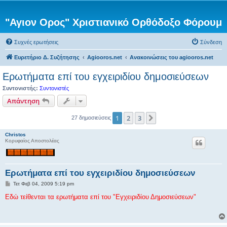
"Αγιον Ορος" Χριστιανικό Ορθόδοξο Φόρουμ
Συχνές ερωτήσεις
Σύνδεση
Ευρετήριο Δ. Συζήτησης
Agiooros.net
Ανακοινώσεις του agiooros.net
Ερωτήματα επί του εγχειριδίου δημοσιεύσεων
Συντονιστής:
Συντονιστές
Απάντηση
1
2
3
Επόμενη
27 δημοσιεύσεις
Christos
Κορυφαίος Αποστολέας
Ερωτήματα επί του εγχειριδίου δημοσιεύσεων
Δ
Τετ Φεβ 04, 2009 5:19 pm
η
μ
Εδώ τείθενται τα ερωτήματα επί του "Εγχειριδίου Δημοσιεύσεων"
ο
σ
ί
ε
υ