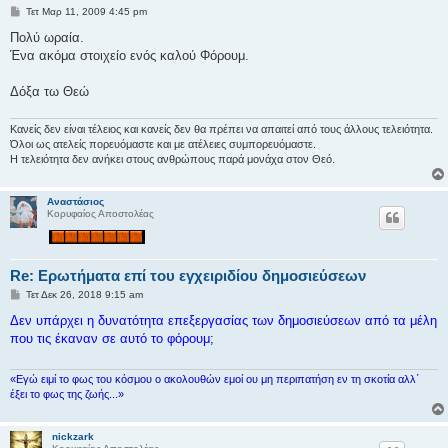
Δ
Τετ Μαρ 11, 2009 4:45 pm
η
μ
Πολύ ωραία.
ο
Ένα ακόμα στοιχείο ενός καλού Φόρουμ.
σ
ί
ε
Δόξα τω Θεώ
υ
σ
η
Κανείς δεν είναι τέλειος και κανείς δεν θα πρέπει να απαιτεί από τους άλλους τελειότητα.
Όλοι ως ατελείς πορευόμαστε και με ατέλειες συμπορευόμαστε.
Η τελειότητα δεν ανήκει στους ανθρώπους παρά μονάχα στον Θεό.
Αναστάσιος
Κορυφαίος Αποστολέας
Re: Ερωτήματα επί του εγχειριδίου δημοσιεύσεων
Δ
Τετ Δεκ 26, 2018 9:15 am
η
μ
Δεν υπάρχει η δυνατότητα επεξεργασίας των δημοσιεύσεων από τα μέλη
ο
που τις έκαναν σε αυτό το φόρουμ;
σ
ί
ε
υ
«Εγώ ειμί το φως του κόσμου ο ακολουθών εμοί ου μη περιπατήση εν τη σκοτία αλλ΄
σ
έξει το φως της ζωής...»
η
nickzark