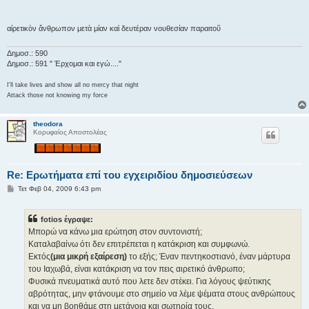
υ
σ
η
αἱρετικὸν ἄνθρωπον μετὰ μίαν καὶ δευτέραν νουθεσίαν παραιτοῦ
Δημοσ.: 590
Δημοσ.: 591 " Έρχομαι και εγώ...."
I'll take lives and show all no mercy that night
Attack those not knowing my force
theodora
Κορυφαίος Αποστολέας
Re: Ερωτήματα επί του εγχειριδίου δημοσιεύσεων
Δ
Τετ Φεβ 04, 2009 6:43 pm
η
μ
ο
fotios έγραψε:
σ
ί
Μπορώ να κάνω μια ερώτηση στον συντονιστή;
ε
Καταλαβαίνω ότι δεν επιτρέπεται η κατάκριση και συμφωνώ.
υ
σ
Εκτός
(μια μικρή εξαίρεση)
το εξής; Έναν πεντηκοστιανό, έναν μάρτυρα
η
του Ιαχωβά, είναι κατάκριση να τον πεις αιρετικό άνθρωπο;
Φυσικά πνευματικά αυτό που λετε δεν στέκει. Για λόγους ψεύτικης
αβρότητας, μην φτάνουμε στο σημείο να λέμε ψέματα στους ανθρώπους
και να μη βοηθάμε στη μετάνοια και σωτηρία τους.