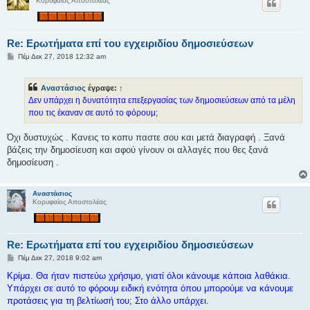
Κορυφαίος Αποστολέας
Re: Ερωτήματα επί του εγχειριδίου δημοσιεύσεων
Δ
Πέμ Δεκ 27, 2018 12:32 am
η
μ
ο
Αναστάσιος
έγραψε:
↑
σ
ί
Δεν υπάρχει η δυνατότητα επεξεργασίας των δημοσιεύσεων από τα μέλη
ε
που τις έκαναν σε αυτό το φόρουμ;
υ
σ
η
Όχι δυστυχώς . Κανεις το κοπυ παστε σου και μετά διαγραφή . Ξανά
βάζεις την δημοσίευση και αφού γίνουν οι αλλαγές που θες ξανά
δημοσίευση .
Αναστάσιος
Κορυφαίος Αποστολέας
Re: Ερωτήματα επί του εγχειριδίου δημοσιεύσεων
Δ
Πέμ Δεκ 27, 2018 9:02 am
η
μ
Κρίμα. Θα ήταν πιστεύω χρήσιμο, γιατί όλοι κάνουμε κάποια λαθάκια.
ο
Υπάρχει σε αυτό το φόρουμ ειδική ενότητα όπου μπορούμε να κάνουμε
σ
ί
προτάσεις για τη βελτίωσή του; Στο άλλο υπάρχει.
ε