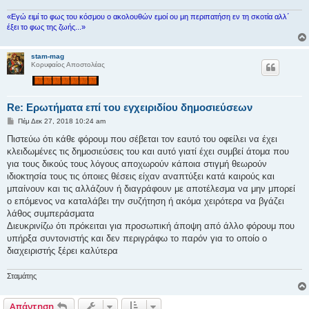
υ
σ
«Εγώ ειμί το φως του κόσμου ο ακολουθών εμοί ου μη περιπατήση εν τη σκοτία αλλ΄
η
έξει το φως της ζωής...»
stam-mag
Κορυφαίος Αποστολέας
Re: Ερωτήματα επί του εγχειριδίου δημοσιεύσεων
Δ
Πέμ Δεκ 27, 2018 10:24 am
η
μ
Πιστεύω ότι κάθε φόρουμ που σέβεται τον εαυτό του οφείλει να έχει
ο
κλειδωμένες τις δημοσιεύσεις του και αυτό γιατί έχει συμβεί άτομα που
σ
ί
για τους δικούς τους λόγους αποχωρούν κάποια στιγμή θεωρούν
ε
ιδιοκτησία τους τις όποιες θέσεις είχαν αναπτύξει κατά καιρούς και
υ
σ
μπαίνουν και τις αλλάζουν ή διαγράφουν με αποτέλεσμα να μην μπορεί
η
ο επόμενος να καταλάβει την συζήτηση ή ακόμα χειρότερα να βγάζει
λάθος συμπεράσματα
Διευκρινίζω ότι πρόκειται για προσωπική άποψη από άλλο φόρουμ που
υπήρξα συντονιστής και δεν περιγράφω το παρόν για το οποίο ο
διαχειριστής ξέρει καλύτερα
Σταμάτης
Απάντηση