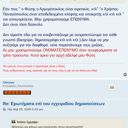
Εάν πεις " ο Φώτης ο Αργυρόπουλος είναι αιρετικός, κτλ" "ο Χρήστος
Παναγόπουλος είναι αποδεδειγμένα κλέφτης και υποκριτής κτλ κτλ κτλ "
ναι απαγορεύεται. Μην χρησιμοποιούμε ΕΠΩΝΥΜΑ.
Δεν είναι τόσο δύσκολο.
Δεν είμαστε εδώ για να κουβεντιάζουμε με ονοματεπώνυμο τον κάθε
γνωστό (δικηγόρο, δημοσιογράφο κτλ κτλ κτλ ) Δεν λέμε να μην
συζητάμε για την διαφθορά, ούτε παριστάνουμε τους χαζούς.
Ας μην χρησιμοποιούμε ΟΝΟΜΑΤΕΠΩΝΥΜΟ όταν αναφερόμαστε σε
τρίτα πρόσωπα. Αυτό αρκεί για αρχή αδελφέ μου Φώτη.
Τον μόνον που μπορεί ν΄αγαπήσεις είναι ο Θεός.
Τους ανθρώπους τους αγαπάς γιά να τους πας ή για να σε πάνε στο Θεό.
Christos
Κορυφαίος Αποστολέας
Re: Ερωτήματα επί του εγχειριδίου δημοσιεύσεων
Δ
Πέμ Φεβ 05, 2009 4:43 am
η
μ
ο
fotios έγραψε:
σ
ί
Μπορώ να κάνω μια ερώτηση στον συντονιστή;