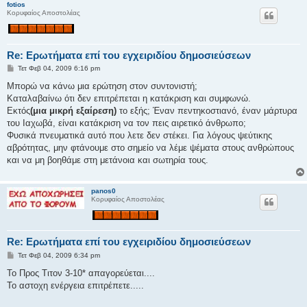
fotios
σ
Κορυφαίος Αποστολέας
η
Re: Ερωτήματα επί του εγχειριδίου δημοσιεύσεων
Δ
Τετ Φεβ 04, 2009 6:16 pm
η
μ
Μπορώ να κάνω μια ερώτηση στον συντονιστή;
ο
Καταλαβαίνω ότι δεν επιτρέπεται η κατάκριση και συμφωνώ.
σ
ί
Εκτός
(μια μικρή εξαίρεση)
το εξής; Έναν πεντηκοστιανό, έναν μάρτυρα
ε
του Ιαχωβά, είναι κατάκριση να τον πεις αιρετικό άνθρωπο;
υ
σ
Φυσικά πνευματικά αυτό που λετε δεν στέκει. Για λόγους ψεύτικης
η
αβρότητας, μην φτάνουμε στο σημείο να λέμε ψέματα στους ανθρώπους
και να μη βοηθάμε στη μετάνοια και σωτηρία τους.
panos0
Κορυφαίος Αποστολέας
Re: Ερωτήματα επί του εγχειριδίου δημοσιεύσεων
Δ
Τετ Φεβ 04, 2009 6:34 pm
η
μ
Το Προς Τιτον 3-10* απαγορεύεται....
ο
Το αστοχη ενέργεια επιτρέπετε.....
σ
ί
ε