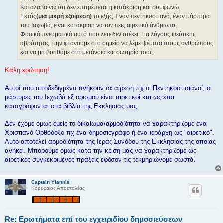
ε
Καταλαβαίνω ότι δεν επιτρέπεται η κατάκριση και συμφωνώ.
υ
σ
Εκτός
(μια μικρή εξαίρεση)
το εξής; Έναν πεντηκοστιανό, έναν μάρτυρα
η
του Ιαχωβά, είναι κατάκριση να τον πεις αιρετικό άνθρωπο;
Φυσικά πνευματικά αυτό που λετε δεν στέκει. Για λόγους ψεύτικης
αβρότητας, μην φτάνουμε στο σημείο να λέμε ψέματα στους ανθρώπους
και να μη βοηθάμε στη μετάνοια και σωτηρία τους.
Καλη ερώτηση!
Αυτοί που αποδεδιγμένα ανήκουν σε αίρεση πχ οι Πεντηκοστισιανοί, οι
μάρτυρες του Ιεχωβά εξ ορισμού είναι αιρετικοί και ως έτσι
καταγράφονται στα βιβλία της Εκκλησιας μας.
Δεν έχομε όμως εμείς το δικαίωμα/αρμοδιότητα να χαρακτηρίζομε ένα
Χριστιανό Ορθόδοξο πχ ένα δημοσιογράφο ή ένα ιεράρχη ως "αιρετικό".
Αυτό αποτελεί αρμοδιότητα της Ιεράς Συνόδου της Εκκλησίας της οποίας
ανήκει. Μπορούμε όμως κατά την κρίση μας να χαρακτηρίζομε ως
αιρετικές συγκεκριμένες πράξεις εφόσον τις τεκμηριώνομε σωστά.
Captain Yiannis
Κορυφαίος Αποστολέας
Re: Ερωτήματα επί του εγχειριδίου δημοσιεύσεων