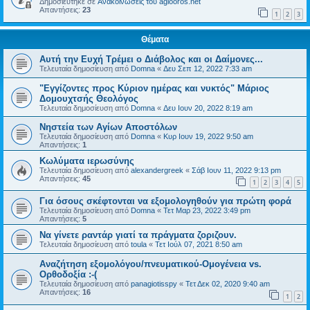
Δημοσιεύτηκε σε
Ανακοινώσεις του agiooros.net
Απαντήσεις:
23
1
2
3
Θέματα
Αυτή την Ευχή Τρέμει ο Διάβολος και οι Δαίμονες...
Τελευταία δημοσίευση από
Domna
«
Δευ Σεπ 12, 2022 7:33 am
"Εγγίζοντες προς Κύριον ημέρας και νυκτός" Μάριος
Δομουχτσής Θεολόγος
Τελευταία δημοσίευση από
Domna
«
Δευ Ιουν 20, 2022 8:19 am
Νηστεία των Αγίων Αποστόλων
Τελευταία δημοσίευση από
Domna
«
Κυρ Ιουν 19, 2022 9:50 am
Απαντήσεις:
1
Κωλύματα ιερωσύνης
Τελευταία δημοσίευση από
alexandergreek
«
Σάβ Ιουν 11, 2022 9:13 pm
Απαντήσεις:
45
1
2
3
4
5
Για όσους σκέφτονται να εξομολογηθούν για πρώτη φορά
Τελευταία δημοσίευση από
Domna
«
Τετ Μαρ 23, 2022 3:49 pm
Απαντήσεις:
5
Να γίνετε ραντάρ γιατί τα πράγματα ζοριζουν.
Τελευταία δημοσίευση από
toula
«
Τετ Ιούλ 07, 2021 8:50 am
Αναζήτηση εξομολόγου/πνευματικού-Ομογένεια vs.
Ορθοδοξία :-(
Τελευταία δημοσίευση από
panagiotisspy
«
Τετ Δεκ 02, 2020 9:40 am
Απαντήσεις:
16
1
2