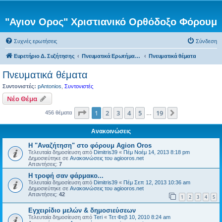
"Αγιον Ορος" Χριστιανικό Ορθόδοξο Φόρουμ
Συχνές ερωτήσεις
Σύνδεση
Ευρετήριο Δ. Συζήτησης
Πνευματικά Ερωτήματα προς τον π. Αντώνιο
Πνευματικά θέματα
Πνευματικά θέματα
Συντονιστές:
pAntonios
,
Συντονιστές
Νέο Θέμα
Σελίδα
1
από
19
1
2
3
4
5
19
Επόμενη
456 θέματα
…
Ανακοινώσεις
Η "Αναζήτηση" στο φόρουμ Agion Oros
Τελευταία δημοσίευση από
Dimitris39
«
Πέμ Νοέμ 14, 2013 8:18 pm
Δημοσιεύτηκε σε
Ανακοινώσεις του agiooros.net
Απαντήσεις:
7
H τροφή σαν φάρμακο...
Τελευταία δημοσίευση από
Dimitris39
«
Πέμ Σεπ 12, 2013 10:36 am
Δημοσιεύτηκε σε
Ανακοινώσεις του agiooros.net
Απαντήσεις:
42
1
2
3
4
5
Εγχειρίδιο μελών & δημοσιεύσεων
Τελευταία δημοσίευση από
Teri
«
Τετ Φεβ 10, 2010 8:24 am