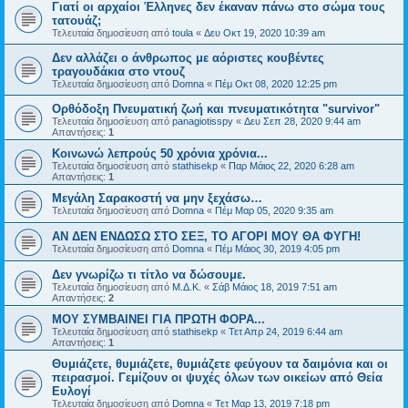
Γιατί οι αρχαίοι Έλληνες δεν έκαναν πάνω στο σώμα τους
τατουάζ;
Τελευταία δημοσίευση από
toula
«
Δευ Οκτ 19, 2020 10:39 am
Δεν αλλάζει ο άνθρωπος με αόριστες κουβέντες
τραγουδάκια στο ντουζ
Τελευταία δημοσίευση από
Domna
«
Πέμ Οκτ 08, 2020 12:25 pm
Ορθόδοξη Πνευματική ζωή και πνευματικότητα "survivor"
Τελευταία δημοσίευση από
panagiotisspy
«
Δευ Σεπ 28, 2020 9:44 am
Απαντήσεις:
1
Κοινωνώ λεπρούς 50 χρόνια χρόνια...
Τελευταία δημοσίευση από
stathisekp
«
Παρ Μάιος 22, 2020 6:28 am
Απαντήσεις:
1
Μεγάλη Σαρακοστή να μην ξεχάσω…
Τελευταία δημοσίευση από
Domna
«
Πέμ Μαρ 05, 2020 9:35 am
ΑΝ ΔΕΝ ΕΝΔΩΣΩ ΣΤΟ ΣΕΞ, ΤΟ ΑΓΟΡΙ ΜΟΥ ΘΑ ΦΥΓΗ!
Τελευταία δημοσίευση από
Domna
«
Πέμ Μάιος 30, 2019 4:05 pm
Δεν γνωρίζω τι τίτλο να δώσουμε.
Τελευταία δημοσίευση από
Μ.Δ.Κ.
«
Σάβ Μάιος 18, 2019 7:51 am
Απαντήσεις:
2
ΜΟΥ ΣΥΜΒΑΙΝΕΙ ΓΙΑ ΠΡΩΤΗ ΦΟΡΑ...
Τελευταία δημοσίευση από
stathisekp
«
Τετ Απρ 24, 2019 6:44 am
Απαντήσεις:
1
Θυμιάζετε, θυμιάζετε, θυμιάζετε φεύγουν τα δαιμόνια και οι
πειρασμοί. Γεμίζουν οι ψυχές όλων των οικείων από Θεία
Ευλογί
Τελευταία δημοσίευση από
Domna
«
Τετ Μαρ 13, 2019 7:18 pm