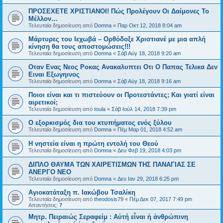
ΠΡΟΣΕΧΕΤΕ ΧΡΙΣΤΙΑΝΟΙ! Πώς Προλέγουν Οι Δαίμονες Το
Μέλλον…
Τελευταία δημοσίευση από
Domna
«
Παρ Οκτ 12, 2018 8:04 am
Μάρτυρες του Ιεχωβά – Ορθόδοξε Χριστιανέ με μια απλή
κίνηση θα τους αποστομώσεις!!!
Τελευταία δημοσίευση από
Domna
«
Σάβ Αύγ 18, 2018 9:20 am
Οταν Ενας Νεος Ροκας Ανακαλυπτει Οτι Ο Παπας Τελικα Δεν
Ειναι Εξωγηινος
Τελευταία δημοσίευση από
Domna
«
Σάβ Αύγ 18, 2018 9:16 am
Ποιοι είναι και τι πιστεύουν οι Προτεστάντες; Και γιατί είναι
αιρετικοί;
Τελευταία δημοσίευση από
toula
«
Σάβ Ιούλ 14, 2018 7:39 pm
Ο εξορκισμός δια του κτυπήματος ενός ξύλου
Τελευταία δημοσίευση από
Domna
«
Πέμ Μαρ 01, 2018 4:52 am
Η νηστεία είναι η πρώτη εντολή του Θεού
Τελευταία δημοσίευση από
Domna
«
Δευ Φεβ 19, 2018 4:03 pm
ΔΙΠΛΟ ΘΑΥΜΑ ΤΩΝ ΧΑΙΡΕΤΙΣΜΩΝ ΤΗΣ ΠΑΝΑΓΙΑΣ ΣΕ
ΑΝΕΡΓΟ ΝΕΟ
Τελευταία δημοσίευση από
Domna
«
Δευ Ιαν 29, 2018 6:25 pm
Αγιοκατάταξη π. Ιακώβου Τσαλίκη
Τελευταία δημοσίευση από
theodosis79
«
Πέμ Δεκ 07, 2017 7:49 pm
Απαντήσεις:
7
Μητρ. Πειραιώς Σεραφείμ : Αὐτή εἶναι ἡ ἀνθρώπινη