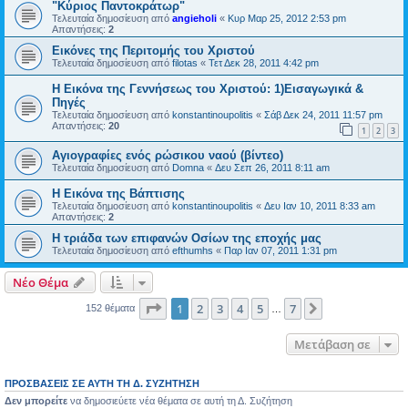
"Κύριος Παντοκράτωρ"
Τελευταία δημοσίευση από
angieholi
«
Κυρ Μαρ 25, 2012 2:53 pm
Απαντήσεις:
2
Εικόνες της Περιτομής του Χριστού
Τελευταία δημοσίευση από
filotas
«
Τετ Δεκ 28, 2011 4:42 pm
Η Εικόνα της Γεννήσεως του Χριστού: 1)Εισαγωγικά &
Πηγές
Τελευταία δημοσίευση από
konstantinoupolitis
«
Σάβ Δεκ 24, 2011 11:57 pm
Απαντήσεις:
20
1
2
3
Αγιογραφίες ενός ρώσικου ναού (βίντεο)
Τελευταία δημοσίευση από
Domna
«
Δευ Σεπ 26, 2011 8:11 am
Η Εικόνα της Βάπτισης
Τελευταία δημοσίευση από
konstantinoupolitis
«
Δευ Ιαν 10, 2011 8:33 am
Απαντήσεις:
2
Η τριάδα των επιφανών Οσίων της εποχής μας
Τελευταία δημοσίευση από
efthumhs
«
Παρ Ιαν 07, 2011 1:31 pm
Νέο Θέμα
Σελίδα
1
από
7
1
2
3
4
5
7
Επόμενη
152 θέματα
…
Μετάβαση σε
ΠΡΟΣΒΆΣΕΙΣ ΣΕ ΑΥΤΉ ΤΗ Δ. ΣΥΖΉΤΗΣΗ
Δεν μπορείτε
να δημοσιεύετε νέα θέματα σε αυτή τη Δ. Συζήτηση