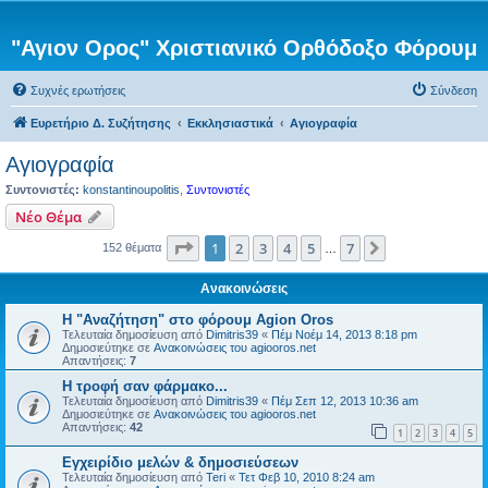
"Αγιον Ορος" Χριστιανικό Ορθόδοξο Φόρουμ
Συχνές ερωτήσεις
Σύνδεση
Ευρετήριο Δ. Συζήτησης
Εκκλησιαστικά
Αγιογραφία
Αγιογραφία
Συντονιστές:
konstantinoupolitis
,
Συντονιστές
Νέο Θέμα
Σελίδα
1
από
7
1
2
3
4
5
7
Επόμενη
152 θέματα
…
Ανακοινώσεις
Η "Αναζήτηση" στο φόρουμ Agion Oros
Τελευταία δημοσίευση από
Dimitris39
«
Πέμ Νοέμ 14, 2013 8:18 pm
Δημοσιεύτηκε σε
Ανακοινώσεις του agiooros.net
Απαντήσεις:
7
H τροφή σαν φάρμακο...
Τελευταία δημοσίευση από
Dimitris39
«
Πέμ Σεπ 12, 2013 10:36 am
Δημοσιεύτηκε σε
Ανακοινώσεις του agiooros.net
Απαντήσεις:
42
1
2
3
4
5
Εγχειρίδιο μελών & δημοσιεύσεων
Τελευταία δημοσίευση από
Teri
«
Τετ Φεβ 10, 2010 8:24 am