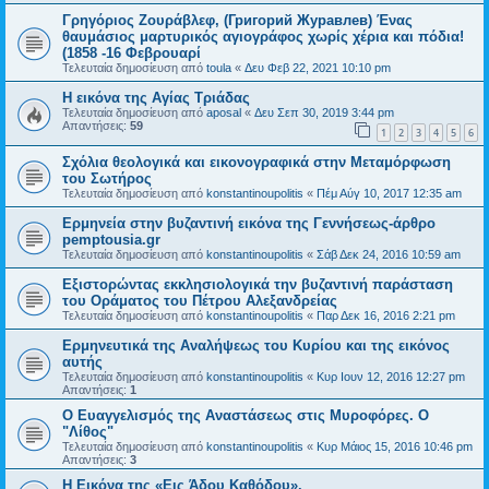
Γρηγόριος Ζουράβλεφ, (Григорий Журавлев) Ένας
θαυμάσιος μαρτυρικός αγιογράφος χωρίς χέρια και πόδια!
(1858 -16 Φεβρουαρί
Τελευταία δημοσίευση από
toula
«
Δευ Φεβ 22, 2021 10:10 pm
H εικόνα της Αγίας Τριάδας
Τελευταία δημοσίευση από
aposal
«
Δευ Σεπ 30, 2019 3:44 pm
Απαντήσεις:
59
1
2
3
4
5
6
Σχόλια θεολογικά και εικονογραφικά στην Μεταμόρφωση
του Σωτήρος
Τελευταία δημοσίευση από
konstantinoupolitis
«
Πέμ Αύγ 10, 2017 12:35 am
Ερμηνεία στην βυζαντινή εικόνα της Γεννήσεως-άρθρο
pemptousia.gr
Τελευταία δημοσίευση από
konstantinoupolitis
«
Σάβ Δεκ 24, 2016 10:59 am
Εξιστορώντας εκκλησιολογικά την βυζαντινή παράσταση
του Οράματος του Πέτρου Αλεξανδρείας
Τελευταία δημοσίευση από
konstantinoupolitis
«
Παρ Δεκ 16, 2016 2:21 pm
Ερμηνευτικά της Αναλήψεως του Κυρίου και της εικόνος
αυτής
Τελευταία δημοσίευση από
konstantinoupolitis
«
Κυρ Ιουν 12, 2016 12:27 pm
Απαντήσεις:
1
Ο Ευαγγελισμός της Αναστάσεως στις Μυροφόρες. Ο
"Λίθος"
Τελευταία δημοσίευση από
konstantinoupolitis
«
Κυρ Μάιος 15, 2016 10:46 pm
Απαντήσεις:
3
Η Εικόνα της «Εις Άδου Καθόδου».