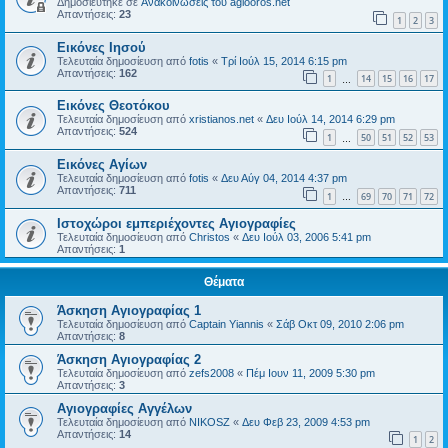
Δημοσιεύτηκε σε
Ανακοινώσεις του agiooros.net
Απαντήσεις:
23
1
2
3
Εικόνες Ιησού
Τελευταία δημοσίευση από
fotis
«
Τρί Ιούλ 15, 2014 6:15 pm
Απαντήσεις:
162
1
14
15
16
17
…
Εικόνες Θεοτόκου
Τελευταία δημοσίευση από
xristianos.net
«
Δευ Ιούλ 14, 2014 6:29 pm
Απαντήσεις:
524
1
50
51
52
53
…
Εικόνες Αγίων
Τελευταία δημοσίευση από
fotis
«
Δευ Αύγ 04, 2014 4:37 pm
Απαντήσεις:
711
1
69
70
71
72
…
Ιστοχώροι εμπεριέχοντες Αγιογραφίες
Τελευταία δημοσίευση από
Christos
«
Δευ Ιούλ 03, 2006 5:41 pm
Απαντήσεις:
1
Θέματα
Άσκηση Αγιογραφίας 1
Τελευταία δημοσίευση από
Captain Yiannis
«
Σάβ Οκτ 09, 2010 2:06 pm
Απαντήσεις:
8
Άσκηση Αγιογραφίας 2
Τελευταία δημοσίευση από
zefs2008
«
Πέμ Ιουν 11, 2009 5:30 pm
Απαντήσεις:
3
Αγιογραφίες Αγγέλων
Τελευταία δημοσίευση από
NIKOSZ
«
Δευ Φεβ 23, 2009 4:53 pm
Απαντήσεις:
14
1
2