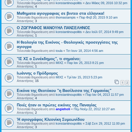
Τελευταία δημοσίευση από
konstantinoupolitis
«
Δευ Μάιος 09, 2016 10:32 pm
Απαντήσεις:
4
Μαθηματα αγιογραφιας σε βιντεο στα ελληνικα!
Τελευταία δημοσίευση από
thomastampis
«
Παρ Φεβ 20, 2015 9:10 am
Απαντήσεις:
3
Ο ΖΩΓΡΑΦΟΣ ΜΑΝΟΥΗΛ ΠΑΝΣΕΛΗΝΟΣ
Τελευταία δημοσίευση από
konstantinoupolitis
«
Δευ Ιούλ 07, 2014 9:49 pm
Απαντήσεις:
1
Η θεολογία της Εικόνος - Θεολογικές προσεγγίσεις της
αγιογρα
Τελευταία δημοσίευση από
toula
«
Τετ Ιουν 18, 2014 4:56 am
"ΙΣ ΧΣ ο Συνέκδημος", τι σημαίνει;
Τελευταία δημοσίευση από
ΜΙΧΣ
«
Παρ Ιαν 25, 2013 8:21 pm
Απαντήσεις:
1
Ιωάννης ο Πρόδρομος
Τελευταία δημοσίευση από
ΜΙΧΣ
«
Τρί Ιαν 15, 2013 5:23 pm
Απαντήσεις:
15
1
2
Εικόνα της Θεοτόκου "η Βασίλισσα της Γερμανίας"
Τελευταία δημοσίευση από
konstantinoupolitis
«
Παρ Ιαν 04, 2013 11:57 pm
Απαντήσεις:
4
Ποιές ήταν οι πρώτες εικόνες της Παναγίας
Τελευταία δημοσίευση από
angieholi
«
Πέμ Νοέμ 22, 2012 10:27 am
Απαντήσεις:
2
Ή αγιογράφος Κλεονίκη Συμεωνίδου
Τελευταία δημοσίευση από
konstantinoupolitis
«
Σάβ Σεπ 29, 2012 11:00 pm
Απαντήσεις:
3