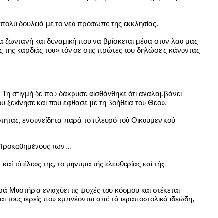
 πολύ δουλειά με το νέο πρόσωπο της εκκλησίας.
α ζωντανή και δυναμική που να βρίσκεται μέσα στον λαό μας
ς της καρδιάς του» τόνισε στις πρώτες του δηλώσεις κάνοντας
». Τη στιγμή δε που δάκρυσε αισθάνθηκε ότι αναλαμβάνει
 ξεκίνησε και που έφθασε με τη βοήθεια του Θεού.
τότητας, ενσυνείδητα παρά το πλευρό τού Οικουμενικού
ύς Προκαθημένους των…
αί τό έλεος της, το μήνυμα τής ελευθερίας καί τής
ά Μυστήρια ενισχύει τις ψυχές του κόσμου και στέκεται
αι τους ιερείς που εμπνέονται από τά ιεραποστολικά ιδεώδη,