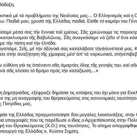
θόδοξη.
στικά μέ τά προβλήματα της Νεολαίας μας… Ο Ελληνισμός καί η Ορ
έγω: Παιδιά μου, χρυσά τής Ελλάδος παιδιά. Είσθε τό καμάρι του 
σαμε μέσα σας τήν ἔννοια τοῦ χρέους. Σᾶς χρεώνουμε τις παρεκτρο
 κατακλυσμού τῆς Βαβυλῶνας. Σᾶς ἀναγκάσαμε νά ζεῖτε σ’ ἔνα κό
ε τήν πίστη καί τήν ἐλπίδα.
ἀγαπάμε. Σεῖς, μέ τήν ὀξύνοιά σας καταλάβατε τήνἀσυνέπειά μας. Κ
τε στήν ἀναζήτηση τῆς χίμαιρας μέσ’ ἀπ’ τά ναρκωτικά, στήνἐπιβεβ
ήν εὐθύνη γιά τις ἀπέναντι σᾶς ἀμαρτίες ὅλης τῆς γενηάς του, καί
ῖ νά σᾶς κλείσει τό δρόμο πρός τήν καταξίωση…»
η Δημητριάδος, εξέφραζε δημόσια τις απόψεις του όχι μόνο για Εκ
μα της μη αναγραφής του θρησκεύματος στις αστυνομικές ταυτότητ
ς Πατρίδας μας.
ία της Ελλάδος πραγματοποίησε δύο μεγάλες λαοσυνάξεις, στην Θεσ
 υπογραφές που τις παρέδωσε ο ίδιος ο Αρχιεπίσκοπος στην Πολιτι
φή του Θρησκεύματος (Χ.Ο.) στις ταυτότητες. Το αίτημα απορρίφθη
πουργό της Ελλάδος κ. Κώστα Σημίτη.