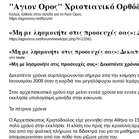
"Αγιον Ορος" Χριστιανικό Ορθό
Καλώς ήλθατε στην σελίδα για το Αγιο Ορος
https://agiooros.net/forum/
«Μη με λησμονήτε στις προσευχές σας»:
https://agiooros.net/forum/viewtopic.php?t=22061
«Μη με λησμονήτε στις προσευχές σας»: Δεκαπ
από
toula
«Μη με λησμονήτε στις προσευχές σας»: Δεκαπέντε χρόνι
Δεκαπέντε χρόνια συμπληρώνονται σήμερα από την κοίμηση τ
Ιανουαρίου 2008 όταν η καρδιά του μεγαλόψυχου αυτού Ιεράρ
Στον αρχιεπισκοπικό χρόνο είχε μείνει εννέα χρόνια και εννέα
εκκλησία υπολογίσιμη μονάδα στην κοινωνία.
Τα πέτρινα χρόνια
Ο Αρχιεπίσκοπος Χριστόδουλος είχε γεννηθεί στην Αθήνα το 1
πολύ χρόνο στην εκκλησία. Η κλίση του προς την ιεροσύνη άρχι
του από την ψαλτική πλήρωνε τα δίδακτρά του για τα μαθήματα
απομακρυνόταν από τον πόθο που ρίζωνε μέσα του.