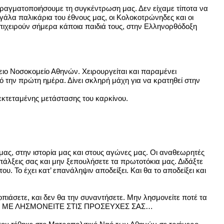
πραγματοποιήσουμε τη συγκέντρωση μας. Δεν είχαμε τίποτα να
γάλα παλικάρια του έθνους μας, οι Κολοκοτρώνηδες και οι
επιχειρούν σήμερα κάποια παιδιά τους, στην Ελληνορθόδοξη
ίειο Νοσοκομείο Αθηνών. Χειρουργείται και παραμένει
ό την πρώτη ημέρα. Δίνει σκληρή μάχη για να κρατηθεί στην
 εκτεταμένης μετάστασης του καρκίνου.
μας, στην ιστορία μας και στους αγώνες μας. Οι αναθεωρητές
πάλξεις σας και μην ξεπουλήσετε τα πρωτοτόκια μας. Διδάξτε
υ. Το έχει κατ’ επανάληψιν αποδείξει. Και θα το αποδείξει και
πιάσετε, και δεν θα την συναντήσετε. Μην λησμονείτε ποτέ τα
ίν». ΜΗ ΜΕ ΛΗΣΜΟΝΕΙΤΕ ΣΤΙΣ ΠΡΟΣΕΥΧΕΣ ΣΑΣ…