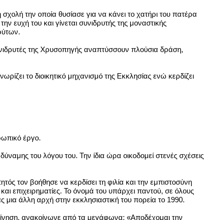
 σχολή την οποία θυσίασε για να κάνει το χατήρι του πατέρα
την ευχή του και γίνεται συνιδρυτής της μοναστικής
ρύτων.
συνιδρυτές της Χρυσοπηγής αναπτύσσουν πλούσια δράση,
νωρίζει το διοικητικό μηχανισμό της Εκκλησίας ενώ κερδίζει
θρωπικό έργο.
δύναμης του λόγου του. Την ίδια ώρα οικοδομεί στενές σχέσεις
πητός τον βοήθησε να κερδίσει τη φιλία και την εμπιστοσύνη
και επιχειρηματίες. Το όνομά του υπάρχει παντού, σε όλους
ς μια άλλη αρχή στην εκκλησιαστική του πορεία το 1990.
γκίνηση, ανακοίνωνε από τα μεγάφωνα: «Αποδέχομαι την