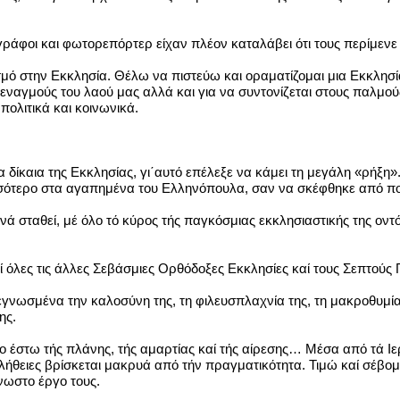
ράφοι και φωτορεπόρτερ είχαν πλέον καταλάβει ότι τους περίμενε
μό στην Εκκλησία. Θέλω να πιστεύω και οραματίζομαι μια Εκκλησί
στεναγμούς του λαού μας αλλά και για να συντονίζεται στους παλμού
πολιτικά και κοινωνικά.
α δίκαια της Εκκλησίας, γι΄αυτό επέλεξε να κάμει τη μεγάλη «ρήξη
σσότερο στα αγαπημένα του Ελληνόπουλα, σαν να σκέφθηκε από που
 νά σταθεί, μέ όλο τό κύρος τής παγκόσμιας εκκλησιαστικής της ον
αί όλες τις άλλες Σεβάσμιες Ορθόδοξες Εκκλησίες καί τους Σεπτο
νωσμένα την καλοσύνη της, τη φιλευσπλαχνία της, τη μακροθυμία κ
ης.
ο έστω τής πλάνης, τής αμαρτίας καί τής αίρεσης… Μέσα από τά Ιερ
αλήθειες βρίσκεται μακρυά από τήν πραγματικότητα. Τιμώ καί σέβομ
νωστο έργο τους.