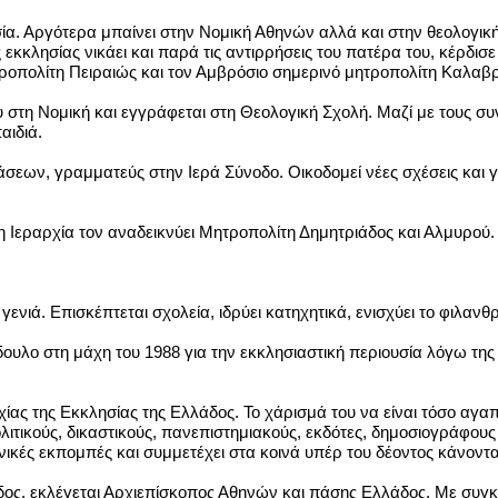
σία. Αργότερα μπαίνει στην Νομική Αθηνών αλλά και στην θεολογική
εκκλησίας νικάει και παρά τις αντιρρήσεις του πατέρα του, κέρδισε 
τροπολίτη Πειραιώς και τον Αμβρόσιο σημερινό μητροπολίτη Καλαβ
υ στη Νομική και εγγράφεται στη Θεολογική Σχολή. Μαζί με τους 
αιδιά.
τάσεων, γραμματεύς στην Ιερά Σύνοδο. Οικοδομεί νέες σχέσεις και γ
, η Ιεραρχία τον αναδεικνύει Μητροπολίτη Δημητριάδος και Αλμυρού.
ενιά. Επισκέπτεται σχολεία, ιδρύει κατηχητικά, ενισχύει το φιλαν
ουλο στη μάχη του 1988 για την εκκλησιαστική περιουσία λόγω της 
ρχίας της Εκκλησίας της Ελλάδος. Το χάρισμά του να είναι τόσο αγα
τικούς, δικαστικούς, πανεπιστημιακούς, εκδότες, δημοσιογράφους 
ωνικές εκπομπές και συμμετέχει στα κοινά υπέρ του δέοντος κάνοντα
άδος, εκλέγεται Αρχιεπίσκοπος Αθηνών και πάσης Ελλάδος. Με συ