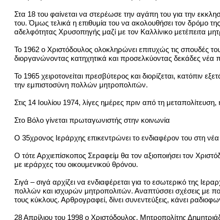
Στα 18 του φαίνεται να στερέωσε την αγάπη του για την εκκλη
του. Όμως τελικά η επιθυμία του να ακολουθήσει τον δρόμο της 
αδελφότητας Χρυσοπηγής μαζί με τον Καλλίνικο μετέπειτα μη
Το 1962 ο Χριστόδουλος ολοκληρώνει επιτυχώς τις σπουδές το
διοργανώνοντας κατηχητικά και προσελκύοντας δεκάδες νέα π
Το 1965 χειροτονείται πρεσβύτερος και διορίζεται, κατόπιν εξε
την εμπιστοσύνη πολλών μητροπολιτών.
Στις 14 Ιουλίου 1974, λίγες ημέρες πριν από τη μεταπολίτευση
Στο Βόλο γίνεται πρωταγωνιστής στην κοινωνία
Ο 35χρονος Ιεράρχης επικεντρώνει το ενδιαφέρον του στη νέα γ
Ο τότε Αρχιεπίσκοπος Σεραφείμ θα τον αξιοποιήσει τον Χριστόδ
με ιεράρχες του οικουμενικού θρόνου.
Σιγά – σιγά αρχίζει να ενδιαφέρεται για το εσωτερικό της Ιερα
πολλών και ισχυρών μητροπολιτών. Αναπτύσσει σχέσεις με πολι
τους κύκλους. Αρθρογραφεί, δίνει συνεντεύξεις, κάνει ραδιοφ
28 Απρίλιου του 1998 ο Χριστόδουλος, Μητροπολίτης Δημητρι