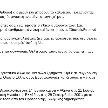
θοδοξία αξίζουν καί μπορούν τό καλύτερο. Τελειώνοντας,
Γένους, δαφνοστεφανωμένη απαντοχή μας.
πές σας, ἐνώ εἴμαστε οἱ ἠθικοί αὐτουργοί τῶν. Σᾶς
σμο ἀπάνθρωπο, ἀνηλεή καί ἀνοικτίρμονα. Σᾶὑποδείξαμε νά
αί μᾶς ἐγκαταλείψατε. Δέν μᾶς ἐμπιστεύεστε πιά, δέν θέλετε
αίωση σας μέσ’ ἀπό τή βία.
 σᾶς ζητᾶ συγγνώμη. Θέλει ὅμως ταυτόχρονα νά σᾶς πεῖ πως
κλησιαστικά αλλά και για άλλα ζητήματα. Ήρθε σε σύγκρουση
ες. Όλος ο Ελληνισμός βροντοφώναξε και δήλωσε την πίστη
σαλονίκη στις 14 Ιουνίου και στην Αθήνα στις 21 Ιουνίου
κή Ηγεσία της Ελλάδος, στις 29 Σεπτεμβρίου 2001, με το
κε τόσο από τον Πρόεδρο της Ελληνικής Δημοκρατίας