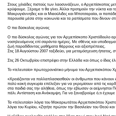
Στους χιλιάδες πιστούς των λαοσυνάξεων, ο Αρχιεπίσκοπος μ
κρύψουμε. Ξέραμε τι θα γίνει. Άλλοι προτιμούν την νύκτα και
Μακρυγιάννηδες και οι Μιαούλιδες και Μποτσαραίοι, οι παπάδε
παρουσία μέσα στην κοινωνία και τα ραπίσματα που δίνουν σ
Ο πιο δύσκολος αγώνας
Ο πιο δύσκολος αγώνας για τον Αρχιεπίσκοπο Χριστόδουλο αρχί
νοσηλευόμενος επί σαράντα ημέρες. Με σθένος και υποδειγματι
ζωή παραδίδοντας μαθήματα θάρρους και αξιοπρέπειας.
Στις 18 Αυγούστου 2007 ταξιδεύει, για μεταμόσχευση ήπατος, 
Στις 26 Οκτωβρίου επιστρέφει στην Ελλάδα και όπως ο ίδιος έ
Το «τελευταίο» πρωτοχρονιάτικο μήνυμα του Αρχιεπισκόπου Χ
«Χρειάζονται να πολλαπλασιασθούν οι άνθρωποι που κάνουν Αν
πολύ κακή συγκυρία επέλεξαν για να γκρεμίσουν από τις καρδι
στα παιδιά σας την αλήθεια, όπως την εβίωσαν οι αείμνηστοι Πα
πάλι. Αντίσταση και Ανάκαμψη. Για να ξαναβρούμε ό,τι έχουμε 
Τα «τελευταία» λόγια του Μακαριωτάτου Αρχιεπισκόπου Χριστοδ
λόγια του Κυρίου, «Ζητήτε πρώτον την Βασιλείαν του Θεού