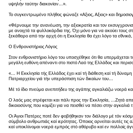
υψηλήν ταύτην διακονίαν…».
Το συγκεντρωμένο πλήθος φώναζε «Αξιος, Αξιος» και δημοσιογ
«Φέρνουμε την ανανέωση, την αξιοκρατία και τον εκσυγχρονισ
με ανοιχτά τα φυλλοκάρδια της. Όχι μόνο για να ακούει τους 
ξεκάθαρο από την αρχή ότι η Εκκλησία θα έχει λόγο τα εθνικά, 
Ο Ενθρονιστήριος Λόγος
Στον ενθρονιστήριο λόγο του υποσχέθηκε ότι θα υπερμάχεται τ
μεγάλη ευθύνη απέναντι στο πιστό Λαό της Ελλάδος και περι
«… Η Εκκλησία τής Ελλάδος έχει καί τή διάθεση καί τή δύναμη
Πατριαρχείου γιά τήν υπεράσπιση τών δικαίων του…
Μέ τό ίδιο πνεύμα ανεπιτήδευ της αγάπης αγκαλιάζω νοερά κ
Ο λαός μας στρέφεται και πάλι προς την Εκκλησία, …Ζητά απεγ
δικαιοσύνης που κομίζει για να πεισθεί να πέσει στην αγκαλιά τ
Οι Άγιοι Πατέρες ποτέ δεν φοβήθηκαν τον διάλογο μέ τόν κόσμ
σύμβολο ανθρωπιάς καί ιερότητας. Όποιος αρνείται αυτές τις 
καί υποκλίνομαι νοερά εμπρός στό αθόρυβο καί εν πολλοίς άγ