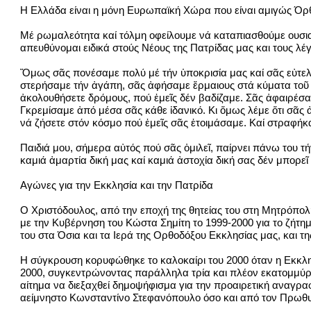
Η Ελλάδα είναι η μόνη Ευρωπαϊκή Χώρα που είναι αμιγώς Όρ
Μέ ρωμαλεότητα καί τόλμη οφείλουμε νά καταπιασθούμε ουσια
απευθύνομαι ειδικά στούς Νέους της Πατρίδας μας και τους λ
Ὅμως σᾶς πονέσαμε πολύ μέ τήν ὑποκρισία μας καί σᾶς εὐτελί
στερήσαμε τήν ἀγάπη, σᾶς ἀφήσαμε ἔρμαιους στά κύματα τοῦ
ἀκολουθήσετε δρόμους, πού ἐμεῖς δέν βαδίζαμε. Σᾶς ἀφαιρέσαμ
Γκρεμίσαμε ἀπό μέσα σᾶς κάθε ἰδανικό. Κι ὅμως λέμε ὅτι σᾶς 
νά ζήσετε στόν κόσμο πού ἐμεῖς σᾶς ἑτοιμάσαμε. Καί στραφήκα
Παιδιά μου, σήμερα αὐτός πού σᾶς ὁμιλεῖ, παίρνει πάνω του τ
καμιά ἀμαρτία δική μας καί καμιά ἀστοχία δική σας δέν μπορε
Αγώνες για την Εκκλησία και την Πατρίδα
Ο Χριστόδουλος, από την εποχή της θητείας του στη Μητρόπολ
με την Κυβέρνηση του Κώστα Σημίτη το 1999-2000 για το ζήτη
του στα Όσια και τα Ιερά της Ορθοδόξου Εκκλησίας μας, και τη
Η σύγκρουση κορυφώθηκε το καλοκαίρι του 2000 όταν η Εκκλησ
2000, συγκεντρώνοντας παράλληλα τρία και πλέον εκατομμύρια
αίτημα να διεξαχθεί δημοψήφισμα για την προαιρετική αναγρα
αείμνηστο Κωνσταντίνο Στεφανόπουλο όσο και από τον Πρωθυ