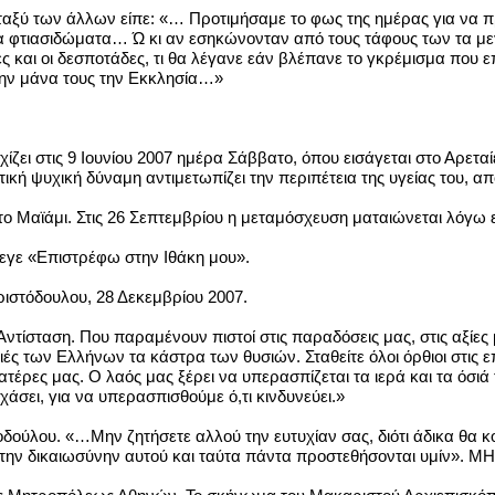
εταξύ των άλλων είπε: «… Προτιμήσαμε το φως της ημέρας για να 
 τα φτιασιδώματα… Ώ κι αν εσηκώνονταν από τους τάφους των τα με
ς και οι δεσποτάδες, τι θα λέγανε εάν βλέπανε το γκρέμισμα που 
την μάνα τους την Εκκλησία…»
ζει στις 9 Ιουνίου 2007 ημέρα Σάββατο, όπου εισάγεται στο Αρετα
κή ψυχική δύναμη αντιμετωπίζει την περιπέτεια της υγείας του, απ
στο Μαϊάμι. Στις 26 Σεπτεμβρίου η μεταμόσχευση ματαιώνεται λόγω
λεγε «Επιστρέφω στην Ιθάκη μου».
ριστόδουλου, 28 Δεκεμβρίου 2007.
τίσταση. Που παραμένουν πιστοί στις παραδόσεις μας, στις αξίες 
ές των Ελλήνων τα κάστρα των θυσιών. Σταθείτε όλοι όρθιοι στις ε
τέρες μας. Ο λαός μας ξέρει να υπερασπίζεται τα ιερά και τα όσιά το
χάσει, για να υπερασπισθούμε ό,τι κινδυνεύει.»
ούλου. «…Μην ζητήσετε αλλού την ευτυχίαν σας, διότι άδικα θα κο
 και την δικαιωσύνην αυτού και ταύτα πάντα προστεθήσονται υμ