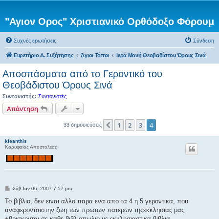
"Αγιον Ορος" Χριστιανικό Ορθόδοξο Φόρουμ
Συχνές ερωτήσεις
Σύνδεση
Ευρετήριο Δ. Συζήτησης
Άγιοι Τόποι
Ιερά Μονή Θεοβαδίστου Όρους Σινά
Αποσπάσματα από το Γεροντικό του
Θεοβάδιστου Όρους Σινά
Συντονιστής:
Συντονιστές
Απάντηση
1
2
3
4
Προηγούμενη
33 δημοσιεύσεις
kleanthis
Κορυφαίος Αποστολέας
Δ
Σάβ Ιαν 06, 2007 7:57 pm
η
μ
Το βιβλιο, δεν ειναι αλλο παρα ενα απο τα 4 η 5 γεροντικα, που
ο
αναφερονταιστην ζωη των πρωτων πατερων τηςεκκλησιας μας
σ
ί
+βρισκονται σε καθε βιβλιοπωλιο με εκκλησιαστικα βιβλια