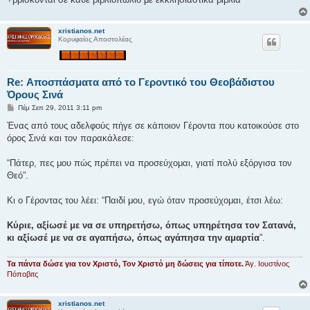
ε
υ
σ
η
xristianos.net
Κορυφαίος Αποστολέας
Re: Αποσπάσματα από το Γεροντικό του Θεοβάδιστου
Όρους Σινά
Δ
Πέμ Σεπ 29, 2011 3:11 pm
η
μ
Ένας από τους αδελφούς πήγε σε κάποιον Γέροντα που κατοικούσε στο
ο
όρος Σινά και τον παρακάλεσε:
σ
ί
ε
“Πάτερ, πες μου πώς πρέπει να προσεύχομαι, γιατί πολύ εξόργισα τον
υ
σ
Θεό”.
η
Κι ο Γέροντας του λέει: “Παιδί μου, εγώ όταν προσεύχομαι, έτσι λέω:
Κύριε, αξίωσέ με να σε υπηρετήσω, όπως υπηρέτησα τον Σατανά,
κι αξίωσέ με να σε αγαπήσω, όπως αγάπησα την αμαρτία
”.
Τα πάντα δώσε για τον Χριστό, Τον Χριστό μη δώσεις για τίποτε.
Άγ. Ιουστίνος
Πόποβιτς
xristianos.net