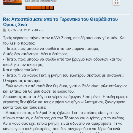
Κορυφαίος Αποστολέας
Re: Αποσπάσματα από το Γεροντικό του Θεοβάδιστου
Όρους Σινά
Δ
Τρί Οκτ 04, 2011 7:48 am
η
μ
Τρείς γέροντες πήγαν στον αββά Σισόη, επειδή άκουσαν γι' αυτόν. Και
ο
του λέει ο πρώτος:
σ
ί
- Πάτερ, πως μπορώ να σωθώ από τον πύρινο ποταμό;
ε
Αυτός δεν απάντησε. Λέει ο δεύτερος:
υ
σ
- Πάτερ, πως μπορώ να σωθώ από τον βρυγμό των οδόντων και τον
η
σκώληκα τον ακοίμητο;
Και ο τρίτος του λέει:
- Πάτερ, τι να κάνω; Γιατί η μνήμη του εξωτέρου σκότους με σκοτώνει;
Ο γέροντας απάντησε:
- Εγώ κανένα από αυτά δεν θυμάμαι, γιατί ο Θεός είναι φιλεύσπλαχνος
και ελπίζω ότι θα μου δώσει το έλεος του.
Ακούοντας αυτά τα λόγια οι γέροντες έφυγαν λυπημένοι. Επειδή όμως ο
γέροντας δεν ήθελε να τους αφήσει να φύγουν λυπημένοι, ξαναγύρισε
κοντά τους και τους είπε:
- Μακάριοι είστε, αδελφοί. Σας ζήλεψα. Γιατί ο πρώτος είπε για τον
πύρινο ποταμό, ο δεύτερος για τον Τάρταρο και ο τρίτος για το σκότος.
Αν ο νους σας έχει τέτοια μνήμη, είναι αδύνατο να αμαρτήσετε. Τι να
κάνω εγώ ο σκληρόκαρδος, που δεν συγχωρούμαι να ξέρω ότι ενώ