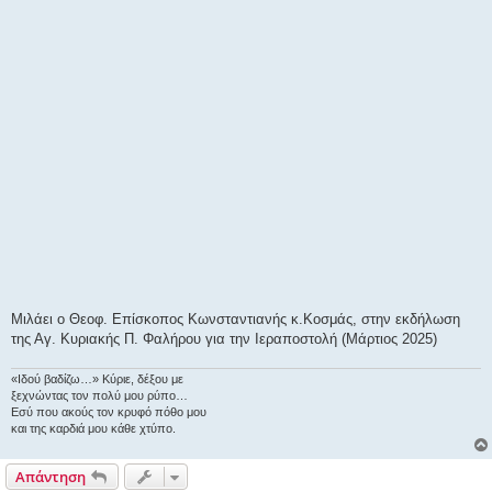
η
Μιλάει ο Θεοφ. Επίσκοπος Κωνσταντιανής κ.Κοσμάς, στην εκδήλωση
της Αγ. Κυριακής Π. Φαλήρου για την Ιεραποστολή (Μάρτιος 2025)
«Ιδού βαδίζω…» Κύριε, δέξου με
ξεχνώντας τον πολύ μου ρύπο…
Εσύ που ακούς τον κρυφό πόθο μου
και της καρδιά μου κάθε χτύπο.
Απάντηση