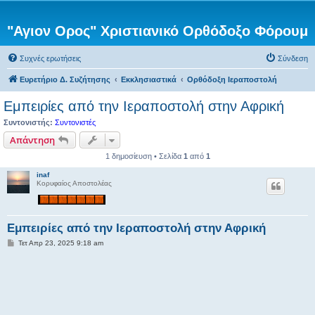
"Αγιον Ορος" Χριστιανικό Ορθόδοξο Φόρουμ
Συχνές ερωτήσεις
Σύνδεση
Ευρετήριο Δ. Συζήτησης
Εκκλησιαστικά
Ορθόδοξη Ιεραποστολή
Εμπειρίες από την Ιεραποστολή στην Αφρική
Συντονιστής:
Συντονιστές
Απάντηση
1 δημοσίευση • Σελίδα
1
από
1
inaf
Κορυφαίος Αποστολέας
Εμπειρίες από την Ιεραποστολή στην Αφρική
Δ
Τετ Απρ 23, 2025 9:18 am
η
μ
ο
σ
ί
ε
υ
σ