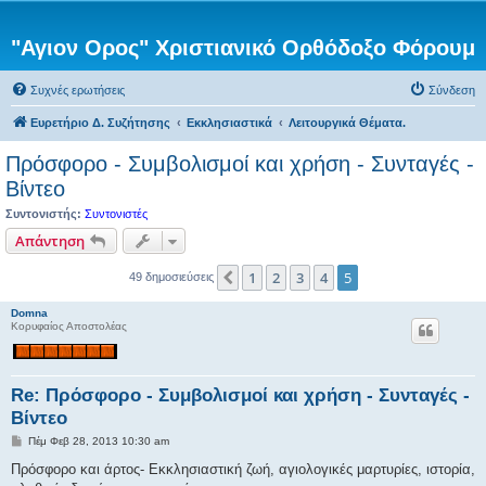
"Αγιον Ορος" Χριστιανικό Ορθόδοξο Φόρουμ
Συχνές ερωτήσεις
Σύνδεση
Ευρετήριο Δ. Συζήτησης
Εκκλησιαστικά
Λειτουργικά Θέματα.
Πρόσφορο - Συμβολισμοί και χρήση - Συνταγές -
Βίντεο
Συντονιστής:
Συντονιστές
Απάντηση
1
2
3
4
5
Προηγούμενη
49 δημοσιεύσεις
Domna
Κορυφαίος Αποστολέας
Re: Πρόσφορο - Συμβολισμοί και χρήση - Συνταγές -
Βίντεο
Δ
Πέμ Φεβ 28, 2013 10:30 am
η
μ
Πρόσφορο και άρτος- Εκκλησιαστική ζωή, αγιολογικές μαρτυρίες, ιστορία,
ο