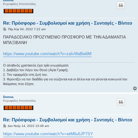
Domna
Κορυφαίος Αποστολέας
Re: Πρόσφορο - Συμβολισμοί και χρήση - Συνταγές - Βίντεο
Δ
Πέμ Αύγ 04, 2022 7:22 am
η
μ
ΠΑΡΑΔΟΣΙΑΚΟ ΠΡΟΖΥΜΕΝΙΟ ΠΡΟΣΦΟΡΟ ΜΕ ΤΗΝ ΑΔΑΜΑΝΤΙΑ
ο
ΜΠΑΞΙΒΑΝΗ
σ
ί
ε
https://www.youtube.com/watch?v=zaIvWaBei6M
υ
σ
η
Ο αληθινός χριστιανός έχει τρία γνωρίσματα:
1. Διαβάζει τον Λόγο του Θεού (Αγία Γραφή).
2. Τον εφαρμόζει στη ζωή του.
3. Φροντίζει να τον διαδίδει για να σώζονται και οι άλλοι και να γίνονται κοινωνοί του
θαύματος που έζησε.
Domna
Κορυφαίος Αποστολέας
Re: Πρόσφορο - Συμβολισμοί και χρήση - Συνταγές - Βίντεο
Δ
Δευ Νοέμ 14, 2022 10:48 am
η
μ
https://www.youtube.com/watch?v=wtM6u5JP7SY
ο