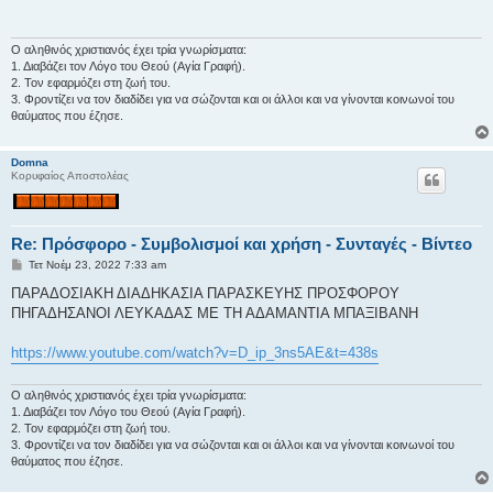
σ
ί
ε
υ
Ο αληθινός χριστιανός έχει τρία γνωρίσματα:
σ
1. Διαβάζει τον Λόγο του Θεού (Αγία Γραφή).
η
2. Τον εφαρμόζει στη ζωή του.
3. Φροντίζει να τον διαδίδει για να σώζονται και οι άλλοι και να γίνονται κοινωνοί του
θαύματος που έζησε.
Domna
Κορυφαίος Αποστολέας
Re: Πρόσφορο - Συμβολισμοί και χρήση - Συνταγές - Βίντεο
Δ
Τετ Νοέμ 23, 2022 7:33 am
η
μ
ΠΑΡΑΔΟΣΙΑΚΗ ΔΙΑΔΗΚΑΣΙΑ ΠΑΡΑΣΚΕΥΗΣ ΠΡΟΣΦΟΡΟΥ
ο
ΠΗΓΑΔΗΣΑΝΟΙ ΛΕΥΚΑΔΑΣ ΜΕ ΤΗ ΑΔΑΜΑΝΤΙΑ ΜΠΑΞΙΒΑΝΗ
σ
ί
ε
https://www.youtube.com/watch?v=D_ip_3ns5AE&t=438s
υ
σ
η
Ο αληθινός χριστιανός έχει τρία γνωρίσματα:
1. Διαβάζει τον Λόγο του Θεού (Αγία Γραφή).
2. Τον εφαρμόζει στη ζωή του.
3. Φροντίζει να τον διαδίδει για να σώζονται και οι άλλοι και να γίνονται κοινωνοί του
θαύματος που έζησε.