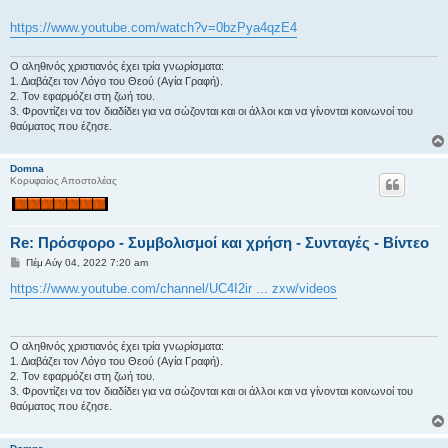
σ
η
https://www.youtube.com/watch?v=0bzPya4qzE4
Ο αληθινός χριστιανός έχει τρία γνωρίσματα:
1. Διαβάζει τον Λόγο του Θεού (Αγία Γραφή).
2. Τον εφαρμόζει στη ζωή του.
3. Φροντίζει να τον διαδίδει για να σώζονται και οι άλλοι και να γίνονται κοινωνοί του
θαύματος που έζησε.
Domna
Κορυφαίος Αποστολέας
Re: Πρόσφορο - Συμβολισμοί και χρήση - Συνταγές - Βίντεο
Δ
Πέμ Αύγ 04, 2022 7:20 am
η
μ
https://www.youtube.com/channel/UC4I2ir ... zxw/videos
ο
σ
ί
ε
υ
Ο αληθινός χριστιανός έχει τρία γνωρίσματα:
σ
1. Διαβάζει τον Λόγο του Θεού (Αγία Γραφή).
η
2. Τον εφαρμόζει στη ζωή του.
3. Φροντίζει να τον διαδίδει για να σώζονται και οι άλλοι και να γίνονται κοινωνοί του
θαύματος που έζησε.