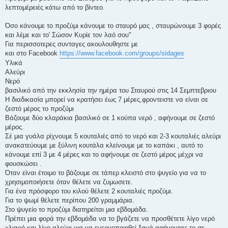
ο
λεπτομέρειές κάτω από το βίντεο.
σ
ί
ε
Όσο κάνουμε το προζύμι κάνουμε το σταυρό μας , σταυρώνουμε 3 φορές
υ
σ
και λέμε και το' Σώσον Κυρίε τον λαό σου"
η
Για περισσοτερες συνταγες ακουλουθηστε με
και στο Facebook
https://www.facebook.com/groups/sidages
Υλικά
Αλεύρι
Νερό
βασιλικό από την εκκλησία την ημέρα του Σταυρού στις 14 Σεμπτεβριου
Η διαδικασία μπορεί να κρατήσει έως 7 μέρες,φροντειστε να είναι σε
ζεστό μέρος το προζύμι
Βάζουμε δύο κλαράκια βασιλικό σε 1 κούπα νερό , αφήνουμε σε ζεστό
μέρος.
Σέ μια γυάλα ρίχνουμε 5 κουταλιές από το νερό και 2-3 κουταλιές αλεύρι
ανακατεύουμε με ξύλινη κουτάλα κλείνουμε με το καπάκι , αυτό το
κάνουμε επί 3 με 4 μέρες και το αφήνουμε σε ζεστό μέρος μέχρι να
φουσκώσει .
Όταν είναι έτοιμο το βάζουμε σε τάπερ κλειστό στο ψυγείο για να το
χρησιμοποιήσετε όταν θέλετε να ζυμωσετε.
Για ένα πρόσφορο του κιλού θέλετε 2 κουταλιές προζύμι.
Για το ψωμί θέλετε περίπου 200 γραμμάρια.
Στο ψυγείο το προζύμι διατηρείται μια εβδομάδα.
Πρέπει μια φορά την εβδομάδα να το βγάζετε να προσθέτετε λίγο νερό
χλιαρό και λίγο αλεύρι για να ενεργοποιηθεί ξανά αφήνοντας το σε