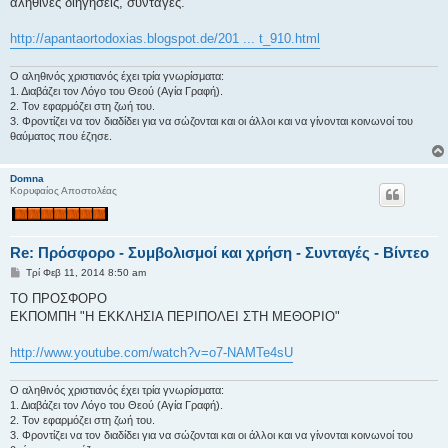
αληθινές διηγήσεις, συνταγές.
σ
ί
ε
http://apantaortodoxias.blogspot.de/201 ... t_910.html
υ
σ
η
Ο αληθινός χριστιανός έχει τρία γνωρίσματα:
1. Διαβάζει τον Λόγο του Θεού (Αγία Γραφή).
2. Τον εφαρμόζει στη ζωή του.
3. Φροντίζει να τον διαδίδει για να σώζονται και οι άλλοι και να γίνονται κοινωνοί του
θαύματος που έζησε.
Domna
Κορυφαίος Αποστολέας
Re: Πρόσφορο - Συμβολισμοί και χρήση - Συνταγές - Βίντεο
Δ
Τρί Φεβ 11, 2014 8:50 am
η
μ
ΤΟ ΠΡΟΣΦΟΡΟ
ο
ΕΚΠΟΜΠΗ "Η ΕΚΚΛΗΣΙΑ ΠΕΡΙΠΟΛΕΙ ΣΤΗ ΜΕΘΟΡΙΟ"
σ
ί
ε
http://www.youtube.com/watch?v=o7-NAMTe4sU
υ
σ
η
Ο αληθινός χριστιανός έχει τρία γνωρίσματα:
1. Διαβάζει τον Λόγο του Θεού (Αγία Γραφή).
2. Τον εφαρμόζει στη ζωή του.
3. Φροντίζει να τον διαδίδει για να σώζονται και οι άλλοι και να γίνονται κοινωνοί του