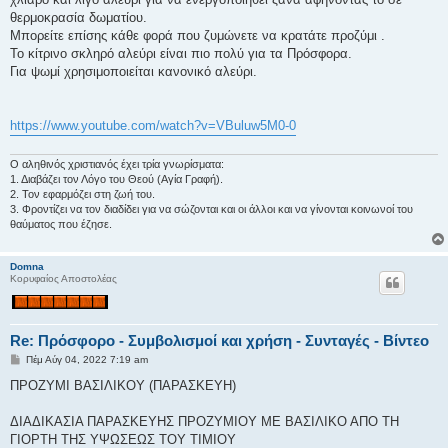
θερμοκρασία δωματίου.
Μπορείτε επίσης κάθε φορά που ζυμώνετε να κρατάτε προζύμι .
Το κίτρινο σκληρό αλεύρι είναι πιο πολύ για τα Πρόσφορα.
Για ψωμί χρησιμοποιείται κανονικό αλεύρι.
https://www.youtube.com/watch?v=VBuluw5M0-0
Ο αληθινός χριστιανός έχει τρία γνωρίσματα:
1. Διαβάζει τον Λόγο του Θεού (Αγία Γραφή).
2. Τον εφαρμόζει στη ζωή του.
3. Φροντίζει να τον διαδίδει για να σώζονται και οι άλλοι και να γίνονται κοινωνοί του
θαύματος που έζησε.
Domna
Κορυφαίος Αποστολέας
Re: Πρόσφορο - Συμβολισμοί και χρήση - Συνταγές - Βίντεο
Δ
Πέμ Αύγ 04, 2022 7:19 am
η
μ
ΠΡΟΖΥΜΙ ΒΑΣΙΛΙΚΟΥ (ΠΑΡΑΣΚΕΥΗ)
ο
σ
ί
ΔΙΑΔΙΚΑΣΙΑ ΠΑΡΑΣΚΕΥΗΣ ΠΡΟΖΥΜΙΟΥ ΜΕ ΒΑΣΙΛΙΚΟ ΑΠΟ ΤΗ
ε
ΓΙΟΡΤΗ ΤΗΣ ΥΨΩΣΕΩΣ ΤΟΥ ΤΙΜΙΟΥ
υ