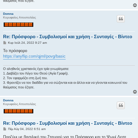
θαύματος που έζησε.
Domna
Κορυφαίος Αποστολέας
Re: Πρόσφορο - Συμβολισμοί και χρήση - Συνταγές - Βίντεο
Δ
Κυρ Ιούλ 24, 2022 9:27 am
η
μ
Το πρόσφορο
ο
https://anyflip.com/qjml/povg/basic
σ
ί
ε
υ
Ο αληθινός χριστιανός έχει τρία γνωρίσματα:
σ
1. Διαβάζει τον Λόγο του Θεού (Αγία Γραφή).
η
2. Τον εφαρμόζει στη ζωή του.
3. Φροντίζει να τον διαδίδει για να σώζονται και οι άλλοι και να γίνονται κοινωνοί του
θαύματος που έζησε.
Domna
Κορυφαίος Αποστολέας
Re: Πρόσφορο - Συμβολισμοί και χρήση - Συνταγές - Βίντεο
Δ
Πέμ Αύγ 04, 2022 6:51 am
η
μ
Προζύμι με βασιλικό του Σταυρού για το Πρόσφορο και το Ψωμί.Δειτε