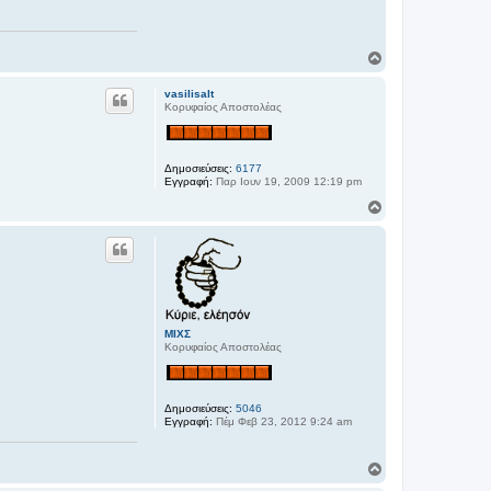
Κ
ο
ρ
vasilisalt
υ
Κορυφαίος Αποστολέας
φ
ή
Δημοσιεύσεις:
6177
Εγγραφή:
Παρ Ιουν 19, 2009 12:19 pm
Κ
ο
ρ
υ
φ
ή
ΜΙΧΣ
Κορυφαίος Αποστολέας
Δημοσιεύσεις:
5046
Εγγραφή:
Πέμ Φεβ 23, 2012 9:24 am
Κ
ο