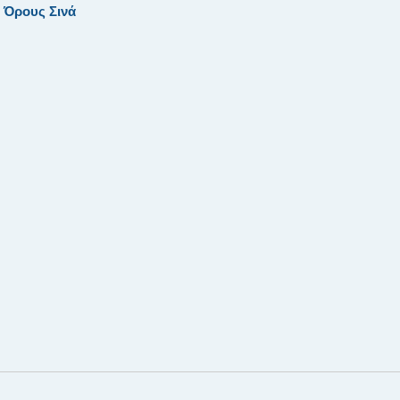
υ Όρους Σινά