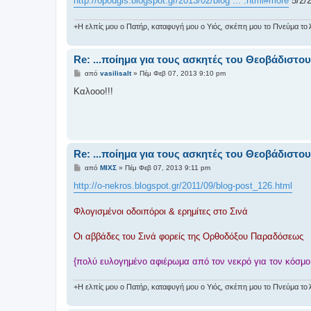
http://opougis.blogspot.gr/2013/02/blog ... .html#more
5/2/
+Η ελπίς μου ο Πατήρ, καταφυγή μου ο Υιός, σκέπη μου το Πνεύμα το Άγ
Re: ...ποίημα για τους ασκητές του Θεοβάδιστο
Δ
από
vasilisalt
»
Πέμ Φεβ 07, 2013 9:10 pm
η
μ
Καλοοο!!!
ο
σ
ί
ε
υ
σ
η
Re: ...ποίημα για τους ασκητές του Θεοβάδιστο
Δ
από
ΜΙΧΣ
»
Πέμ Φεβ 07, 2013 9:11 pm
η
μ
http://o-nekros.blogspot.gr/2011/09/blog-post_126.html
ο
σ
ί
Φλογισμένοι οδοιπόροι & ερημίτες στο Σινά
ε
υ
σ
Οι αββάδες του Σινά φορείς της Ορθοδόξου Παραδόσεως
η
{πολύ ευλογημένο αφιέρωμα από τον νεκρό για τον κόσμο.
+Η ελπίς μου ο Πατήρ, καταφυγή μου ο Υιός, σκέπη μου το Πνεύμα το Άγ