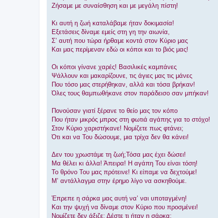
Ζήσαμε με συναίσθηση και με μεγάλη πίστη!
Κι αυτή η ζωή καταλάβαμε ήταν δοκιμασία!
Εξετάσεις δίναμε εμείς στη γη την αιωνία,
Σ’ αυτή που τώρα ήρθαμε κοντά στον Κύριο μας
Και μας περίμεναν εδώ οι κόποι και το βιός μας!
Οι κόποι γίνανε χαρές! Βασιλικές καμπάνες
Ψάλλουν και μακαρίζουνε, τις άγιες μας τις μάνες
Που τόσο μας στερήθηκαν, αλλά και τόσα βρήκαν!
Όλες τους θαμπωθήκανε στον παράδεισο σαν μπήκαν!
Πονούσαν γιατί ξέρανε το θείο μας τον κόπο
Που ήταν μικρός μπρος στη φωτιά αγάπης για το στόχο!
Στον Κύριο χαριστήκανε! Νομίζετε πως φτάνει;
Ότι και να Του δώσουμε, μια τρίχα δεν θα κάνει!
Δεν του χρωστάμε τη ζωή;Τόσα μας έχει δώσει!
Μα θέλει κι άλλα! Άπειρα! Η αγάπη Του είναι τόση!
Το θρόνο Του μας πρότεινε! Κι είπαμε να δεχτούμε!
Μ’ αντάλλαγμα στην έρημο λίγο να ασκηθούμε.
Έπρεπε η σάρκα μας αυτή να’ ναι υποταγμένη!
Και την ψυχή να δίναμε στον Κύριο που προσμένει!
Νομίζετε δεν άξιζε; Δέστε τι ήταν η σάρκα;