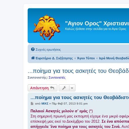
"Αγιον Ορος" Χριστια
Καλώς ήλθατε στην σελίδα για το Αγιο Ορος
Συχνές ερωτήσεις
Ευρετήριο Δ. Συζήτησης
Άγιοι Τόποι
Ιερά Μονή Θεοβαδί
...ποίημα για τους ασκητές του Θεοβά
Συντονιστής:
Συντονιστές
Απάντηση
...ποίημα για τους ασκητές του Θεοβάδισ
Δ
από
ΜΙΧΣ
»
Πέμ Φεβ 07, 2013 9:01 pm
η
μ
Παλαιοί Ασκητές μιλούν σ' εμάς
(*)
ο
Στη σημερινή πρωινή μας εκπομπή είχαμε ένα μικρό αφιέ
σ
ί
επίσκεψή μας εκεί το Δεκέμβριο του 2012.
Σε ένα απόσπα
ε
απήγγειλε 'ένα ποίημα για τους ασκητές του Σινά.
Αυτό
υ