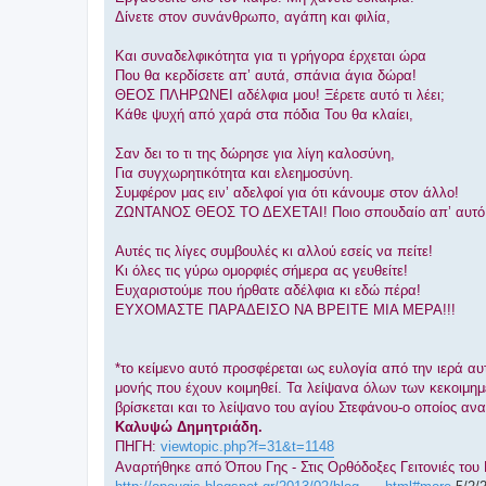
Δίνετε στον συνάνθρωπο, αγάπη και φιλία,
Και συναδελφικότητα για τι γρήγορα έρχεται ώρα
Που θα κερδίσετε απ’ αυτά, σπάνια άγια δώρα!
ΘΕΟΣ ΠΛΗΡΩΝΕΙ αδέλφια μου! Ξέρετε αυτό τι λέει;
Κάθε ψυχή από χαρά στα πόδια Του θα κλαίει,
Σαν δει το τι της δώρησε για λίγη καλοσύνη,
Για συγχωρητικότητα και ελεημοσύνη.
Συμφέρον μας ειν’ αδελφοί για ότι κάνουμε στον άλλο!
ΖΩΝΤΑΝΟΣ ΘΕΟΣ ΤΟ ΔΕΧΕΤΑΙ! Ποιο σπουδαίο απ’ αυτό 
Αυτές τις λίγες συμβουλές κι αλλού εσείς να πείτε!
Κι όλες τις γύρω ομορφιές σήμερα ας γευθείτε!
Ευχαριστούμε που ήρθατε αδέλφια κι εδώ πέρα!
ΕΥΧΟΜΑΣΤΕ ΠΑΡΑΔΕΙΣΟ ΝΑ ΒΡΕΙΤΕ ΜΙΑ ΜΕΡΑ!!!
*το κείμενο αυτό προσφέρεται ως ευλογία από την ιερά αυ
μονής που έχουν κοιμηθεί. Τα λείψανα όλων των κεκοιμη
βρίσκεται και το λείψανο του αγίου Στεφάνου-ο οποίος αν
Καλυψώ Δημητριάδη.
ΠΗΓΗ:
viewtopic.php?f=31&t=1148
Αναρτήθηκε από Όπου Γης - Στις Ορθόδοξες Γειτονιές του 