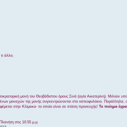
τι άλλο;
τοκρατορική μονή του Θεοβάδιστου όρους Σινά (αγία Αικατερίνη). Μιλούν υπο
μένων μοναχών της μονής συγκεντρώνονται στο οστεοφυλάκιο. Παράλληλα, σ
αφέρεται στην Κλίμακα- το οποίο είναι σε στάση προσευχής!
Το ποίημα έγρ
Πλανήτη στις 10:55 μ.μ.