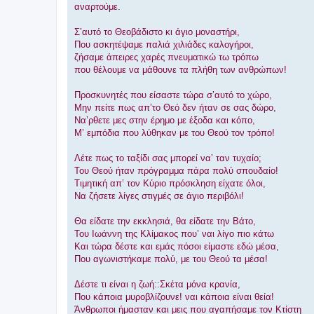
σ
αναρτούμε.
η
Σ’αυτό το Θεοβάδιστο κι άγιο μοναστήρι,
Που ασκητέψαμε παλιά χιλιάδες καλογήροι,
ζήσαμε άπειρες χαρές πνευματικώ τω τρόπω
που θέλουμε να μάθουνε τα πλήθη των ανθρώπων!
Προσκυνητές που είσαστε τώρα σ’αυτό το χώρο,
Μην πείτε πως απ’το Θεό δεν ήταν σε σας δώρο,
Να’ρθετε μες στην έρημο με έξοδα και κόπο,
Μ’ εμπόδια που λύθηκαν με του Θεού τον τρόπο!
Λέτε πως το ταξίδι σας μπορεί να’ ταν τυχαίο;
Του Θεού ήταν πρόγραμμα πάρα πολύ σπουδαίο!
Τιμητική απ’ τον Κύριο πρόσκληση είχατε όλοι,
Να ζήσετε λίγες στιγμές σε άγιο περιβόλι!
Θα είδατε την εκκλησιά, θα είδατε την Βάτο,
Του Ιωάννη της Κλίμακος που’ ναι λίγο πιο κάτω
Και τώρα δέστε και εμάς πόσοι είμαστε εδώ μέσα,
Που αγωνιστήκαμε πολύ, με του Θεού τα μέσα!
Δέστε τι είναι η ζωή::Σκέτα μόνα κρανία,
Που κάποια μυροβλίζουνε! ναι κάποια είναι θεία!
Άνθρωποι ήμασταν και μεις που αγαπήσαμε τον Κτίστη