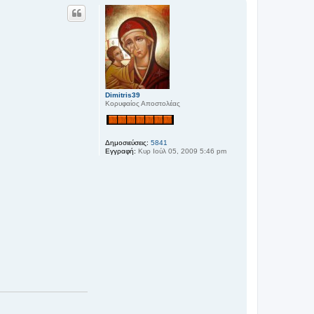
ρ
υ
φ
ή
Dimitris39
Κορυφαίος Αποστολέας
Δημοσιεύσεις:
5841
Εγγραφή:
Κυρ Ιούλ 05, 2009 5:46 pm