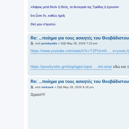
«Χαίροις μετά Θεόν ή Θεός, τα δευτερεία της Τριάδος ή έχουσα»
ἳνα ὦσιν ἓν, καθώς ἡμεῖς
Θεέ μου σ'αγαπώ
Re: ...ποίημα για τους ασκητές του Θεοβάδιστο
Δ
από
proskynitis
»
Σάβ Μαρ 28, 2026 7:23 pm
η
μ
https://www.youtube.com/watch?v=Y1PUcmh ... e=youtu.
ο
σ
ί
ε
https://proskynitis.gr/shop/agioi-topoi ... rini-sina/
εδώ και τ
υ
σ
η
Re: ...ποίημα για τους ασκητές του Θεοβάδιστο
Δ
από
nickzark
»
Σάβ Μαρ 28, 2026 8:18 pm
η
μ
Ωραίο!!!!
ο
σ
ί
ε
υ
σ
η