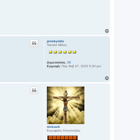
Κ
ο
ρ
proskynitis
υ
Τακτικό Μέλος
φ
ή
Δημοσιεύσεις:
26
Εγγραφή:
Παρ Φεβ 07, 2025 5:30 pm
Κ
ο
ρ
υ
φ
ή
nickzark
Κορυφαίος Αποστολέας