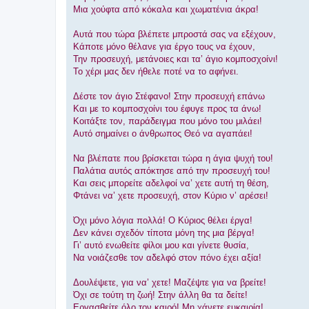
Μια χούφτα από κόκαλα και χωματένια άκρα!
Αυτά που τώρα βλέπετε μπροστά σας να εξέχουν,
Κάποτε μόνο θέλανε για έργο τους να έχουν,
Την προσευχή, μετάνοιες και τα’ άγιο κομποσχοίνι!
Το χέρι μας δεν ήθελε ποτέ να το αφήνει.
Δέστε τον άγιο Στέφανο! Στην προσευχή επάνω
Και με το κομποσχοίνι του έφυγε προς τα άνω!
Κοιτάξτε τον, παράδειγμα που μόνο του μιλάει!
Αυτό σημαίνει ο άνθρωπος Θεό να αγαπάει!
Να βλέπατε που βρίσκεται τώρα η άγια ψυχή του!
Παλάτια αυτός απόκτησε από την προσευχή του!
Και σεις μπορείτε αδελφοί να’ χετε αυτή τη θέση,
Φτάνει να’ χετε προσευχή, στον Κύριο ν’ αρέσει!
Όχι μόνο λόγια πολλά! Ο Κύριος θέλει έργα!
Δεν κάνει σχεδόν τίποτα μόνη της μια βέργα!
Γι’ αυτό ενωθείτε φίλοι μου και γίνετε θυσία,
Να νοιάζεσθε τον αδελφό στον πόνο έχει αξία!
Δουλέψετε, για να’ χετε! Μαζέψτε για να βρείτε!
Όχι σε τούτη τη ζωή! Στην άλλη θα τα δείτε!
Εργασθείτε όλο τον καιρό! Μη χάνετε ευκαιρία!