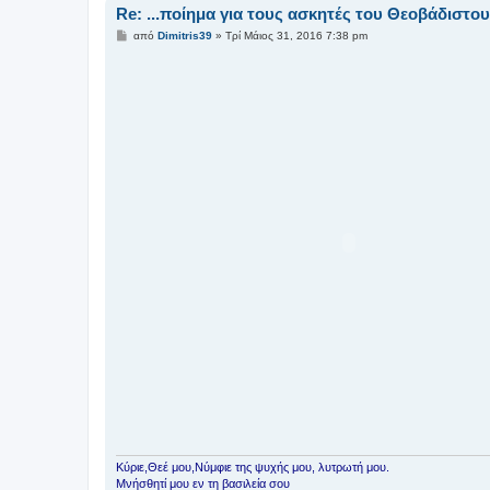
Re: ...ποίημα για τους ασκητές του Θεοβάδιστο
Δ
από
Dimitris39
»
Τρί Μάιος 31, 2016 7:38 pm
η
μ
ο
σ
ί
ε
υ
σ
η
Κύριε,Θεέ μου,Νύμφιε της ψυχής μου, λυτρωτή μου.
Μνήσθητί μου εν τη βασιλεία σου