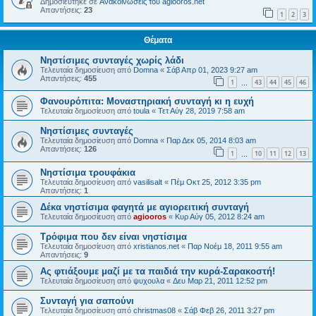
Δημοσιεύτηκε σε
Ανακοινώσεις του agiooros.net
Απαντήσεις:
23
1
2
3
Θέματα
Νηστίσιμες συνταγές χωρίς λάδι
Τελευταία δημοσίευση από
Domna
«
Σάβ Απρ 01, 2023 9:27 am
Απαντήσεις:
455
1
43
44
45
46
…
Φανουρόπιτα: Μοναστηριακή συνταγή κι η ευχή
Τελευταία δημοσίευση από
toula
«
Τετ Αύγ 28, 2019 7:58 am
Νηστίσιμες συνταγές
Τελευταία δημοσίευση από
Domna
«
Παρ Δεκ 05, 2014 8:03 am
Απαντήσεις:
126
1
10
11
12
13
…
Νηστίσιμα τρουφάκια
Τελευταία δημοσίευση από
vasilisalt
«
Πέμ Οκτ 25, 2012 3:35 pm
Απαντήσεις:
1
Δέκα νηστίσιμα φαγητά με αγιορειτική συνταγή
Τελευταία δημοσίευση από
agiooros
«
Κυρ Αύγ 05, 2012 8:24 am
Τρόφιμα που δεν είναι νηστίσιμα
Τελευταία δημοσίευση από
xristianos.net
«
Παρ Νοέμ 18, 2011 9:55 am
Απαντήσεις:
9
Ας φτιάξουμε μαζί με τα παιδιά την κυρά-Σαρακοστή!
Τελευταία δημοσίευση από
ψυχουλα
«
Δευ Μαρ 21, 2011 12:52 pm
Συνταγή για σαπούνι
Τελευταία δημοσίευση από
christmas08
«
Σάβ Φεβ 26, 2011 3:27 pm