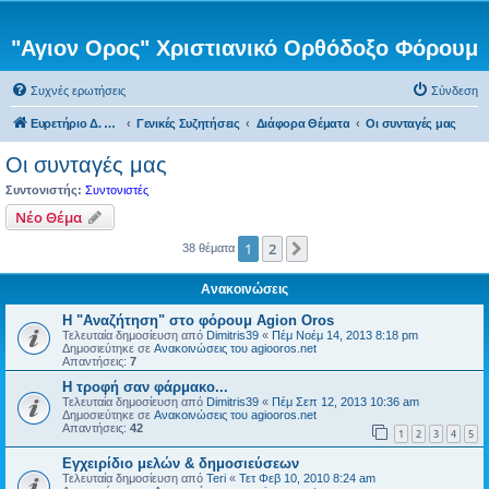
"Αγιον Ορος" Χριστιανικό Ορθόδοξο Φόρουμ
Συχνές ερωτήσεις
Σύνδεση
Ευρετήριο Δ. Συζήτησης
Γενικές Συζητήσεις
Διάφορα Θέματα
Οι συνταγές μας
Οι συνταγές μας
Συντονιστής:
Συντονιστές
Νέο Θέμα
1
2
Επόμενη
38 θέματα
Ανακοινώσεις
Η "Αναζήτηση" στο φόρουμ Agion Oros
Τελευταία δημοσίευση από
Dimitris39
«
Πέμ Νοέμ 14, 2013 8:18 pm
Δημοσιεύτηκε σε
Ανακοινώσεις του agiooros.net
Απαντήσεις:
7
H τροφή σαν φάρμακο...
Τελευταία δημοσίευση από
Dimitris39
«
Πέμ Σεπ 12, 2013 10:36 am
Δημοσιεύτηκε σε
Ανακοινώσεις του agiooros.net
Απαντήσεις:
42
1
2
3
4
5
Εγχειρίδιο μελών & δημοσιεύσεων
Τελευταία δημοσίευση από
Teri
«
Τετ Φεβ 10, 2010 8:24 am