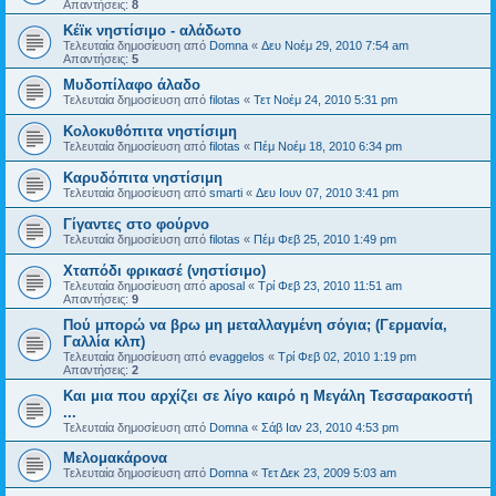
Απαντήσεις:
8
Κέϊκ νηστίσιμο - αλάδωτο
Τελευταία δημοσίευση από
Domna
«
Δευ Νοέμ 29, 2010 7:54 am
Απαντήσεις:
5
Μυδοπίλαφο άλαδο
Τελευταία δημοσίευση από
filotas
«
Τετ Νοέμ 24, 2010 5:31 pm
Κολοκυθόπιτα νηστίσιμη
Τελευταία δημοσίευση από
filotas
«
Πέμ Νοέμ 18, 2010 6:34 pm
Καρυδόπιτα νηστίσιμη
Τελευταία δημοσίευση από
smarti
«
Δευ Ιουν 07, 2010 3:41 pm
Γίγαντες στο φούρνο
Τελευταία δημοσίευση από
filotas
«
Πέμ Φεβ 25, 2010 1:49 pm
Χταπόδι φρικασέ (νηστίσιμο)
Τελευταία δημοσίευση από
aposal
«
Τρί Φεβ 23, 2010 11:51 am
Απαντήσεις:
9
Πού μπορώ να βρω μη μεταλλαγμένη σόγια; (Γερμανία,
Γαλλία κλπ)
Τελευταία δημοσίευση από
evaggelos
«
Τρί Φεβ 02, 2010 1:19 pm
Απαντήσεις:
2
Και μια που αρχίζει σε λίγο καιρό η Μεγάλη Τεσσαρακοστή
...
Τελευταία δημοσίευση από
Domna
«
Σάβ Ιαν 23, 2010 4:53 pm
Μελομακάρονα
Τελευταία δημοσίευση από
Domna
«
Τετ Δεκ 23, 2009 5:03 am