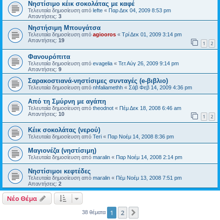
Νηστίσιμο κέικ σοκολάτας με καφέ
Τελευταία δημοσίευση από
lefte
«
Παρ Δεκ 04, 2009 8:53 pm
Απαντήσεις:
3
Νηστήσιμη Μπουγάτσα
Τελευταία δημοσίευση από
agiooros
«
Τρί Δεκ 01, 2009 3:14 pm
Απαντήσεις:
19
1
2
Φανουρόπιτα
Τελευταία δημοσίευση από
evagelia
«
Τετ Αύγ 26, 2009 9:14 pm
Απαντήσεις:
9
Σαρακοστιανά-νηστίσιμες συνταγές (e-βιβλιο)
Τελευταία δημοσίευση από
nhfaliamethh
«
Σάβ Φεβ 14, 2009 4:36 pm
Από τη Σμύρνη με αγάπη
Τελευταία δημοσίευση από
theodnot
«
Πέμ Δεκ 18, 2008 6:46 am
Απαντήσεις:
10
1
2
Κέικ σοκολάτας (νερού)
Τελευταία δημοσίευση από
Teri
«
Παρ Νοέμ 14, 2008 8:36 pm
Μαγιονέζα (νηστίσιμη)
Τελευταία δημοσίευση από
maralin
«
Παρ Νοέμ 14, 2008 2:14 pm
Νηστίσιμοι κεφτέδες
Τελευταία δημοσίευση από
maralin
«
Πέμ Νοέμ 13, 2008 7:51 pm
Απαντήσεις:
2
Νέο Θέμα
1
2
Επόμενη
38 θέματα