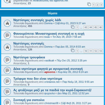
Δημοσιεύτηκε σε
Ανακοινώσεις του agiooros.net
Απαντήσεις:
23
1
2
3
Θέματα
Νηστίσιμες συνταγές χωρίς λάδι
Τελευταία δημοσίευση από
Domna
«
Σάβ Απρ 01, 2023 9:27 am
Απαντήσεις:
455
1
43
44
45
46
…
Φανουρόπιτα: Μοναστηριακή συνταγή κι η ευχή
Τελευταία δημοσίευση από
toula
«
Τετ Αύγ 28, 2019 7:58 am
Νηστίσιμες συνταγές
Τελευταία δημοσίευση από
Domna
«
Παρ Δεκ 05, 2014 8:03 am
Απαντήσεις:
126
1
10
11
12
13
…
Νηστίσιμα τρουφάκια
Τελευταία δημοσίευση από
vasilisalt
«
Πέμ Οκτ 25, 2012 3:35 pm
Απαντήσεις:
1
Δέκα νηστίσιμα φαγητά με αγιορειτική συνταγή
Τελευταία δημοσίευση από
agiooros
«
Κυρ Αύγ 05, 2012 8:24 am
Τρόφιμα που δεν είναι νηστίσιμα
Τελευταία δημοσίευση από
xristianos.net
«
Παρ Νοέμ 18, 2011 9:55 am
Απαντήσεις:
9
Ας φτιάξουμε μαζί με τα παιδιά την κυρά-Σαρακοστή!
Τελευταία δημοσίευση από
ψυχουλα
«
Δευ Μαρ 21, 2011 12:52 pm
Συνταγή για σαπούνι
Τελευταία δημοσίευση από
christmas08
«
Σάβ Φεβ 26, 2011 3:27 pm