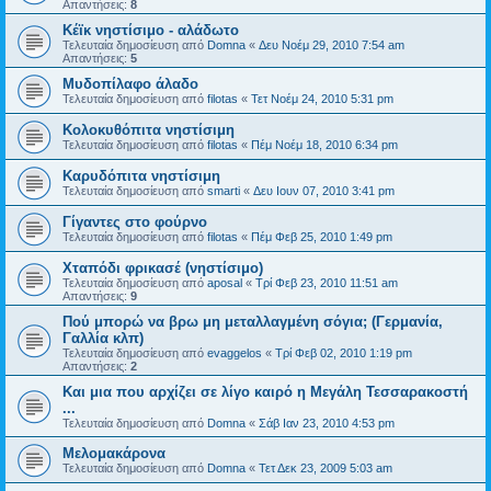
Απαντήσεις:
8
Κέϊκ νηστίσιμο - αλάδωτο
Τελευταία δημοσίευση από
Domna
«
Δευ Νοέμ 29, 2010 7:54 am
Απαντήσεις:
5
Μυδοπίλαφο άλαδο
Τελευταία δημοσίευση από
filotas
«
Τετ Νοέμ 24, 2010 5:31 pm
Κολοκυθόπιτα νηστίσιμη
Τελευταία δημοσίευση από
filotas
«
Πέμ Νοέμ 18, 2010 6:34 pm
Καρυδόπιτα νηστίσιμη
Τελευταία δημοσίευση από
smarti
«
Δευ Ιουν 07, 2010 3:41 pm
Γίγαντες στο φούρνο
Τελευταία δημοσίευση από
filotas
«
Πέμ Φεβ 25, 2010 1:49 pm
Χταπόδι φρικασέ (νηστίσιμο)
Τελευταία δημοσίευση από
aposal
«
Τρί Φεβ 23, 2010 11:51 am
Απαντήσεις:
9
Πού μπορώ να βρω μη μεταλλαγμένη σόγια; (Γερμανία,
Γαλλία κλπ)
Τελευταία δημοσίευση από
evaggelos
«
Τρί Φεβ 02, 2010 1:19 pm
Απαντήσεις:
2
Και μια που αρχίζει σε λίγο καιρό η Μεγάλη Τεσσαρακοστή
...
Τελευταία δημοσίευση από
Domna
«
Σάβ Ιαν 23, 2010 4:53 pm
Μελομακάρονα
Τελευταία δημοσίευση από
Domna
«
Τετ Δεκ 23, 2009 5:03 am