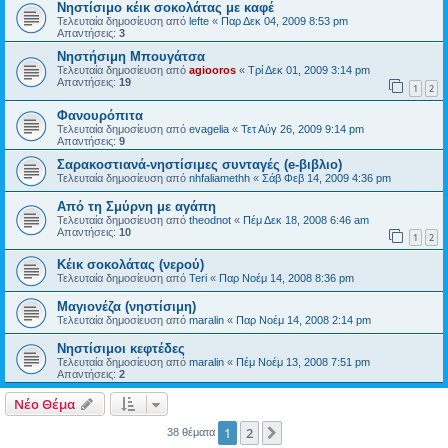
Νηστίσιμο κέικ σοκολάτας με καφέ
Τελευταία δημοσίευση από
lefte
«
Παρ Δεκ 04, 2009 8:53 pm
Απαντήσεις:
3
Νηστήσιμη Μπουγάτσα
Τελευταία δημοσίευση από
agiooros
«
Τρί Δεκ 01, 2009 3:14 pm
Απαντήσεις:
19
1
2
Φανουρόπιτα
Τελευταία δημοσίευση από
evagelia
«
Τετ Αύγ 26, 2009 9:14 pm
Απαντήσεις:
9
Σαρακοστιανά-νηστίσιμες συνταγές (e-βιβλιο)
Τελευταία δημοσίευση από
nhfaliamethh
«
Σάβ Φεβ 14, 2009 4:36 pm
Από τη Σμύρνη με αγάπη
Τελευταία δημοσίευση από
theodnot
«
Πέμ Δεκ 18, 2008 6:46 am
Απαντήσεις:
10
1
2
Κέικ σοκολάτας (νερού)
Τελευταία δημοσίευση από
Teri
«
Παρ Νοέμ 14, 2008 8:36 pm
Μαγιονέζα (νηστίσιμη)
Τελευταία δημοσίευση από
maralin
«
Παρ Νοέμ 14, 2008 2:14 pm
Νηστίσιμοι κεφτέδες
Τελευταία δημοσίευση από
maralin
«
Πέμ Νοέμ 13, 2008 7:51 pm
Απαντήσεις:
2
Νέο Θέμα
1
2
Επόμενη
38 θέματα