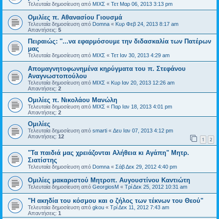
Τελευταία δημοσίευση από
ΜΙΧΣ
«
Τετ Μαρ 06, 2013 3:13 pm
Ομιλίες π. Αθανασίου Γιουσμά
Τελευταία δημοσίευση από
Domna
«
Κυρ Φεβ 24, 2013 8:17 am
Απαντήσεις:
5
Πειραιώς: ''...να εφαρμόσουμε την διδασκαλία των Πατέρων
μας
Τελευταία δημοσίευση από
ΜΙΧΣ
«
Τετ Ιαν 30, 2013 4:29 am
Απομαγνητοφωνημένα κηρύγματα του π. Στεφάνου
Αναγνωστοπούλου
Τελευταία δημοσίευση από
ΜΙΧΣ
«
Κυρ Ιαν 20, 2013 12:26 am
Απαντήσεις:
2
Ομιλίες π. Νικολάου Μανώλη
Τελευταία δημοσίευση από
ΜΙΧΣ
«
Παρ Ιαν 18, 2013 4:01 pm
Απαντήσεις:
2
Ομιλίες
Τελευταία δημοσίευση από
smarti
«
Δευ Ιαν 07, 2013 4:12 pm
Απαντήσεις:
12
1
2
"Τα παιδιά μας χρειάζονται Αλήθεια κι Αγάπη" Μητρ.
Σιατίστης
Τελευταία δημοσίευση από
Domna
«
Σάβ Δεκ 29, 2012 4:40 pm
Ομιλίες μακαριστού Μητροπ. Αυγουστίνου Καντιώτη
Τελευταία δημοσίευση από
GeorgiosM
«
Τρί Δεκ 25, 2012 10:31 am
"Η ακηδία του κόσμου και ο ζήλος των τέκνων του Θεού"
Τελευταία δημοσίευση από
gkou
«
Τρί Δεκ 11, 2012 7:43 am
Απαντήσεις:
1