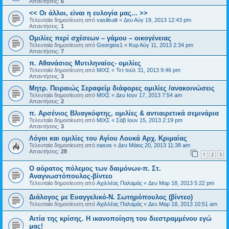
Απαντήσεις:
6
<< Οι άλλοι, είναι η ευλογία μας... >>
Τελευταία δημοσίευση από
vasilisalt
«
Δευ Αύγ 19, 2013 12:43 pm
Απαντήσεις:
1
Ομιλίες περί σχέσεων – γάμου – οικογένειας
Τελευταία δημοσίευση από
Georgios1
«
Κυρ Αύγ 11, 2013 2:34 pm
Απαντήσεις:
7
π. Αθανάσιος Μυτιληναίος- ομιλίες
Τελευταία δημοσίευση από
ΜΙΧΣ
«
Τετ Ιούλ 31, 2013 9:46 pm
Απαντήσεις:
3
Μητρ. Πειραιώς Σεραφείμ διάφορες ομιλίες /ανακοινώσεις
Τελευταία δημοσίευση από
ΜΙΧΣ
«
Δευ Ιουν 17, 2013 7:54 am
Απαντήσεις:
2
π. Αρσένιος Βλιαγκόφτης, ομιλίες & αντιαιρετικά σεμινάρια
Τελευταία δημοσίευση από
ΜΙΧΣ
«
Σάβ Ιουν 15, 2013 2:19 pm
Απαντήσεις:
3
Λόγοι και ομιλίες του Αγίου Λουκά Αρχ. Κριμαίας
Τελευταία δημοσίευση από
nasos
«
Δευ Μάιος 20, 2013 11:38 am
Απαντήσεις:
28
1
2
3
Ο αόρατος πόλεμος των δαιμόνων-π. Στ.
Αναγνωστόπουλος-βίντεο
Τελευταία δημοσίευση από
Αχιλλέας Παλαμάς
«
Δευ Μαρ 18, 2013 5:22 pm
Διάλογος με Ευαγγελικό-Ν. Σωτηρόπουλος (βίντεο)
Τελευταία δημοσίευση από
Αχιλλέας Παλαμάς
«
Δευ Μαρ 18, 2013 10:51 am
Αιτία της κρίσης. Η ικανοποίηση του διεστραμμένου εγώ
μας!