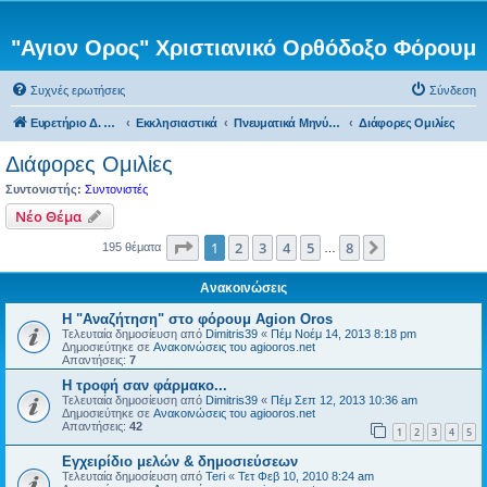
"Αγιον Ορος" Χριστιανικό Ορθόδοξο Φόρουμ
Συχνές ερωτήσεις
Σύνδεση
Ευρετήριο Δ. Συζήτησης
Εκκλησιαστικά
Πνευματικά Μηνύματα
Διάφορες Ομιλίες
Διάφορες Ομιλίες
Συντονιστής:
Συντονιστές
Νέο Θέμα
Σελίδα
1
από
8
1
2
3
4
5
8
Επόμενη
195 θέματα
…
Ανακοινώσεις
Η "Αναζήτηση" στο φόρουμ Agion Oros
Τελευταία δημοσίευση από
Dimitris39
«
Πέμ Νοέμ 14, 2013 8:18 pm
Δημοσιεύτηκε σε
Ανακοινώσεις του agiooros.net
Απαντήσεις:
7
H τροφή σαν φάρμακο...
Τελευταία δημοσίευση από
Dimitris39
«
Πέμ Σεπ 12, 2013 10:36 am
Δημοσιεύτηκε σε
Ανακοινώσεις του agiooros.net
Απαντήσεις:
42
1
2
3
4
5
Εγχειρίδιο μελών & δημοσιεύσεων
Τελευταία δημοσίευση από
Teri
«
Τετ Φεβ 10, 2010 8:24 am