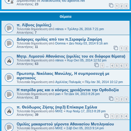
Δημοσιεύτηκε σε
Ανακοινώσεις του agiooros.net
Απαντήσεις:
23
1
2
3
Θέματα
π. Λίβυος (ομιλίες)
Τελευταία δημοσίευση από
ntinos
«
Τρί Απρ 26, 2016 7:21 pm
Απαντήσεις:
7
Διάφορες ομιλίες από τον π.Σεραφείμ Ζαφείρη
Τελευταία δημοσίευση από
Domna
«
Δευ Νοέμ 03, 2014 9:16 am
Απαντήσεις:
11
1
2
Μητρ. Λεμεσού Αθανάσιος (ομιλίες του σε διάφορα θέματα)
Τελευταία δημοσίευση από
ntinos
«
Κυρ Οκτ 05, 2014 12:52 pm
Απαντήσεις:
63
1
4
5
6
7
…
Πρωτοπρ. Νικόλαος Μανώλης, Η συμπροσευχή με
αιρετικούς
Τελευταία δημοσίευση από
Αχιλλέας Παλαμάς
«
Πέμ Ιαν 30, 2014 10:12 pm
Η πατρίδα μας και ο κόσμος χρειάζονται την Ορθοδοξία
Τελευταία δημοσίευση από
pan
«
Τετ Δεκ 04, 2013 8:26 pm
Απαντήσεις:
22
1
2
3
π. Θεόδωρος Ζήσης (mp3) Επίκαιρα Σχόλια
Τελευταία δημοσίευση από
ΜΙΧΣ
«
Κυρ Νοέμ 17, 2013 8:28 pm
Απαντήσεις:
39
1
2
3
4
Ομιλίες μακαριστού γέροντα Αθανασίου Μυτιληναίου
Τελευταία δημοσίευση από
ΜΙΧΣ
«
Σάβ Οκτ 05, 2013 9:14 pm