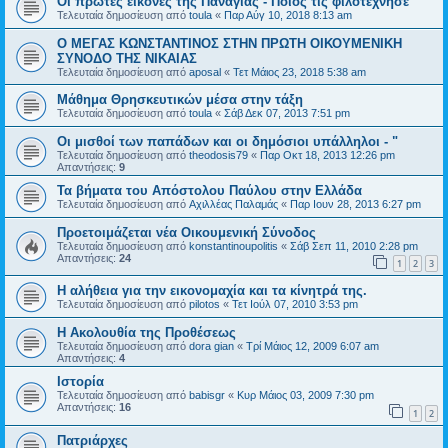
Οι πρώτες εικόνες της Παναγίας - Ποιος τις φιλοτέχνησε
Τελευταία δημοσίευση από
toula
«
Παρ Αύγ 10, 2018 8:13 am
Ο ΜΕΓΑΣ ΚΩΝΣΤΑΝΤΙΝΟΣ ΣΤΗΝ ΠΡΩΤΗ ΟΙΚΟΥΜΕΝΙΚΗ
ΣΥΝΟΔΟ ΤΗΣ ΝΙΚΑΙΑΣ
Τελευταία δημοσίευση από
aposal
«
Τετ Μάιος 23, 2018 5:38 am
Μάθημα Θρησκευτικών μέσα στην τάξη
Τελευταία δημοσίευση από
toula
«
Σάβ Δεκ 07, 2013 7:51 pm
Οι μισθοί των παπάδων και οι δημόσιοι υπάλληλοι - "
Τελευταία δημοσίευση από
theodosis79
«
Παρ Οκτ 18, 2013 12:26 pm
Απαντήσεις:
9
Τα βήματα του Απόστολου Παύλου στην Ελλάδα
Τελευταία δημοσίευση από
Αχιλλέας Παλαμάς
«
Παρ Ιουν 28, 2013 6:27 pm
Προετοιμάζεται νέα Οικουμενική Σύνοδος
Τελευταία δημοσίευση από
konstantinoupolitis
«
Σάβ Σεπ 11, 2010 2:28 pm
Απαντήσεις:
24
1
2
3
Η αλήθεια για την εικονομαχία και τα κίνητρά της.
Τελευταία δημοσίευση από
pilotos
«
Τετ Ιούλ 07, 2010 3:53 pm
Η Ακολουθία της Προθέσεως
Τελευταία δημοσίευση από
dora gian
«
Τρί Μάιος 12, 2009 6:07 am
Απαντήσεις:
4
Ιστορία
Τελευταία δημοσίευση από
babisgr
«
Κυρ Μάιος 03, 2009 7:30 pm
Απαντήσεις:
16
1
2
Πατριάρχες