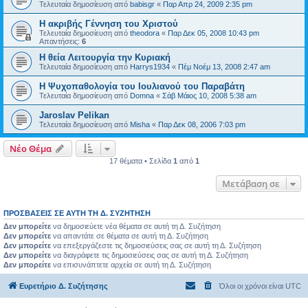
Τελευταία δημοσίευση από
babisgr
«
Παρ Απρ 24, 2009 2:35 pm
Η ακριβής Γέννηση του Χριστού
Τελευταία δημοσίευση από
theodora
«
Παρ Δεκ 05, 2008 10:43 pm
Απαντήσεις:
6
Η θεία Λειτουργία την Κυριακή
Τελευταία δημοσίευση από
Harrys1934
«
Πέμ Νοέμ 13, 2008 2:47 am
Η Ψυχοπαθολογία του Ιουλιανού του Παραβάτη
Τελευταία δημοσίευση από
Domna
«
Σάβ Μάιος 10, 2008 5:38 am
Jaroslav Pelikan
Τελευταία δημοσίευση από
Misha
«
Παρ Δεκ 08, 2006 7:03 pm
Νέο Θέμα
17 θέματα • Σελίδα
1
από
1
Μετάβαση σε
ΠΡΟΣΒΆΣΕΙΣ ΣΕ ΑΥΤΉ ΤΗ Δ. ΣΥΖΉΤΗΣΗ
Δεν μπορείτε
να δημοσιεύετε νέα θέματα σε αυτή τη Δ. Συζήτηση
Δεν μπορείτε
να απαντάτε σε θέματα σε αυτή τη Δ. Συζήτηση
Δεν μπορείτε
να επεξεργάζεστε τις δημοσιεύσεις σας σε αυτή τη Δ. Συζήτηση
Δεν μπορείτε
να διαγράφετε τις δημοσιεύσεις σας σε αυτή τη Δ. Συζήτηση
Δεν μπορείτε
να επισυνάπτετε αρχεία σε αυτή τη Δ. Συζήτηση
Ευρετήριο Δ. Συζήτησης
Όλοι οι χρόνοι είναι
UTC