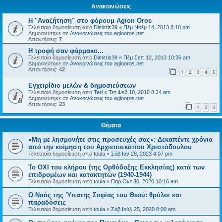
Ανακοινώσεις
Η "Αναζήτηση" στο φόρουμ Agion Oros
Τελευταία δημοσίευση από
Dimitris39
«
Πέμ Νοέμ 14, 2013 8:18 pm
Δημοσιεύτηκε σε
Ανακοινώσεις του agiooros.net
Απαντήσεις:
7
H τροφή σαν φάρμακο...
Τελευταία δημοσίευση από
Dimitris39
«
Πέμ Σεπ 12, 2013 10:36 am
Δημοσιεύτηκε σε
Ανακοινώσεις του agiooros.net
Απαντήσεις:
42
1
2
3
4
5
Εγχειρίδιο μελών & δημοσιεύσεων
Τελευταία δημοσίευση από
Teri
«
Τετ Φεβ 10, 2010 8:24 am
Δημοσιεύτηκε σε
Ανακοινώσεις του agiooros.net
Απαντήσεις:
23
1
2
3
Θέματα
«Μη με λησμονήτε στις προσευχές σας»: Δεκαπέντε χρόνια
από την κοίμηση του Αρχιεπισκόπου Χριστόδουλου
Τελευταία δημοσίευση από
toula
«
Σάβ Ιαν 28, 2023 4:07 pm
Το ΟΧΙ του κλήρου (της Ορθόδοξης Εκκλησίας) κατά των
επιδρομέων και κατακτητών (1940-1944)
Τελευταία δημοσίευση από
toula
«
Παρ Οκτ 30, 2020 10:16 am
Ο Ναός της Ύπατης Σοφίας του Θεού: θρύλοι και
παραδόσεις
Τελευταία δημοσίευση από
toula
«
Σάβ Ιούλ 25, 2020 8:00 am