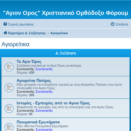
"Αγιον Ορος" Χριστιανικό Ορθόδοξο Φόρουμ
Συχνές ερωτήσεις
Σύνδεση
Ευρετήριο Δ. Συζήτησης
Αγιορείτικα
Αγιορείτικα
Δ. Συζήτηση
Το Αγιο Όρος
Συζήτηση σχετικά με το Αγιο Όρος γενικότερα.
Συντονιστής:
Συντονιστές
Θέματα:
430
Αγιορείται Πατέρες
Εδώ μπορείτε να συζητήσετε σχετικά με τους Αγιορείτες Πατέρες που έχετε
επισκεφθεί στο Αγιον Όρος
Συντονιστής:
Συντονιστές
Θέματα:
265
Ιστορίες - Εμπειρίες από το Αγιον Όρος
Μοιραστείτε τις εμπειρίες σας από τις επισκέψεις σας στο Αγιον Όρος.
Συντονιστής:
Συντονιστές
Θέματα:
95
Πνευματικά Ερωτήματα
Εδώ τίθενται Πνευματικά Ερωτήματα.
Συντονιστής:
Συντονιστές