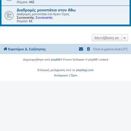
Θέματα:
442
Διαδρομές μονοπάτια στον Αθω
Διαδρομές μονοπάτια στο Αγιον Ορος
Συντονιστής:
Συντονιστές
Θέματα:
61
Μετάβαση σε
Ευρετήριο Δ. Συζήτησης
Όλοι οι χρόνοι είναι
UTC
Δημιουργήθηκε από
phpBB
® Forum Software © phpBB Limited
Ελληνική μετάφραση από το
phpbbgr.com
Απόρρητο
|
Όροι