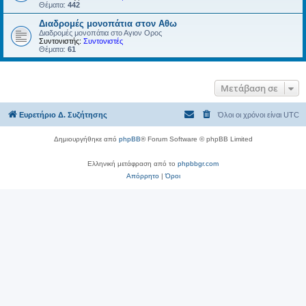
Θέματα:
442
Διαδρομές μονοπάτια στον Αθω
Διαδρομές μονοπάτια στο Αγιον Ορος
Συντονιστής:
Συντονιστές
Θέματα:
61
Μετάβαση σε
Ευρετήριο Δ. Συζήτησης
Όλοι οι χρόνοι είναι
UTC
Δημιουργήθηκε από
phpBB
® Forum Software © phpBB Limited
Ελληνική μετάφραση από το
phpbbgr.com
Απόρρητο
|
Όροι