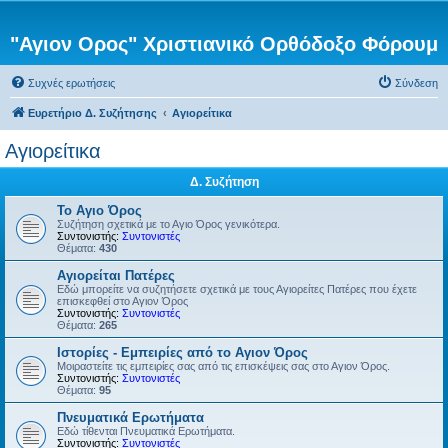
"Αγιον Ορος" Χριστιανικό Ορθόδοξο Φόρουμ
Συχνές ερωτήσεις
Σύνδεση
Ευρετήριο Δ. Συζήτησης
Αγιορείτικα
Αγιορείτικα
Δ. Συζήτηση
Το Αγιο Όρος
Συζήτηση σχετικά με το Αγιο Όρος γενικότερα.
Συντονιστής:
Συντονιστές
Θέματα:
430
Αγιορείται Πατέρες
Εδώ μπορείτε να συζητήσετε σχετικά με τους Αγιορείτες Πατέρες που έχετε
επισκεφθεί στο Αγιον Όρος
Συντονιστής:
Συντονιστές
Θέματα:
265
Ιστορίες - Εμπειρίες από το Αγιον Όρος
Μοιραστείτε τις εμπειρίες σας από τις επισκέψεις σας στο Αγιον Όρος.
Συντονιστής:
Συντονιστές
Θέματα:
95
Πνευματικά Ερωτήματα
Εδώ τίθενται Πνευματικά Ερωτήματα.
Συντονιστής:
Συντονιστές