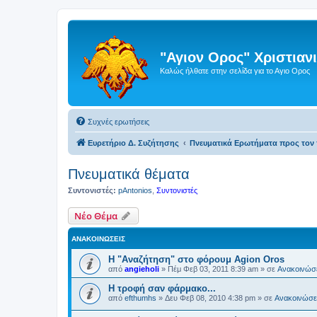
"Αγιον Ορος" Χριστια
Καλώς ήλθατε στην σελίδα για το Αγιο Ορος
Συχνές ερωτήσεις
Ευρετήριο Δ. Συζήτησης
Πνευματικά Ερωτήματα προς τον 
Πνευματικά θέματα
Συντονιστές:
pAntonios
,
Συντονιστές
Νέο Θέμα
ΑΝΑΚΟΙΝΏΣΕΙΣ
Η "Αναζήτηση" στο φόρουμ Agion Oros
από
angieholi
»
Πέμ Φεβ 03, 2011 8:39 am
» σε
Ανακοινώσε
H τροφή σαν φάρμακο...
από
efthumhs
»
Δευ Φεβ 08, 2010 4:38 pm
» σε
Ανακοινώσει