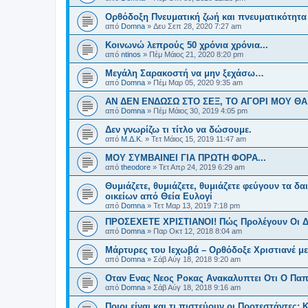
Ορθόδοξη Πνευματική ζωή και πνευματικότητα 
από
Domna
»
Δευ Σεπ 28, 2020 7:27 am
Κοινωνώ λεπρούς 50 χρόνια χρόνια...
από
ntinos
»
Πέμ Μάιος 21, 2020 8:20 pm
Μεγάλη Σαρακοστή να μην ξεχάσω…
από
Domna
»
Πέμ Μαρ 05, 2020 9:35 am
ΑΝ ΔΕΝ ΕΝΔΩΣΩ ΣΤΟ ΣΕΞ, ΤΟ ΑΓΟΡΙ ΜΟΥ ΘΑ
από
Domna
»
Πέμ Μάιος 30, 2019 4:05 pm
Δεν γνωρίζω τι τίτλο να δώσουμε.
από
Μ.Δ.Κ.
»
Τετ Μάιος 15, 2019 11:47 am
ΜΟΥ ΣΥΜΒΑΙΝΕΙ ΓΙΑ ΠΡΩΤΗ ΦΟΡΑ...
από
theodore
»
Τετ Απρ 24, 2019 6:29 am
Θυμιάζετε, θυμιάζετε, θυμιάζετε φεύγουν τα δα
οικείων από Θεία Ευλογί
από
Domna
»
Τετ Μαρ 13, 2019 7:18 pm
ΠΡΟΣΕΧΕΤΕ ΧΡΙΣΤΙΑΝΟΙ! Πώς Προλέγουν Οι Δ
από
Domna
»
Παρ Οκτ 12, 2018 8:04 am
Μάρτυρες του Ιεχωβά – Ορθόδοξε Χριστιανέ με
από
Domna
»
Σάβ Αύγ 18, 2018 9:20 am
Οταν Ενας Νεος Ροκας Ανακαλυπτει Οτι Ο Παπα
από
Domna
»
Σάβ Αύγ 18, 2018 9:16 am
Ποιοι είναι και τι πιστεύουν οι Προτεστάντες; Κα