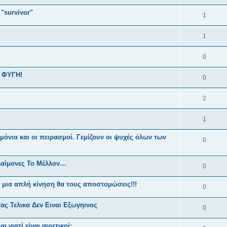
"survivor"
1
1
0
 ΦΥΓΗ!
0
2
1
ιμόνια και οι πειρασμοί. Γεμίζουν οι ψυχές όλων των
0
αίμονες Το Μέλλον…
0
 μια απλή κίνηση θα τους αποστομώσεις!!!
0
ς Τελικα Δεν Ειναι Εξωγηινος
0
ι γιατί είναι αιρετικοί;