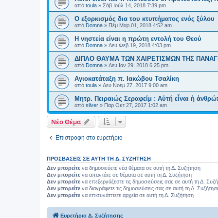
από
toula
»
Σάβ Ιούλ 14, 2018 7:39 pm
Ο εξορκισμός δια του κτυπήματος ενός ξύλου
από
Domna
»
Πέμ Μαρ 01, 2018 4:52 am
Η νηστεία είναι η πρώτη εντολή του Θεού
από
Domna
»
Δευ Φεβ 19, 2018 4:03 pm
ΔΙΠΛΟ ΘΑΥΜΑ ΤΩΝ ΧΑΙΡΕΤΙΣΜΩΝ ΤΗΣ ΠΑΝΑΓ
από
Domna
»
Δευ Ιαν 29, 2018 6:25 pm
Αγιοκατάταξη π. Ιακώβου Τσαλίκη
από
toula
»
Δευ Νοέμ 27, 2017 9:00 am
Μητρ. Πειραιώς Σεραφείμ : Αὐτή εἶναι ἡ ἀνθρώ
από
silver
»
Παρ Οκτ 27, 2017 1:02 am
Νέο Θέμα
Επιστροφή στο ευρετήριο
ΠΡΟΣΒΆΣΕΙΣ ΣΕ ΑΥΤΉ ΤΗ Δ. ΣΥΖΉΤΗΣΗ
Δεν μπορείτε
να δημοσιεύετε νέα θέματα σε αυτή τη Δ. Συζήτηση
Δεν μπορείτε
να απαντάτε σε θέματα σε αυτή τη Δ. Συζήτηση
Δεν μπορείτε
να επεξεργάζεστε τις δημοσιεύσεις σας σε αυτή τη Δ. Συζ
Δεν μπορείτε
να διαγράφετε τις δημοσιεύσεις σας σε αυτή τη Δ. Συζήτησ
Δεν μπορείτε
να επισυνάπτετε αρχεία σε αυτή τη Δ. Συζήτηση
Ευρετήριο Δ. Συζήτησης