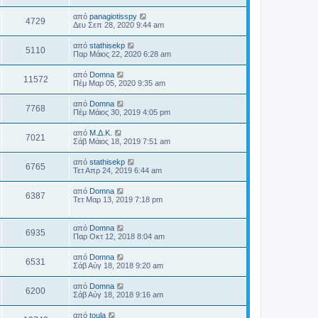
από
panagiotisspy
4729
Δευ Σεπ 28, 2020 9:44 am
από
stathisekp
5110
Παρ Μάιος 22, 2020 6:28 am
από
Domna
11572
Πέμ Μαρ 05, 2020 9:35 am
από
Domna
7768
Πέμ Μάιος 30, 2019 4:05 pm
από
Μ.Δ.Κ.
7021
Σάβ Μάιος 18, 2019 7:51 am
από
stathisekp
6765
Τετ Απρ 24, 2019 6:44 am
από
Domna
6387
Τετ Μαρ 13, 2019 7:18 pm
από
Domna
6935
Παρ Οκτ 12, 2018 8:04 am
από
Domna
6531
Σάβ Αύγ 18, 2018 9:20 am
από
Domna
6200
Σάβ Αύγ 18, 2018 9:16 am
από
toula