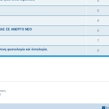
0
0
0
ΙΑΣ ΣΕ ΑΝΕΡΓΟ ΝΕΟ
0
7
πινη φυσιολογία καί ὀντολογία.
0
ήτηση
η
Επ