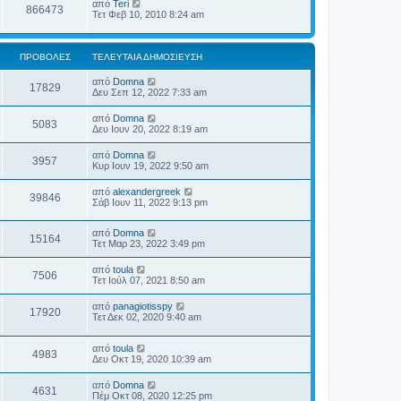
από
Teri
866473
Τετ Φεβ 10, 2010 8:24 am
ΠΡΟΒΟΛΈΣ
ΤΕΛΕΥΤΑΊΑ ΔΗΜΟΣΊΕΥΣΗ
από
Domna
17829
Δευ Σεπ 12, 2022 7:33 am
από
Domna
5083
Δευ Ιουν 20, 2022 8:19 am
από
Domna
3957
Κυρ Ιουν 19, 2022 9:50 am
από
alexandergreek
39846
Σάβ Ιουν 11, 2022 9:13 pm
από
Domna
15164
Τετ Μαρ 23, 2022 3:49 pm
από
toula
7506
Τετ Ιούλ 07, 2021 8:50 am
από
panagiotisspy
17920
Τετ Δεκ 02, 2020 9:40 am
από
toula
4983
Δευ Οκτ 19, 2020 10:39 am
από
Domna
4631
Πέμ Οκτ 08, 2020 12:25 pm