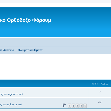
νικό Ορθόδοξο Φόρουμ
π. Αντώνιο
Πνευματικά θέματα
ΑΠΑΝΤΉΣΕΙΣ
7
ις του agiooros.net
42
ς του agiooros.net
1
2
3
4
5