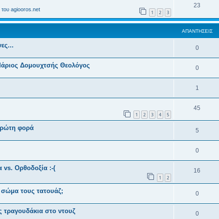
23
του agiooros.net
1
2
3
ΑΠΑΝΤΉΣΕΙΣ
ες...
0
 Μάριος Δομουχτσής Θεολόγος
0
1
45
1
2
3
4
5
πρώτη φορά
5
0
vs. Ορθοδοξία :-(
16
1
2
ο σώμα τους τατουάζ;
0
ς τραγουδάκια στο ντουζ
0