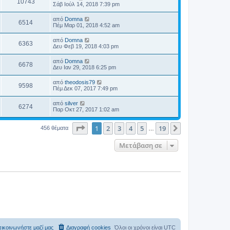
10743
Σάβ Ιούλ 14, 2018 7:39 pm
από
Domna
6514
Πέμ Μαρ 01, 2018 4:52 am
από
Domna
6363
Δευ Φεβ 19, 2018 4:03 pm
από
Domna
6678
Δευ Ιαν 29, 2018 6:25 pm
από
theodosis79
9598
Πέμ Δεκ 07, 2017 7:49 pm
από
silver
6274
Παρ Οκτ 27, 2017 1:02 am
Σελίδα
1
από
19
1
2
3
4
5
19
Επόμενη
456 θέματα
…
Μετάβαση σε
ικοινωνήστε μαζί μας
Διαγραφή cookies
Όλοι οι χρόνοι είναι
UTC