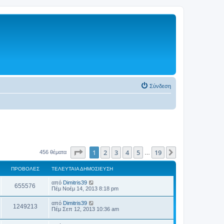
Σύνδεση
Σελίδα
1
από
19
1
2
3
4
5
19
Επόμενη
456 θέματα
…
ΠΡΟΒΟΛΈΣ
ΤΕΛΕΥΤΑΊΑ ΔΗΜΟΣΊΕΥΣΗ
από
Dimitris39
655576
Πέμ Νοέμ 14, 2013 8:18 pm
από
Dimitris39
1249213
Πέμ Σεπ 12, 2013 10:36 am