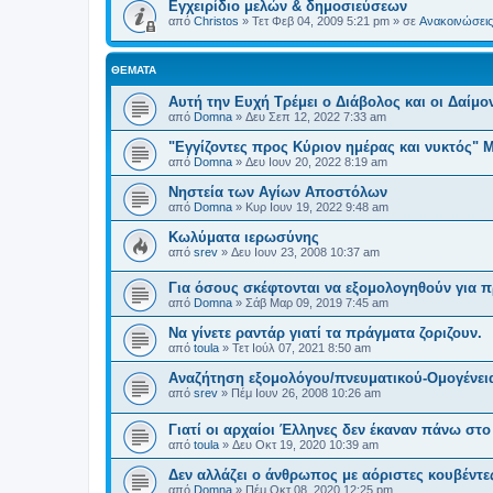
Εγχειρίδιο μελών & δημοσιεύσεων
από
Christos
»
Τετ Φεβ 04, 2009 5:21 pm
» σε
Ανακοινώσεις 
ΘΈΜΑΤΑ
Αυτή την Ευχή Τρέμει ο Διάβολος και οι Δαίμον
από
Domna
»
Δευ Σεπ 12, 2022 7:33 am
"Εγγίζοντες προς Κύριον ημέρας και νυκτός"
από
Domna
»
Δευ Ιουν 20, 2022 8:19 am
Νηστεία των Αγίων Αποστόλων
από
Domna
»
Κυρ Ιουν 19, 2022 9:48 am
Κωλύματα ιερωσύνης
από
srev
»
Δευ Ιουν 23, 2008 10:37 am
Για όσους σκέφτονται να εξομολογηθούν για 
από
Domna
»
Σάβ Μαρ 09, 2019 7:45 am
Να γίνετε ραντάρ γιατί τα πράγματα ζοριζουν.
από
toula
»
Τετ Ιούλ 07, 2021 8:50 am
Αναζήτηση εξομολόγου/πνευματικού-Ομογένεια 
από
srev
»
Πέμ Ιουν 26, 2008 10:26 am
Γιατί οι αρχαίοι Έλληνες δεν έκαναν πάνω στ
από
toula
»
Δευ Οκτ 19, 2020 10:39 am
Δεν αλλάζει ο άνθρωπος με αόριστες κουβέντε
από
Domna
»
Πέμ Οκτ 08, 2020 12:25 pm