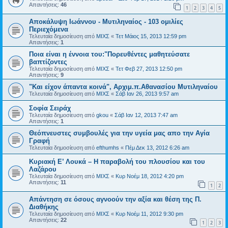
Απαντήσεις:
46
1
2
3
4
5
Αποκάλυψη Ιωάννου - Μυτιληναίος - 103 ομιλίες
Περιεχόμενα
Τελευταία δημοσίευση από
ΜΙΧΣ
«
Τετ Μάιος 15, 2013 12:59 pm
Απαντήσεις:
1
Ποια είναι η έννοια του:"Πορευθέντες μαθητεύσατε
βαπτίζοντες
Τελευταία δημοσίευση από
ΜΙΧΣ
«
Τετ Φεβ 27, 2013 12:50 pm
Απαντήσεις:
9
"Και είχον άπαντα κοινά", Αρχιμ.π.Αθανασίου Μυτιληναίου
Τελευταία δημοσίευση από
ΜΙΧΣ
«
Σάβ Ιαν 26, 2013 9:57 am
Σοφία Σειράχ
Τελευταία δημοσίευση από
gkou
«
Σάβ Ιαν 12, 2013 7:47 am
Απαντήσεις:
1
Θεόπνευστες συμβουλές για την υγεία μας απο την Αγία
Γραφή
Τελευταία δημοσίευση από
efthumhs
«
Πέμ Δεκ 13, 2012 6:26 am
Κυριακή Ε’ Λουκά – Η παραβολή του πλουσίου και του
Λαζάρου
Τελευταία δημοσίευση από
ΜΙΧΣ
«
Κυρ Νοέμ 18, 2012 4:20 pm
Απαντήσεις:
11
1
2
Aπάντηση σε όσους αγνοούν την αξία και θέση της Π.
Διαθήκης
Τελευταία δημοσίευση από
ΜΙΧΣ
«
Κυρ Νοέμ 11, 2012 9:30 pm
Απαντήσεις:
22
1
2
3