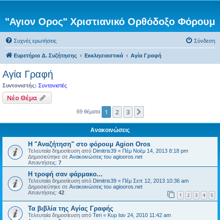
"Αγιον Ορος" Χριστιανικό Ορθόδοξο Φόρουμ
Συχνές ερωτήσεις
Σύνδεση
Ευρετήριο Δ. Συζήτησης
Εκκλησιαστικά
Αγία Γραφή
Αγία Γραφή
Συντονιστής:
Συντονιστές
Νέο Θέμα
1
2
3
Επόμενη
69 θέματα
Ανακοινώσεις
Η "Αναζήτηση" στο φόρουμ Agion Oros
Τελευταία δημοσίευση από
Dimitris39
«
Πέμ Νοέμ 14, 2013 8:18 pm
Δημοσιεύτηκε σε
Ανακοινώσεις του agiooros.net
Απαντήσεις:
7
H τροφή σαν φάρμακο...
Τελευταία δημοσίευση από
Dimitris39
«
Πέμ Σεπ 12, 2013 10:36 am
Δημοσιεύτηκε σε
Ανακοινώσεις του agiooros.net
Απαντήσεις:
42
1
2
3
4
5
Τα βιβλία της Αγίας Γραφής
Τελευταία δημοσίευση από
Teri
«
Κυρ Ιαν 24, 2010 11:42 am