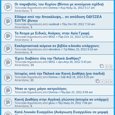
Οι παραβολές του Κυρίου (Βίντεο με κινούμενα σχέδια)
Τελευταία δημοσίευση από
Domna
«
Κυρ Νοέμ 11, 2012 5:17 am
Απαντήσεις:
7
Εδάφια από την Αποκάλυψη... σε απόδοση ΟΔΥΣΣΕΑ
ΕΛΥΤΗ -βίντεο
Τελευταία δημοσίευση από
vasilisalt
«
Πέμ Οκτ 04, 2012 7:10 am
Απαντήσεις:
3
Τα Άτομα με Ειδικές Ανάγκες στην Αγία Γραφή
Τελευταία δημοσίευση από
ΜΙΧΣ
«
Παρ Σεπ 21, 2012 12:01 pm
Απαντήσεις:
2
Εκκλησιαστικά κείμενα σε βιβλία e-books υπάρχουν;
Τελευταία δημοσίευση από
eikonikos
«
Τρί Μάιος 15, 2012 9:18 am
Απαντήσεις:
4
Έχετε διαβάσει όλη την Παλαιά Διαθήκη?
Τελευταία δημοσίευση από
ΜΙΧΣ
«
Δευ Απρ 30, 2012 3:43 pm
Απαντήσεις:
14
1
2
Ιστορίες από την Παλαιά και Καινή Διαθήκη (για παιδιά)
Τελευταία δημοσίευση από
Domna
«
Σάβ Φεβ 18, 2012 8:25 pm
Απαντήσεις:
21
1
2
3
Ήταν οι τρεις μάγοι αστρολόγοι;
Τελευταία δημοσίευση από
Domna
«
Πέμ Δεκ 22, 2011 8:09 am
Καινή Διαθήκη στην Αγγλική γλώσσα (απορία αν υπάρχει)
Τελευταία δημοσίευση από
gkou
«
Πέμ Νοέμ 24, 2011 7:06 pm
Απαντήσεις:
5
Κατά Λουκάν Ευαγγέλιο (Ανάγνωση Ευαγγελίου σε μορφή