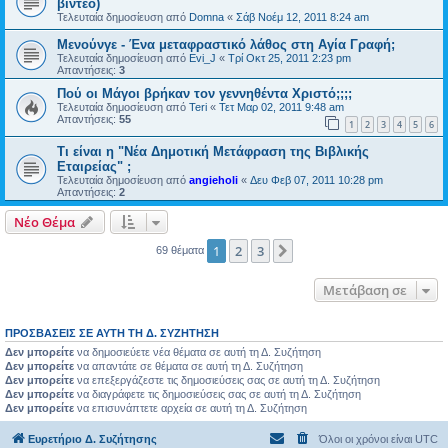
βίντεο)
Τελευταία δημοσίευση από
Domna
«
Σάβ Νοέμ 12, 2011 8:24 am
Μενούνγε - Ένα μεταφραστικό λάθος στη Αγία Γραφή;
Τελευταία δημοσίευση από
Evi_J
«
Τρί Οκτ 25, 2011 2:23 pm
Απαντήσεις:
3
Πού οι Μάγοι βρήκαν τον γεννηθέντα Χριστό;;;;
Τελευταία δημοσίευση από
Teri
«
Τετ Μαρ 02, 2011 9:48 am
Απαντήσεις:
55
1
2
3
4
5
6
Τι είναι η "Νέα Δημοτική Μετάφραση της Βιβλικής
Εταιρείας" ;
Τελευταία δημοσίευση από
angieholi
«
Δευ Φεβ 07, 2011 10:28 pm
Απαντήσεις:
2
Νέο Θέμα
1
2
3
Επόμενη
69 θέματα
Μετάβαση σε
ΠΡΟΣΒΆΣΕΙΣ ΣΕ ΑΥΤΉ ΤΗ Δ. ΣΥΖΉΤΗΣΗ
Δεν μπορείτε
να δημοσιεύετε νέα θέματα σε αυτή τη Δ. Συζήτηση
Δεν μπορείτε
να απαντάτε σε θέματα σε αυτή τη Δ. Συζήτηση
Δεν μπορείτε
να επεξεργάζεστε τις δημοσιεύσεις σας σε αυτή τη Δ. Συζήτηση
Δεν μπορείτε
να διαγράφετε τις δημοσιεύσεις σας σε αυτή τη Δ. Συζήτηση
Δεν μπορείτε
να επισυνάπτετε αρχεία σε αυτή τη Δ. Συζήτηση
Ευρετήριο Δ. Συζήτησης
Όλοι οι χρόνοι είναι
UTC