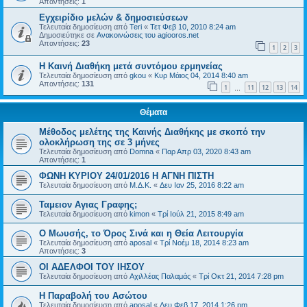
Απαντήσεις:
1
Εγχειρίδιο μελών & δημοσιεύσεων
Τελευταία δημοσίευση από
Teri
«
Τετ Φεβ 10, 2010 8:24 am
Δημοσιεύτηκε σε
Ανακοινώσεις του agiooros.net
Απαντήσεις:
23
1
2
3
Η Καινή Διαθήκη μετά συντόμου ερμηνείας
Τελευταία δημοσίευση από
gkou
«
Κυρ Μάιος 04, 2014 8:40 am
Απαντήσεις:
131
1
11
12
13
14
…
Θέματα
Μέθοδος μελέτης της Καινής Διαθήκης με σκοπό την
ολοκλήρωση της σε 3 μήνες
Τελευταία δημοσίευση από
Domna
«
Παρ Απρ 03, 2020 8:43 am
Απαντήσεις:
1
ΦΩΝΗ ΚΥΡΙΟΥ 24/01/2016 Η ΑΓΝΗ ΠΙΣΤΗ
Τελευταία δημοσίευση από
Μ.Δ.Κ.
«
Δευ Ιαν 25, 2016 8:22 am
Ταμειον Αγιας Γραφης;
Τελευταία δημοσίευση από
kimon
«
Τρί Ιούλ 21, 2015 8:49 am
Ο Μωυσής, το Όρος Σινά και η Θεία Λειτουργία
Τελευταία δημοσίευση από
aposal
«
Τρί Νοέμ 18, 2014 8:23 am
Απαντήσεις:
3
ΟΙ ΑΔΕΛΦΟΙ ΤΟΥ ΙΗΣΟΥ
Τελευταία δημοσίευση από
Αχιλλέας Παλαμάς
«
Τρί Οκτ 21, 2014 7:28 pm
Η Παραβολή του Ασώτου
Τελευταία δημοσίευση από
aposal
«
Δευ Φεβ 17, 2014 1:26 pm