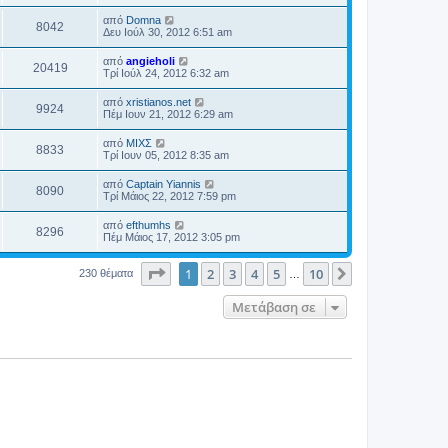
από
Domna
8042
Δευ Ιούλ 30, 2012 6:51 am
από
angieholi
20419
Τρί Ιούλ 24, 2012 6:32 am
από
xristianos.net
9924
Πέμ Ιουν 21, 2012 6:29 am
από
ΜΙΧΣ
8833
Τρί Ιουν 05, 2012 8:35 am
από
Captain Yiannis
8090
Τρί Μάιος 22, 2012 7:59 pm
από
efthumhs
8296
Πέμ Μάιος 17, 2012 3:05 pm
Σελίδα
1
από
10
1
2
3
4
5
10
Επόμενη
230 θέματα
…
Μετάβαση σε