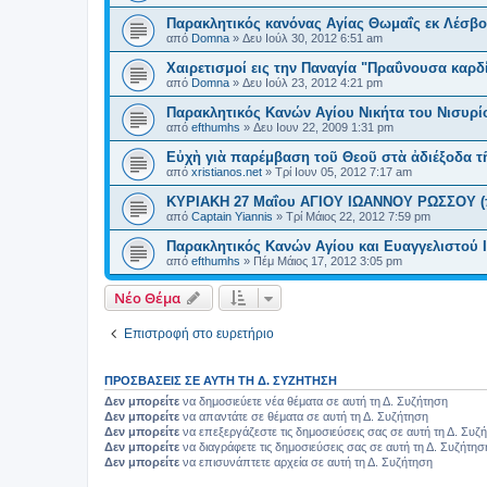
Παρακλητικός κανόνας Αγίας Θωμαΐς εκ Λέσβ
από
Domna
»
Δευ Ιούλ 30, 2012 6:51 am
Χαιρετισμοί εις την Παναγία "Πραΰνουσα καρδ
από
Domna
»
Δευ Ιούλ 23, 2012 4:21 pm
Παρακλητικός Κανών Αγίου Νικήτα του Νισυρί
από
efthumhs
»
Δευ Ιουν 22, 2009 1:31 pm
Εὐχὴ γιὰ παρέμβαση τοῦ Θεοῦ στὰ ἀδιέξοδα τ
από
xristianos.net
»
Τρί Ιουν 05, 2012 7:17 am
ΚΥΡΙΑΚΗ 27 Μαΐου ΑΓΙΟΥ ΙΩΑΝΝΟΥ ΡΩΣΣΟΥ (π
από
Captain Yiannis
»
Τρί Μάιος 22, 2012 7:59 pm
Παρακλητικός Κανών Αγίου και Ευαγγελιστού
από
efthumhs
»
Πέμ Μάιος 17, 2012 3:05 pm
Νέο Θέμα
Επιστροφή στο ευρετήριο
ΠΡΟΣΒΆΣΕΙΣ ΣΕ ΑΥΤΉ ΤΗ Δ. ΣΥΖΉΤΗΣΗ
Δεν μπορείτε
να δημοσιεύετε νέα θέματα σε αυτή τη Δ. Συζήτηση
Δεν μπορείτε
να απαντάτε σε θέματα σε αυτή τη Δ. Συζήτηση
Δεν μπορείτε
να επεξεργάζεστε τις δημοσιεύσεις σας σε αυτή τη Δ. Συζ
Δεν μπορείτε
να διαγράφετε τις δημοσιεύσεις σας σε αυτή τη Δ. Συζήτησ
Δεν μπορείτε
να επισυνάπτετε αρχεία σε αυτή τη Δ. Συζήτηση