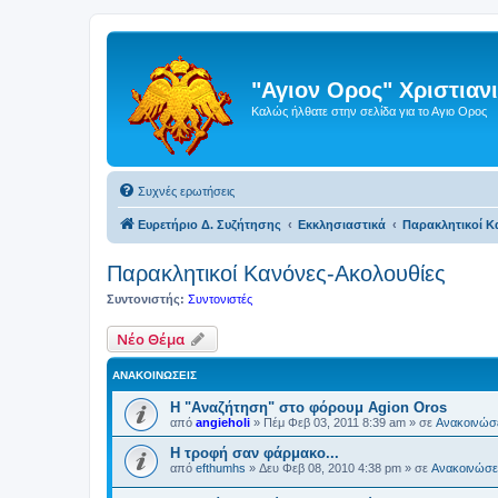
"Αγιον Ορος" Χριστια
Καλώς ήλθατε στην σελίδα για το Αγιο Ορος
Συχνές ερωτήσεις
Ευρετήριο Δ. Συζήτησης
Εκκλησιαστικά
Παρακλητικοί Κ
Παρακλητικοί Κανόνες-Ακολουθίες
Συντονιστής:
Συντονιστές
Νέο Θέμα
ΑΝΑΚΟΙΝΏΣΕΙΣ
Η "Αναζήτηση" στο φόρουμ Agion Oros
από
angieholi
»
Πέμ Φεβ 03, 2011 8:39 am
» σε
Ανακοινώσε
H τροφή σαν φάρμακο...
από
efthumhs
»
Δευ Φεβ 08, 2010 4:38 pm
» σε
Ανακοινώσει