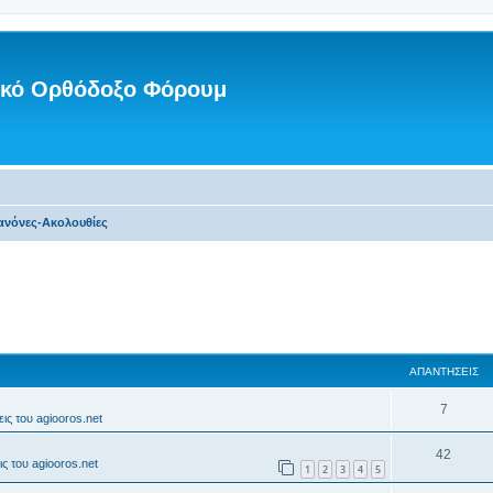
νικό Ορθόδοξο Φόρουμ
ανόνες-Ακολουθίες
ΑΠΑΝΤΉΣΕΙΣ
7
ις του agiooros.net
42
ς του agiooros.net
1
2
3
4
5