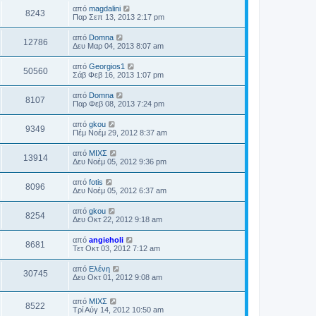
από
magdalini
8243
Παρ Σεπ 13, 2013 2:17 pm
από
Domna
12786
Δευ Μαρ 04, 2013 8:07 am
από
Georgios1
50560
Σάβ Φεβ 16, 2013 1:07 pm
από
Domna
8107
Παρ Φεβ 08, 2013 7:24 pm
από
gkou
9349
Πέμ Νοέμ 29, 2012 8:37 am
από
ΜΙΧΣ
13914
Δευ Νοέμ 05, 2012 9:36 pm
από
fotis
8096
Δευ Νοέμ 05, 2012 6:37 am
από
gkou
8254
Δευ Οκτ 22, 2012 9:18 am
από
angieholi
8681
Τετ Οκτ 03, 2012 7:12 am
από
Ελένη
30745
Δευ Οκτ 01, 2012 9:08 am
από
ΜΙΧΣ
8522
Τρί Αύγ 14, 2012 10:50 am