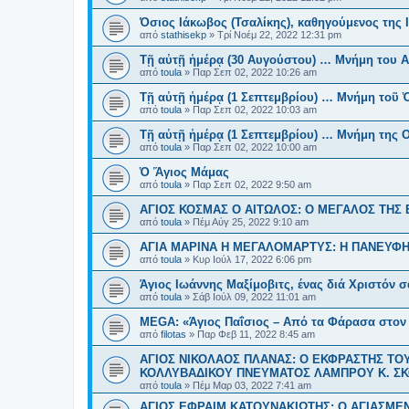
Όσιος Ιάκωβος (Τσαλίκης), καθηγούμενος της
από
stathisekp
»
Τρί Νοέμ 22, 2022 12:31 pm
Τῇ αὐτῇ ἡμέρᾳ (30 Αυγούστου) … Μνήμη του Α
από
toula
»
Παρ Σεπ 02, 2022 10:26 am
Τῇ αὐτῇ ἡμέρᾳ (1 Σεπτεμβρίου) … Μνήμη τοῦ 
από
toula
»
Παρ Σεπ 02, 2022 10:03 am
Τῇ αὐτῇ ἡμέρᾳ (1 Σεπτεμβρίου) … Μνήμη της Ο
από
toula
»
Παρ Σεπ 02, 2022 10:00 am
Ὁ Ἅγιος Μάμας
από
toula
»
Παρ Σεπ 02, 2022 9:50 am
ΑΓΙΟΣ ΚΟΣΜΑΣ Ο ΑΙΤΩΛΟΣ: Ο ΜΕΓΑΛΟΣ ΤΗΣ
από
toula
»
Πέμ Αύγ 25, 2022 9:10 am
ΑΓΙΑ ΜΑΡΙΝΑ Η ΜΕΓΑΛΟΜΑΡΤΥΣ: Η ΠΑΝΕΥΦ
από
toula
»
Κυρ Ιούλ 17, 2022 6:06 pm
Άγιος Ιωάννης Μαξίμοβιτς, ένας διά Χριστόν 
από
toula
»
Σάβ Ιούλ 09, 2022 11:01 am
MEGA: «Άγιος Παΐσιος – Από τα Φάρασα στον
από
filotas
»
Παρ Φεβ 11, 2022 8:45 am
ΑΓΙΟΣ ΝΙΚΟΛΑΟΣ ΠΛΑΝΑΣ: Ο ΕΚΦΡΑΣΤΗΣ Τ
ΚΟΛΛΥΒΑΔΙΚΟΥ ΠΝΕΥΜΑΤΟΣ ΛΑΜΠΡΟΥ Κ. Σ
από
toula
»
Πέμ Μαρ 03, 2022 7:41 am
ΑΓΙΟΣ ΕΦΡΑΙΜ ΚΑΤΟΥΝΑΚΙΩΤΗΣ: Ο ΑΓΙΑΣΜ