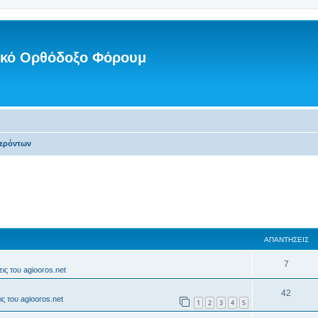
νικό Ορθόδοξο Φόρουμ
Γερόντων
ΑΠΑΝΤΉΣΕΙΣ
7
ις του agiooros.net
42
ς του agiooros.net
1
2
3
4
5