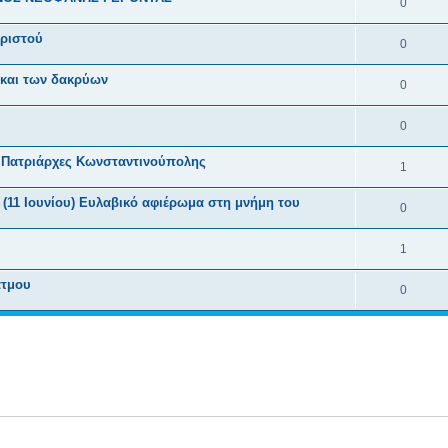
0
Χριστού
0
 και των δακρύων
0
0
ς, Πατριάρχες Κωνσταντινούπολης
1
 (11 Ιουνίου) Ευλαβικό αφιέρωμα στη μνήμη του
0
1
άτμου
0