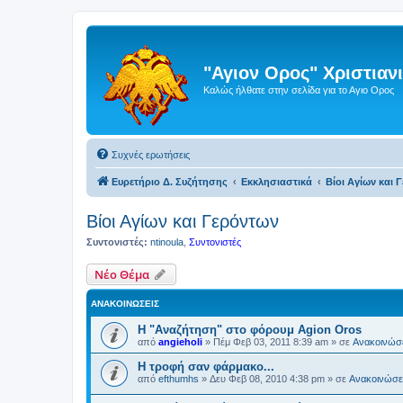
"Αγιον Ορος" Χριστια
Καλώς ήλθατε στην σελίδα για το Αγιο Ορος
Συχνές ερωτήσεις
Ευρετήριο Δ. Συζήτησης
Εκκλησιαστικά
Βίοι Αγίων και 
Βίοι Αγίων και Γερόντων
Συντονιστές:
ntinoula
,
Συντονιστές
Νέο Θέμα
ΑΝΑΚΟΙΝΏΣΕΙΣ
Η "Αναζήτηση" στο φόρουμ Agion Oros
από
angieholi
»
Πέμ Φεβ 03, 2011 8:39 am
» σε
Ανακοινώσε
H τροφή σαν φάρμακο...
από
efthumhs
»
Δευ Φεβ 08, 2010 4:38 pm
» σε
Ανακοινώσει