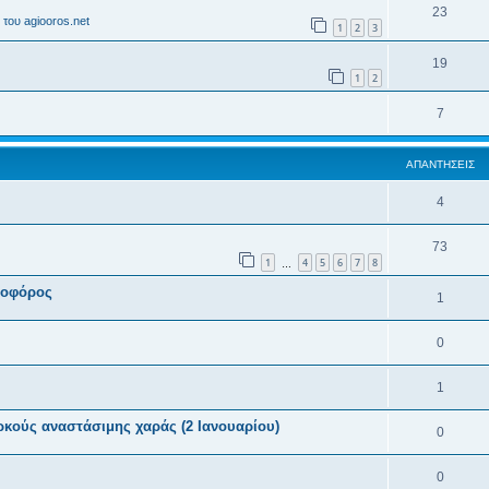
23
του agiooros.net
1
2
3
19
1
2
7
ΑΠΑΝΤΉΣΕΙΣ
4
73
1
4
5
6
7
8
…
ιοφόρος
1
0
1
ρκούς αναστάσιμης χαράς (2 Ιανουαρίου)
0
0