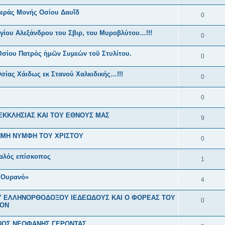
 Ιεράς Μονής Οσίου Δαυΐδ
0
γίου Αλεξάνδρου του Σβιρ, του Μυροβλύτου…!!!
0
Ὁσίου Πατρὸς ἡμῶν Συμεὼν τοῦ Στυλίτου.
0
σίας Χάιδως εκ Στανού Χαλκιδικής…!!!
0
0
 ΕΚΚΛΗΣΙΑΣ ΚΑΙ ΤΟΥ ΕΘΝΟΥΣ ΜΑΣ
9
ΗΜΗ ΝΥΜΦΗ ΤΟΥ ΧΡΙΣΤΟΥ
0
σαλός επίσκοπος
1
 Ουρανό»
4
ΟΥ ΕΛΛΗΝΟΡΘΟΔΟΞΟΥ ΙΕΔΕΩΔΟΥΣ ΚΑΙ Ο ΦΟΡΕΑΣ ΤΟΥ
0
ΚΟΝ
ΕΝΟΣ ΝΕΟΦΑΝΗΣ ΓΕΡΟΝΤΑΣ