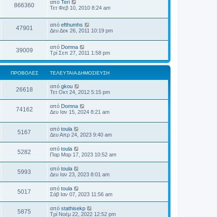
από
Teri
866360
Τετ Φεβ 10, 2010 8:24 am
από
efthumhs
47901
Δευ Δεκ 26, 2011 10:19 pm
από
Domna
39009
Τρί Σεπ 27, 2011 1:58 pm
ΠΡΟΒΟΛΈΣ
ΤΕΛΕΥΤΑΊΑ ΔΗΜΟΣΊΕΥΣΗ
από
gkou
26618
Τετ Οκτ 24, 2012 5:15 pm
από
Domna
74162
Δευ Ιαν 15, 2024 8:21 am
από
toula
5167
Δευ Απρ 24, 2023 9:40 am
από
toula
5282
Παρ Μαρ 17, 2023 10:52 am
από
toula
5993
Δευ Ιαν 23, 2023 8:01 am
από
toula
5017
Σάβ Ιαν 07, 2023 11:56 am
από
stathisekp
5875
Τρί Νοέμ 22, 2022 12:52 pm