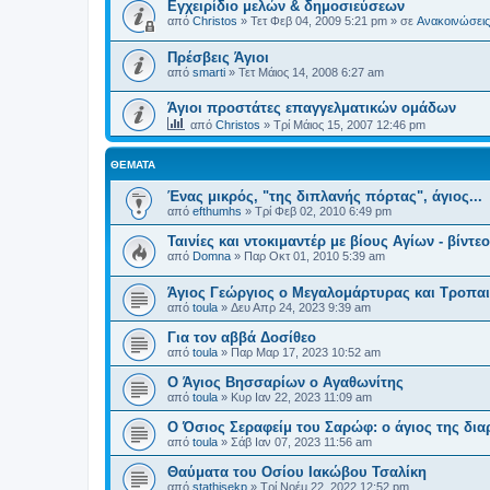
Εγχειρίδιο μελών & δημοσιεύσεων
από
Christos
»
Τετ Φεβ 04, 2009 5:21 pm
» σε
Ανακοινώσεις 
Πρέσβεις Άγιοι
από
smarti
»
Τετ Μάιος 14, 2008 6:27 am
Άγιοι προστάτες επαγγελματικών ομάδων
από
Christos
»
Τρί Μάιος 15, 2007 12:46 pm
ΘΈΜΑΤΑ
Ένας μικρός, "της διπλανής πόρτας", άγιος...
από
efthumhs
»
Τρί Φεβ 02, 2010 6:49 pm
Ταινίες και ντοκιμαντέρ με βίους Αγίων - βίντεο
από
Domna
»
Παρ Οκτ 01, 2010 5:39 am
Άγιος Γεώργιος ο Μεγαλομάρτυρας και Τροπα
από
toula
»
Δευ Απρ 24, 2023 9:39 am
Για τον αββά Δοσίθεο
από
toula
»
Παρ Μαρ 17, 2023 10:52 am
Ο Άγιος Βησσαρίων ο Αγαθωνίτης
από
toula
»
Κυρ Ιαν 22, 2023 11:09 am
Ο Όσιος Σεραφείμ του Σαρώφ: ο άγιος της δια
από
toula
»
Σάβ Ιαν 07, 2023 11:56 am
Θαύματα του Οσίου Ιακώβου Τσαλίκη
από
stathisekp
»
Τρί Νοέμ 22, 2022 12:52 pm