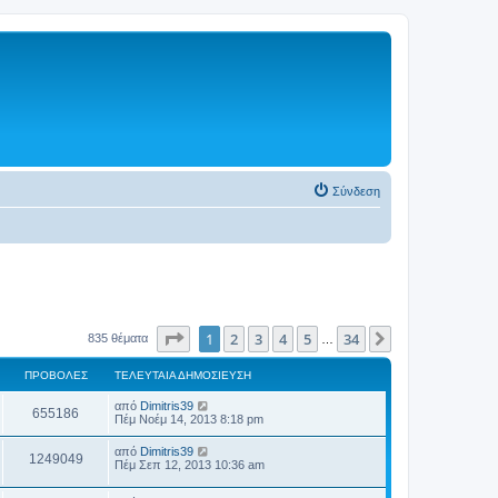
Σύνδεση
Σελίδα
1
από
34
1
2
3
4
5
34
Επόμενη
835 θέματα
…
ΠΡΟΒΟΛΈΣ
ΤΕΛΕΥΤΑΊΑ ΔΗΜΟΣΊΕΥΣΗ
από
Dimitris39
655186
Πέμ Νοέμ 14, 2013 8:18 pm
από
Dimitris39
1249049
Πέμ Σεπ 12, 2013 10:36 am