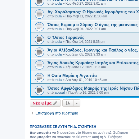
από
toula
»
Κυρ Φεβ 27, 2022 9:01 am
Αγ. Χαράλαμπος: Ο Ηρωικός Ιερομάρτυς του 
από
toula
»
Παρ Φεβ 11, 2022 11:03 am
Όσιος Εφραίμ ο Σύρος: Ο άγιος της μετάνοιας
από
toula
»
Παρ Φεβ 04, 2022 9:01 am
O 'Oσιος Γερμανός
από
toula
»
Πέμ Οκτ 14, 2021 8:36 pm
Άγιοι Αλέξανδρος, Ιωάννης και Παύλος ο νέο
από
toula
»
Κυρ Σεπ 05, 2021 9:33 am
Άγιος Λουκάς Κριμαίας: Ιατρός και Επίσκοπος
από
toula
»
Σάβ Ιουν 12, 2021 9:53 am
Η Οσία Μαρία η Αιγυπτία
από
toula
»
Δευ Απρ 01, 2019 10:45 am
Όσιος Αμφιλόχιος Μακρής της Ιεράς Νήσου Π
από
aposal
»
Παρ Απρ 16, 2021 8:00 pm
Νέο Θέμα
Επιστροφή στο ευρετήριο
ΠΡΟΣΒΆΣΕΙΣ ΣΕ ΑΥΤΉ ΤΗ Δ. ΣΥΖΉΤΗΣΗ
Δεν μπορείτε
να δημοσιεύετε νέα θέματα σε αυτή τη Δ. Συζήτηση
Δεν μπορείτε
να απαντάτε σε θέματα σε αυτή τη Δ. Συζήτηση