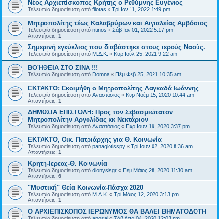
Νέος Αρχιεπίσκοπος Κρήτης ο Ρεθύμνης Ευγένιος
Τελευταία δημοσίευση από
filotas
«
Τρί Ιαν 11, 2022 1:49 pm
Μητροπολίτης τέως Καλαβρύρων και Αιγιαλείας Αμβόσιος
Τελευταία δημοσίευση από
ntinos
«
Σάβ Ιαν 01, 2022 5:17 pm
Απαντήσεις:
1
Σημερινή εγκύκλιος που διαβάστηκε στους ιερούς Ναούς.
Τελευταία δημοσίευση από
Μ.Δ.Κ.
«
Κυρ Ιούλ 25, 2021 9:22 am
ΒΟΉΘΕΙΑ ΣΤΟ ΣΙΝΑ !!!
Τελευταία δημοσίευση από
Domna
«
Πέμ Φεβ 25, 2021 10:35 am
ΕΚΤΑΚΤΟ: Εκοιμήθη ο Μητροπολίτης Λαγκαδά Ιωάννης
Τελευταία δημοσίευση από
Αναστάσιος
«
Κυρ Νοέμ 15, 2020 10:44 am
Απαντήσεις:
1
ΔΗΜΟΣΙΑ ΕΠΙΣΤΟΛΗ: Προς τον Σεβασμιώτατον
Μητροπολίτην Αργολίδας κκ Νεκτάριον
Τελευταία δημοσίευση από
Αναστάσιος
«
Παρ Ιουν 19, 2020 3:37 pm
ΕΚΤΑΚΤΟ, Οικ. Πατριάρχης για Θ. Κοινωνία
Τελευταία δημοσίευση από
panagiotisspy
«
Τρί Ιουν 02, 2020 8:36 am
Απαντήσεις:
1
Κρητη-Ιερεας-Θ. Κοινωνία
Τελευταία δημοσίευση από
dionysisgr
«
Πέμ Μάιος 28, 2020 11:30 am
Απαντήσεις:
6
"Μυστική" Θεία Κοινωνία-Πάσχα 2020
Τελευταία δημοσίευση από
Μ.Δ.Κ.
«
Τρί Μάιος 12, 2020 3:13 pm
Απαντήσεις:
1
Ο ΑΡΧΙΕΠΙΣΚΟΠΟΣ ΙΕΡΩΝΥΜΟΣ ΘΑ ΒΑΛΕΙ ΒΗΜΑΤΟΔΟΤΗ
Τελευταία δημοσίευση από
aposal
«
Σάβ Απρ 04, 2020 12:03 pm