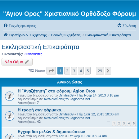
"Αγιον Ορος" Χριστιανικό Ορθόδοξο Φόρουμ
Συχνές ερωτήσεις
Σύνδεση
Ευρετήριο Δ. Συζήτησης
Γενικές Συζητήσεις
Εκκλησιαστική Επικαιρότητα
Εκκλησιαστική Επικαιρότητα
Συντονιστής:
Συντονιστές
Νέο Θέμα
Σελίδα
1
από
29
1
2
3
4
5
29
Επόμενη
702 θέματα
…
Ανακοινώσεις
Η "Αναζήτηση" στο φόρουμ Agion Oros
Τελευταία δημοσίευση από
Dimitris39
«
Πέμ Νοέμ 14, 2013 8:18 pm
Δημοσιεύτηκε σε
Ανακοινώσεις του agiooros.net
Απαντήσεις:
7
H τροφή σαν φάρμακο...
Τελευταία δημοσίευση από
Dimitris39
«
Πέμ Σεπ 12, 2013 10:36 am
Δημοσιεύτηκε σε
Ανακοινώσεις του agiooros.net
Απαντήσεις:
42
1
2
3
4
5
Εγχειρίδιο μελών & δημοσιεύσεων
Τελευταία δημοσίευση από
Teri
«
Τετ Φεβ 10, 2010 8:24 am