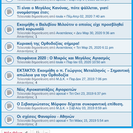
Τί είναι ο Μεγάλος Κανόνας, πότε ψάλλεται, γιατί
ονομάστηκε έτσι;
Τελευταία δημοσίευση από
toula
«
Πέμ Απρ 02, 2020 7:40 am
Εκοιμήθη ο Βαλεβίου Μιλούτιν ο οποίος είχε προσβληθεί
από κορωνοϊό
Τελευταία δημοσίευση από
Αναστάσιος
«
Δευ Μαρ 30, 2020 9:36 am
Απαντήσεις:
1
Κυριακή της Ορθοδοξίας σήμερα!
Τελευταία δημοσίευση από
Αναστάσιος
«
Τετ Μαρ 25, 2020 6:11 pm
Απαντήσεις:
2
Θεοφάνεια 2020 : Ο Μικρός και Μεγάλος Αγιασμός
Τελευταία δημοσίευση από
toula
«
Παρ Ιαν 03, 2020 10:50 am
ΕΚΤΑΚΤΟ: Εκοιμήθη ο π. Γεώργιος Μεταλληνός – Σημαντική
απώλεια για την Ορθοδοξία
Τελευταία δημοσίευση από
Μ.Δ.Κ.
«
Παρ Δεκ 27, 2019 7:06 pm
Απαντήσεις:
4
Νέες Αγιοκατατάξεις Αγιορειτών
Τελευταία δημοσίευση από
aposal
«
Τετ Οκτ 23, 2019 6:37 pm
Απαντήσεις:
1
O Σεβασμιώτατος Μόρφου δέχεται συκοφαντική επίθεση.
Τελευταία δημοσίευση από
Μ.Δ.Κ.
«
Σάβ Αύγ 03, 2019 8:59 am
Οι σχέσεις Φαναρίου - Αθηνών
Τελευταία δημοσίευση από
aposal
«
Τετ Μάιος 15, 2019 5:54 am
Απαντήσεις:
2