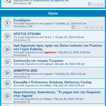
Δημοσιεύτηκε σε
Ανακοινώσεις του agiooros.net
Απαντήσεις:
23
1
2
3
Θέματα
Συναξάριον
Τελευταία δημοσίευση από
aposal
«
Τρί Μάιος 11, 2010 9:02 am
Απαντήσεις:
172
1
15
16
17
18
…
ΧΡΙΣΤΟΣ ΕΤΕΧΘΗ
Τελευταία δημοσίευση από
Μ.Δ.Κ.
«
Τετ Δεκ 25, 2024 9:08 am
Απαντήσεις:
9
Ιερά Αγρυπνία προς τιμήν του Οσίου Ιωάννου του Ρώσσου
στο Γυμνό Ευβοίας.
Τελευταία δημοσίευση από
agiooros
«
Πέμ Αύγ 01, 2024 10:58 am
Απαντήσεις:
1
Συνέντευξη του πατρός Γεωργίου
Τελευταία δημοσίευση από
aposal
«
Δευ Δεκ 26, 2022 8:36 pm
ΔΗΜΗΤΡΙΑ 2022
Τελευταία δημοσίευση από
aposal
«
Τρί Νοέμ 15, 2022 6:26 am
Απαντήσεις:
1
Εκοιμήθη ο Επίσκοπος Διοκλείας Κάλλιστος Γουέαρ
Τελευταία δημοσίευση από
filotas
«
Πέμ Αύγ 25, 2022 6:54 am
Αρχιεπίσκοπος Αναστάσιος: ''Το ρήγμα από την Ουκρανία
στην Αφρική''
Τελευταία δημοσίευση από
filotas
«
Πέμ Ιαν 20, 2022 3:56 pm
Απαντήσεις:
9