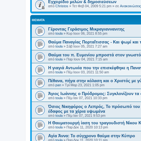
Εγχειρίδιο μελών & δημοσιεύσεων
από
Christos
»
Τετ Φεβ 04, 2009 5:21 pm
» σε
Ανακοινώσεις 
ΘΈΜΑΤΑ
Γέροντας Γεράσιμος Μικραγιαννανιτης
από
toula
»
Κυρ Ιουν 06, 2021 8:55 pm
Θαύμα Παναγίας Πορταΐτισσας - Και ψωμί και 
από
toula
»
Σάβ Ιουν 05, 2021 7:27 am
Θαύμα του π. Ευμενίου μπροστά στον γνωστό
από
toula
»
Παρ Ιουν 04, 2021 7:15 am
Η γιαγιά Αντωνία που την επισκέφθηκε η Πανα
από
toula
»
Πέμ Ιουν 03, 2021 11:50 am
Πέθανα, πήγα στην κόλαση και ο Χριστός με γ
από
pan
»
Τρί Μαρ 23, 2021 1:05 pm
Άγιος Ιωάννης ο Πρόδρομος: Συγκλονίζουν τα
από
toula
»
Πέμ Ιαν 07, 2021 10:33 pm
Όσιος Νικηφόρος ο Λεπρός, Το πρόσωπό του έ
έδαφος με τα χέρια υψωμένα
από
toula
»
Πέμ Ιαν 07, 2021 9:53 pm
Η Θαυματουργή ίαση του τραγουδιστή Νίκου 
από
toula
»
Παρ Δεκ 11, 2020 10:13 pm
Αγία Άννα: Το σύγχρονο θαύμα στην Κύπρο
από
toula
»
Παρ Δεκ 11, 2020 10:11 pm