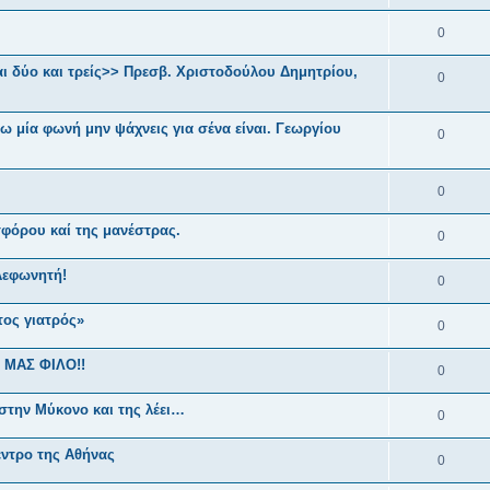
0
αι δύο και τρείς>> Πρεσβ. Χριστοδούλου Δημητρίου,
0
ω μία φωνή μην ψάχνεις για σένα είναι. Γεωργίου
0
0
φόρου καί της μανέστρας.
0
λεφωνητή!
0
ος γιατρός»
0
 ΜΑΣ ΦΙΛΟ!!
0
την Μύκονο και της λέει…
0
έντρο της Αθήνας
0