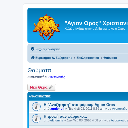
"Αγιον Ορος" Χριστια
Καλώς ήλθατε στην σελίδα για το Αγιο Ορος
Συχνές ερωτήσεις
Ευρετήριο Δ. Συζήτησης
Εκκλησιαστικά
Θαύματα
Θαύματα
Συντονιστής:
Συντονιστές
Νέο Θέμα
ΑΝΑΚΟΙΝΏΣΕΙΣ
Η "Αναζήτηση" στο φόρουμ Agion Oros
από
angieholi
»
Πέμ Φεβ 03, 2011 8:39 am
» σε
Ανακοινώσε
H τροφή σαν φάρμακο...
από
efthumhs
»
Δευ Φεβ 08, 2010 4:38 pm
» σε
Ανακοινώσει