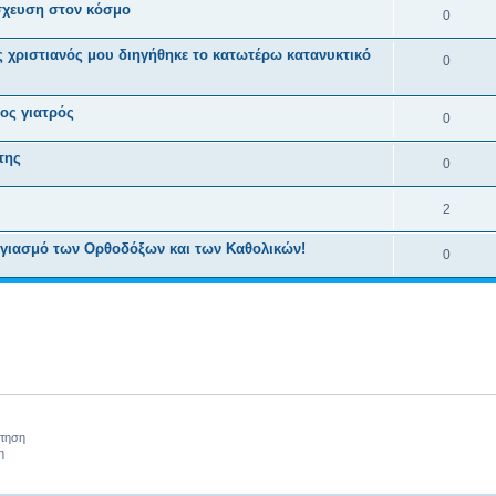
σχευση στον κόσμο
0
 χριστιανός μου διηγήθηκε το κατωτέρω κατανυ­κτικό
0
ος γιατρός
0
της
0
2
Αγιασμό των Ορθοδόξων και των Καθολικών!
0
ήτηση
η