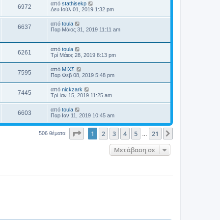
από
stathisekp
6972
Δευ Ιούλ 01, 2019 1:32 pm
από
toula
6637
Παρ Μάιος 31, 2019 11:11 am
από
toula
6261
Τρί Μάιος 28, 2019 8:13 pm
από
ΜΙΧΣ
7595
Παρ Φεβ 08, 2019 5:48 pm
από
nickzark
7445
Τρί Ιαν 15, 2019 11:25 am
από
toula
6603
Παρ Ιαν 11, 2019 10:45 am
Σελίδα
1
από
21
1
2
3
4
5
21
Επόμενη
506 θέματα
…
Μετάβαση σε