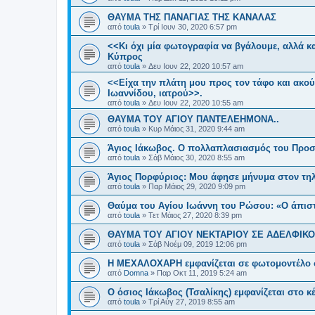
ΘΑΥΜΑ ΤΗΣ ΠΑΝΑΓΙΑΣ ΤΗΣ ΚΑΝΑΛΑΣ
από
toula
»
Τρί Ιουν 30, 2020 6:57 pm
<<Κι όχι μία φωτογραφία να βγάλουμε, αλλά κ
Κύπρος
από
toula
»
Δευ Ιουν 22, 2020 10:57 am
<<Είχα την πλάτη μου προς τον τάφο και ακού
Ιωαννίδου, ιατρού>>.
από
toula
»
Δευ Ιουν 22, 2020 10:55 am
ΘΑΥΜΑ ΤΟΥ ΑΓΙΟΥ ΠΑΝΤΕΛΕΗΜΟΝΑ..
από
toula
»
Κυρ Μάιος 31, 2020 9:44 am
Άγιος Ιάκωβος. Ο πολλαπλασιασμός του Προσ
από
toula
»
Σάβ Μάιος 30, 2020 8:55 am
Άγιος Πορφύριος: Μου άφησε μήνυμα στον τη
από
toula
»
Παρ Μάιος 29, 2020 9:09 pm
Θαύμα του Αγίου Ιωάννη του Ρώσου: «Ο άπιστ
από
toula
»
Τετ Μάιος 27, 2020 8:39 pm
ΘΑΥΜΑ ΤΟΥ ΑΓΙΟΥ ΝΕΚΤΑΡΙΟΥ ΣΕ ΑΔΕΛΦΙΚΟ
από
toula
»
Σάβ Νοέμ 09, 2019 12:06 pm
Η ΜΕΧΑΛΟΧΑΡΗ εμφανίζεται σε φωτομοντέλο σ
από
Domna
»
Παρ Οκτ 11, 2019 5:24 am
Ο όσιος Ιάκωβος (Τσαλίκης) εμφανίζεται στο κ
από
toula
»
Τρί Αύγ 27, 2019 8:55 am