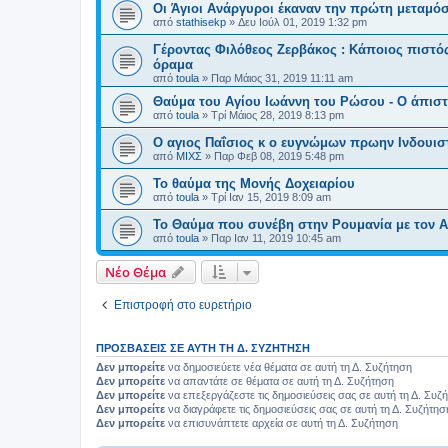
Οι Άγιοι Ανάργυροι έκαναν την πρώτη μεταμό
από
stathisekp
»
Δευ Ιούλ 01, 2019 1:32 pm
Γέροντας Φιλόθεος Ζερβάκος : Κάποιος πιστός
όραμα
από
toula
»
Παρ Μάιος 31, 2019 11:11 am
Θαύμα του Αγίου Ιωάννη του Ρώσου - Ο άπιστ
από
toula
»
Τρί Μάιος 28, 2019 8:13 pm
Ο αγιος Παΐσιος κ ο ευγνώμων πρωην Ινδουισ
από
ΜΙΧΣ
»
Παρ Φεβ 08, 2019 5:48 pm
Το θαύμα της Μονής Δοχειαρίου
από
toula
»
Τρί Ιαν 15, 2019 8:09 am
Το Θαύμα που συνέβη στην Ρουμανία με τον 
από
toula
»
Παρ Ιαν 11, 2019 10:45 am
Νέο Θέμα
Επιστροφή στο ευρετήριο
ΠΡΟΣΒΆΣΕΙΣ ΣΕ ΑΥΤΉ ΤΗ Δ. ΣΥΖΉΤΗΣΗ
Δεν μπορείτε
να δημοσιεύετε νέα θέματα σε αυτή τη Δ. Συζήτηση
Δεν μπορείτε
να απαντάτε σε θέματα σε αυτή τη Δ. Συζήτηση
Δεν μπορείτε
να επεξεργάζεστε τις δημοσιεύσεις σας σε αυτή τη Δ. Συζ
Δεν μπορείτε
να διαγράφετε τις δημοσιεύσεις σας σε αυτή τη Δ. Συζήτησ
Δεν μπορείτε
να επισυνάπτετε αρχεία σε αυτή τη Δ. Συζήτηση