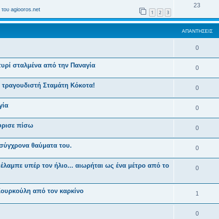
23
του agiooros.net
1
2
3
ΑΠΑΝΤΉΣΕΙΣ
0
τυρί σταλμένα από την Παναγία
0
 τραγουδιστή Σταμάτη Κόκοτα!
0
γία
0
ύρισε πίσω
0
 σύγχρονα θαύματα του.
0
λαμπε υπέρ τον ήλιο... αιωρήται ως ένα μέτρο από το
0
Κουρκούλη από τον καρκίνο
1
0