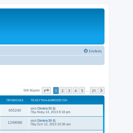
Σύνδεση
Σελίδα
1
από
21
1
2
3
4
5
21
Επόμενη
506 θέματα
…
ΠΡΟΒΟΛΈΣ
ΤΕΛΕΥΤΑΊΑ ΔΗΜΟΣΊΕΥΣΗ
από
Dimitris39
655240
Πέμ Νοέμ 14, 2013 8:18 pm
από
Dimitris39
1249086
Πέμ Σεπ 12, 2013 10:36 am