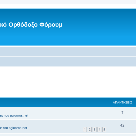
νικό Ορθόδοξο Φόρουμ
ΑΠΑΝΤΉΣΕΙΣ
7
ις του agiooros.net
42
ς του agiooros.net
1
2
3
4
5