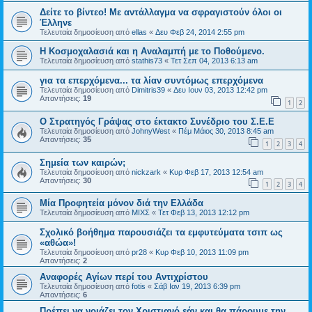
Δείτε το βίντεο! Με αντάλλαγμα να σφραγιστούν όλοι οι
Έλληνε
Τελευταία δημοσίευση από
ellas
«
Δευ Φεβ 24, 2014 2:55 pm
Η Κοσμοχαλασιά και η Αναλαμπή με το Ποθούμενο.
Τελευταία δημοσίευση από
stathis73
«
Τετ Σεπ 04, 2013 6:13 am
για τα επερχόμενα... τα λίαν συντόμως επερχόμενα
Τελευταία δημοσίευση από
Dimitris39
«
Δευ Ιουν 03, 2013 12:42 pm
Απαντήσεις:
19
1
2
Ο Στρατηγός Γράψας στο έκτακτο Συνέδριο του Σ.Ε.Ε
Τελευταία δημοσίευση από
JohnyWest
«
Πέμ Μάιος 30, 2013 8:45 am
Απαντήσεις:
35
1
2
3
4
Σημεία των καιρών;
Τελευταία δημοσίευση από
nickzark
«
Κυρ Φεβ 17, 2013 12:54 am
Απαντήσεις:
30
1
2
3
4
Μία Προφητεία μόνον διά την Ελλάδα
Τελευταία δημοσίευση από
ΜΙΧΣ
«
Τετ Φεβ 13, 2013 12:12 pm
Σχολικό βοήθημα παρουσιάζει τα εμφυτεύματα τσιπ ως
«αθώα»!
Τελευταία δημοσίευση από
pr28
«
Κυρ Φεβ 10, 2013 11:09 pm
Απαντήσεις:
2
Αναφορές Αγίων περί του Αντιχρίστου
Τελευταία δημοσίευση από
fotis
«
Σάβ Ιαν 19, 2013 6:39 pm
Απαντήσεις:
6
Πρέπει να νοιάζει τον Χριστιανό εάν και θα πάρουμε την