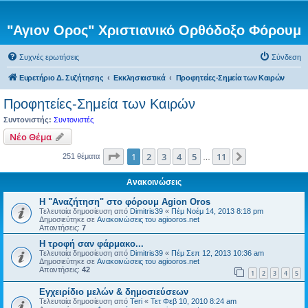
"Αγιον Ορος" Χριστιανικό Ορθόδοξο Φόρουμ
Συχνές ερωτήσεις
Σύνδεση
Ευρετήριο Δ. Συζήτησης
Εκκλησιαστικά
Προφητείες-Σημεία των Καιρών
Προφητείες-Σημεία των Καιρών
Συντονιστής:
Συντονιστές
Νέο Θέμα
Σελίδα
1
από
11
1
2
3
4
5
11
Επόμενη
251 θέματα
…
Ανακοινώσεις
Η "Αναζήτηση" στο φόρουμ Agion Oros
Τελευταία δημοσίευση από
Dimitris39
«
Πέμ Νοέμ 14, 2013 8:18 pm
Δημοσιεύτηκε σε
Ανακοινώσεις του agiooros.net
Απαντήσεις:
7
H τροφή σαν φάρμακο...
Τελευταία δημοσίευση από
Dimitris39
«
Πέμ Σεπ 12, 2013 10:36 am
Δημοσιεύτηκε σε
Ανακοινώσεις του agiooros.net
Απαντήσεις:
42
1
2
3
4
5
Εγχειρίδιο μελών & δημοσιεύσεων
Τελευταία δημοσίευση από
Teri
«
Τετ Φεβ 10, 2010 8:24 am