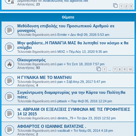
Δημοσιεύτηκε σε
Ανακοινώσεις του agiooros.net
Απαντήσεις:
23
1
2
3
Θέματα
Μεθόδευση επιβολής του Προσωπικού Αριθμού σε
μοναχούς
Τελευταία δημοσίευση από
Ermite
«
Δευ Φεβ 09, 2026 5:53 am
Μην φοβάστε..Η ΠΑΝΑΓΙΑ ΜΑΣ θα λυπηθεί τον κόσμο κ θα
επέμβει
Τελευταία δημοσίευση από
ΜΙΧΣ
«
Πέμ Αύγ 13, 2020 9:35 am
Οἰκουμενισμὸς
Τελευταία δημοσίευση από
pan
«
Τετ Σεπ 18, 2019 7:57 pm
Απαντήσεις:
93
1
7
8
9
10
…
Η ΓΥΝΑΙΚΑ ΜΕ ΤΟ ΜΑΝΤΗΛΙ
Τελευταία δημοσίευση από
pan
«
Σάβ Απρ 29, 2017 5:47 pm
Απαντήσεις:
4
Συγκέντρωση διαμαρτυρίας για την Κάρτα του Πολίτη:θα
πάτε;
Τελευταία δημοσίευση από
pittask
«
Παρ Φεβ 05, 2016 12:24 pm
π. ΑΒΡΑΑΜ ΟΙ ΕΞΕΛΙΞΕΙΣ ΣΥΜΦΩΝΑ ΜΕ ΤΙΣ ΠΡΟΦΗΤΕΙΕΣ
14 12 2015
Τελευταία δημοσίευση από
dimitris_79
«
Τετ Δεκ 23, 2015 12:52 pm
ΑΦΘΑΡΤΟΣ Ο ΙΩΑΝΝΗΣ ΒΑΤΑΤΖΗΣ .
Τελευταία δημοσίευση από
vasilisalt
«
Τετ Νοέμ 05, 2014 4:18 pm
Απαντήσεις:
2