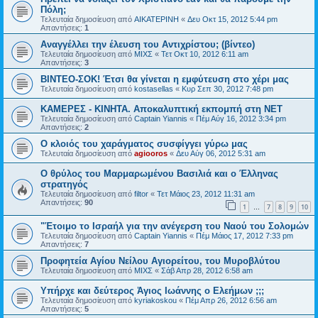
Πόλη;
Τελευταία δημοσίευση από
ΑΙΚΑΤΕΡΙΝΗ
«
Δευ Οκτ 15, 2012 5:44 pm
Απαντήσεις:
1
Αναγγέλλει την έλευση του Αντιχρίστου; (βίντεο)
Τελευταία δημοσίευση από
ΜΙΧΣ
«
Τετ Οκτ 10, 2012 6:11 am
Απαντήσεις:
3
ΒΙΝΤΕΟ-ΣΟΚ! Έτσι θα γίνεται η εμφύτευση στο χέρι μας
Τελευταία δημοσίευση από
kostasellas
«
Κυρ Σεπ 30, 2012 7:48 pm
ΚΑΜΕΡΕΣ - ΚΙΝΗΤΑ. Αποκαλυπτική εκπομπή στη ΝΕΤ
Τελευταία δημοσίευση από
Captain Yiannis
«
Πέμ Αύγ 16, 2012 3:34 pm
Απαντήσεις:
2
Ο κλοιός του χαράγματος συσφίγγει γύρω μας
Τελευταία δημοσίευση από
agiooros
«
Δευ Αύγ 06, 2012 5:31 am
O θρύλος του Μαρμαρωμένου Βασιλιά και ο Έλληνας
στρατηγός
Τελευταία δημοσίευση από
filtor
«
Τετ Μάιος 23, 2012 11:31 am
Απαντήσεις:
90
1
7
8
9
10
…
"Έτοιμο το Ισραήλ για την ανέγερση του Ναού του Σολομών
Τελευταία δημοσίευση από
Captain Yiannis
«
Πέμ Μάιος 17, 2012 7:33 pm
Απαντήσεις:
7
Προφητεία Αγίου Νείλου Αγιορείτου, του Μυροβλύτου
Τελευταία δημοσίευση από
ΜΙΧΣ
«
Σάβ Απρ 28, 2012 6:58 am
Υπήρχε και δεύτερος Ἀγιος Ιωάννης ο Ελεήμων ;;;
Τελευταία δημοσίευση από
kyriakoskou
«
Πέμ Απρ 26, 2012 6:56 am
Απαντήσεις:
5