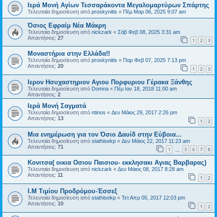
Ιερά Μονή Αγίων Τεσσαράκοντα Μεγαλομαρτύρων Σπάρτης
Τελευταία δημοσίευση από
proskynitis
«
Πέμ Μαρ 06, 2025 9:07 am
Όσιος Εφραίμ Νέα Μάκρη
Τελευταία δημοσίευση από
nickzark
«
Σάβ Φεβ 08, 2025 3:31 am
Απαντήσεις:
27
1
2
3
Μοναστήρια στην Ελλάδα!!
Τελευταία δημοσίευση από
proskynitis
«
Παρ Φεβ 07, 2025 7:13 pm
Απαντήσεις:
20
1
2
3
Ιερον Ησυχαστηριον Αγιου Πορφυριου Γέρακα Ξάνθης
Τελευταία δημοσίευση από
Domna
«
Πέμ Ιαν 18, 2018 11:00 am
Απαντήσεις:
2
Ιερά Μονή Σαγματά
Τελευταία δημοσίευση από
ntinos
«
Δευ Μάιος 29, 2017 2:26 pm
Απαντήσεις:
13
1
2
Μια ενημέρωση για τον Όσιο Δαυίδ στην Εύβοια...
Τελευταία δημοσίευση από
stathisekp
«
Δευ Μάιος 22, 2017 11:23 am
Απαντήσεις:
71
1
5
6
7
8
…
Κονιτσα( οικια Οσιου Παισιου- εκκλησακι Αγιας Βαρβαρας)
Τελευταία δημοσίευση από
nickzark
«
Δευ Μάιος 08, 2017 8:28 am
Απαντήσεις:
11
1
2
Ι.Μ Τιμίου Προδρόμου-Έσσεξ
Τελευταία δημοσίευση από
stathisekp
«
Τετ Απρ 05, 2017 12:03 pm
Απαντήσεις:
10
1
2