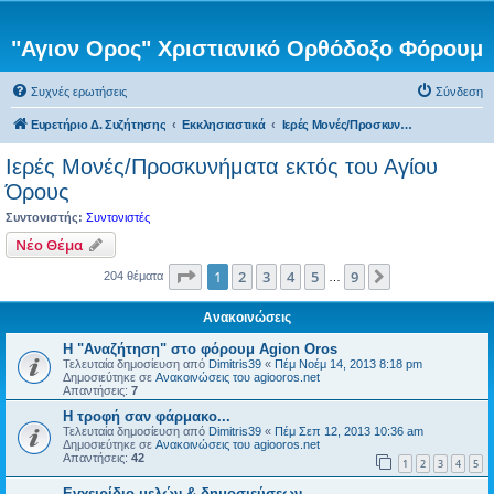
"Αγιον Ορος" Χριστιανικό Ορθόδοξο Φόρουμ
Συχνές ερωτήσεις
Σύνδεση
Ευρετήριο Δ. Συζήτησης
Εκκλησιαστικά
Ιερές Μονές/Προσκυνήματα εκτός του Αγίου Όρους
Ιερές Μονές/Προσκυνήματα εκτός του Αγίου
Όρους
Συντονιστής:
Συντονιστές
Νέο Θέμα
Σελίδα
1
από
9
1
2
3
4
5
9
Επόμενη
204 θέματα
…
Ανακοινώσεις
Η "Αναζήτηση" στο φόρουμ Agion Oros
Τελευταία δημοσίευση από
Dimitris39
«
Πέμ Νοέμ 14, 2013 8:18 pm
Δημοσιεύτηκε σε
Ανακοινώσεις του agiooros.net
Απαντήσεις:
7
H τροφή σαν φάρμακο...
Τελευταία δημοσίευση από
Dimitris39
«
Πέμ Σεπ 12, 2013 10:36 am
Δημοσιεύτηκε σε
Ανακοινώσεις του agiooros.net
Απαντήσεις:
42
1
2
3
4
5
Εγχειρίδιο μελών & δημοσιεύσεων