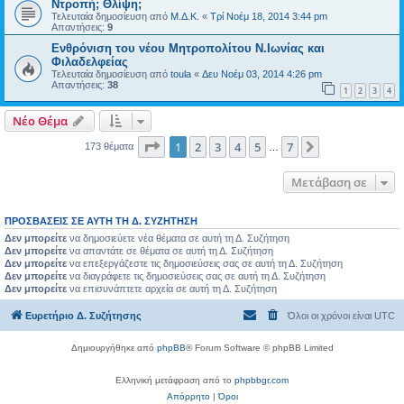
Ντροπή; Θλίψη;
Τελευταία δημοσίευση από
Μ.Δ.Κ.
«
Τρί Νοέμ 18, 2014 3:44 pm
Απαντήσεις:
9
Ενθρόνιση του νέου Μητροπολίτου Ν.Ιωνίας και
Φιλαδελφείας
Τελευταία δημοσίευση από
toula
«
Δευ Νοέμ 03, 2014 4:26 pm
Απαντήσεις:
38
1
2
3
4
Νέο Θέμα
Σελίδα
1
από
7
1
2
3
4
5
7
Επόμενη
173 θέματα
…
Μετάβαση σε
ΠΡΟΣΒΆΣΕΙΣ ΣΕ ΑΥΤΉ ΤΗ Δ. ΣΥΖΉΤΗΣΗ
Δεν μπορείτε
να δημοσιεύετε νέα θέματα σε αυτή τη Δ. Συζήτηση
Δεν μπορείτε
να απαντάτε σε θέματα σε αυτή τη Δ. Συζήτηση
Δεν μπορείτε
να επεξεργάζεστε τις δημοσιεύσεις σας σε αυτή τη Δ. Συζήτηση
Δεν μπορείτε
να διαγράφετε τις δημοσιεύσεις σας σε αυτή τη Δ. Συζήτηση
Δεν μπορείτε
να επισυνάπτετε αρχεία σε αυτή τη Δ. Συζήτηση
Ευρετήριο Δ. Συζήτησης
Όλοι οι χρόνοι είναι
UTC
Δημιουργήθηκε από
phpBB
® Forum Software © phpBB Limited
Ελληνική μετάφραση από το
phpbbgr.com
Απόρρητο
|
Όροι