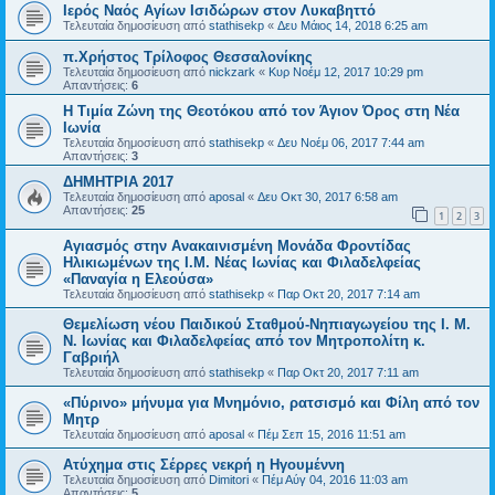
Ιερός Ναός Αγίων Ισιδώρων στον Λυκαβηττό
Τελευταία δημοσίευση από
stathisekp
«
Δευ Μάιος 14, 2018 6:25 am
π.Χρήστος Τρίλοφος Θεσσαλονίκης
Τελευταία δημοσίευση από
nickzark
«
Κυρ Νοέμ 12, 2017 10:29 pm
Απαντήσεις:
6
Η Τιμία Ζώνη της Θεοτόκου από τον Άγιον Όρος στη Νέα
Ιωνία
Τελευταία δημοσίευση από
stathisekp
«
Δευ Νοέμ 06, 2017 7:44 am
Απαντήσεις:
3
ΔΗΜΗΤΡΙΑ 2017
Τελευταία δημοσίευση από
aposal
«
Δευ Οκτ 30, 2017 6:58 am
Απαντήσεις:
25
1
2
3
Αγιασμός στην Ανακαινισμένη Μονάδα Φροντίδας
Ηλικιωμένων της Ι.Μ. Νέας Ιωνίας και Φιλαδελφείας
«Παναγία η Ελεούσα»
Τελευταία δημοσίευση από
stathisekp
«
Παρ Οκτ 20, 2017 7:14 am
Θεμελίωση νέου Παιδικού Σταθμού-Νηπιαγωγείου της Ι. Μ.
Ν. Ιωνίας και Φιλαδελφείας από τον Μητροπολίτη κ.
Γαβριήλ
Τελευταία δημοσίευση από
stathisekp
«
Παρ Οκτ 20, 2017 7:11 am
«Πύρινο» μήνυμα για Μνημόνιο, ρατσισμό και Φίλη από τον
Μητρ
Τελευταία δημοσίευση από
aposal
«
Πέμ Σεπ 15, 2016 11:51 am
Ατύχημα στις Σέρρες νεκρή η Ηγουμέννη
Τελευταία δημοσίευση από
Dimitori
«
Πέμ Αύγ 04, 2016 11:03 am
Απαντήσεις:
5