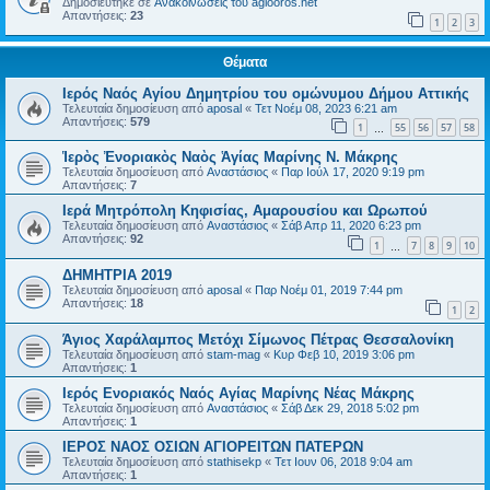
Δημοσιεύτηκε σε
Ανακοινώσεις του agiooros.net
Απαντήσεις:
23
1
2
3
Θέματα
Ιερός Ναός Αγίου Δημητρίου του ομώνυμου Δήμου Αττικής
Τελευταία δημοσίευση από
aposal
«
Τετ Νοέμ 08, 2023 6:21 am
Απαντήσεις:
579
1
55
56
57
58
…
Ἱερὸς Ἐνοριακὸς Ναὸς Ἁγίας Μαρίνης Ν. Μάκρης
Τελευταία δημοσίευση από
Αναστάσιος
«
Παρ Ιούλ 17, 2020 9:19 pm
Απαντήσεις:
7
Ιερά Μητρόπολη Κηφισίας, Αμαρουσίου και Ωρωπού
Τελευταία δημοσίευση από
Αναστάσιος
«
Σάβ Απρ 11, 2020 6:23 pm
Απαντήσεις:
92
1
7
8
9
10
…
ΔΗΜΗΤΡΙΑ 2019
Τελευταία δημοσίευση από
aposal
«
Παρ Νοέμ 01, 2019 7:44 pm
Απαντήσεις:
18
1
2
Άγιος Χαράλαμπος Μετόχι Σίμωνος Πέτρας Θεσσαλονίκη
Τελευταία δημοσίευση από
stam-mag
«
Κυρ Φεβ 10, 2019 3:06 pm
Απαντήσεις:
1
Ιερός Ενοριακός Ναός Αγίας Μαρίνης Νέας Μάκρης
Τελευταία δημοσίευση από
Αναστάσιος
«
Σάβ Δεκ 29, 2018 5:02 pm
Απαντήσεις:
1
ΙΕΡΟΣ ΝΑΟΣ ΟΣΙΩΝ ΑΓΙΟΡΕΙΤΩΝ ΠΑΤΕΡΩΝ
Τελευταία δημοσίευση από
stathisekp
«
Τετ Ιουν 06, 2018 9:04 am
Απαντήσεις:
1