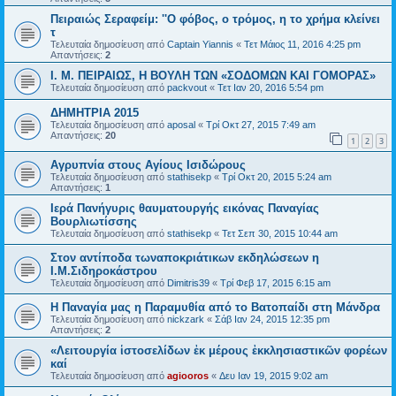
Πειραιώς Σεραφείμ: ''Ο φόβος, ο τρόμος, η το χρήμα κλείνει
τ
Τελευταία δημοσίευση από
Captain Yiannis
«
Τετ Μάιος 11, 2016 4:25 pm
Απαντήσεις:
2
Ι. Μ. ΠΕΙΡΑΙΩΣ, Η ΒΟΥΛΗ ΤΩΝ «ΣΟΔΟΜΩΝ ΚΑΙ ΓΟΜΟΡΑΣ»
Τελευταία δημοσίευση από
packvout
«
Τετ Ιαν 20, 2016 5:54 pm
ΔΗΜΗΤΡΙΑ 2015
Τελευταία δημοσίευση από
aposal
«
Τρί Οκτ 27, 2015 7:49 am
Απαντήσεις:
20
1
2
3
Αγρυπνία στους Αγίους Ισιδώρους
Τελευταία δημοσίευση από
stathisekp
«
Τρί Οκτ 20, 2015 5:24 am
Απαντήσεις:
1
Ιερά Πανήγυρις θαυματουργής εικόνας Παναγίας
Βουρλιωτίσσης
Τελευταία δημοσίευση από
stathisekp
«
Τετ Σεπ 30, 2015 10:44 am
Στον αντίποδα τωναποκριάτικων εκδηλώσεων η
Ι.Μ.Σιδηροκάστρου
Τελευταία δημοσίευση από
Dimitris39
«
Τρί Φεβ 17, 2015 6:15 am
Η Παναγία μας η Παραμυθία από το Βατοπαίδι στη Μάνδρα
Τελευταία δημοσίευση από
nickzark
«
Σάβ Ιαν 24, 2015 12:35 pm
Απαντήσεις:
2
«Λειτουργία ἱστοσελίδων ἐκ μέρους ἐκκλησιαστικῶν φορέων
καί
Τελευταία δημοσίευση από
agiooros
«
Δευ Ιαν 19, 2015 9:02 am