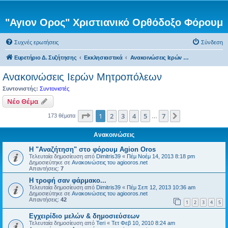
"Αγιον Ορος" Χριστιανικό Ορθόδοξο Φόρουμ
Συχνές ερωτήσεις
Σύνδεση
Ευρετήριο Δ. Συζήτησης
Εκκλησιαστικά
Ανακοινώσεις Ιερών Μητροπόλεων
Ανακοινώσεις Ιερών Μητροπόλεων
Συντονιστής:
Συντονιστές
Νέο Θέμα
Σελίδα
1
από
7
1
2
3
4
5
7
Επόμενη
173 θέματα
…
Ανακοινώσεις
Η "Αναζήτηση" στο φόρουμ Agion Oros
Τελευταία δημοσίευση από
Dimitris39
«
Πέμ Νοέμ 14, 2013 8:18 pm
Δημοσιεύτηκε σε
Ανακοινώσεις του agiooros.net
Απαντήσεις:
7
H τροφή σαν φάρμακο...
Τελευταία δημοσίευση από
Dimitris39
«
Πέμ Σεπ 12, 2013 10:36 am
Δημοσιεύτηκε σε
Ανακοινώσεις του agiooros.net
Απαντήσεις:
42
1
2
3
4
5
Εγχειρίδιο μελών & δημοσιεύσεων
Τελευταία δημοσίευση από
Teri
«
Τετ Φεβ 10, 2010 8:24 am