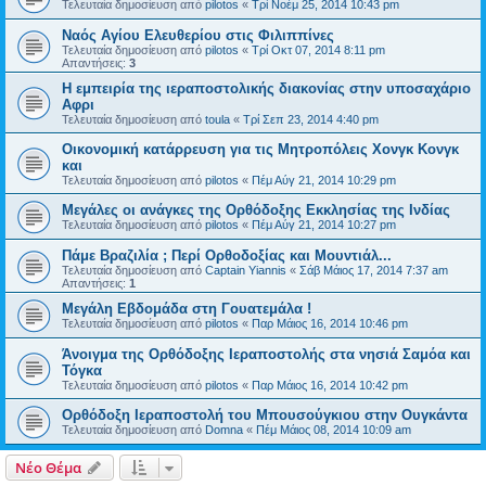
Τελευταία δημοσίευση από
pilotos
«
Τρί Νοέμ 25, 2014 10:43 pm
Ναός Αγίου Ελευθερίου στις Φιλιππίνες
Τελευταία δημοσίευση από
pilotos
«
Τρί Οκτ 07, 2014 8:11 pm
Απαντήσεις:
3
Η εμπειρία της ιεραποστολικής διακονίας στην υποσαχάριο
Αφρι
Τελευταία δημοσίευση από
toula
«
Τρί Σεπ 23, 2014 4:40 pm
Οικονομική κατάρρευση για τις Μητροπόλεις Χονγκ Κονγκ
και
Τελευταία δημοσίευση από
pilotos
«
Πέμ Αύγ 21, 2014 10:29 pm
Μεγάλες οι ανάγκες της Ορθόδοξης Εκκλησίας της Ινδίας
Τελευταία δημοσίευση από
pilotos
«
Πέμ Αύγ 21, 2014 10:27 pm
Πάμε Βραζιλία ; Περί Ορθοδοξίας και Μουντιάλ...
Τελευταία δημοσίευση από
Captain Yiannis
«
Σάβ Μάιος 17, 2014 7:37 am
Απαντήσεις:
1
Μεγάλη Εβδομάδα στη Γουατεμάλα !
Τελευταία δημοσίευση από
pilotos
«
Παρ Μάιος 16, 2014 10:46 pm
Άνοιγμα της Ορθόδοξης Ιεραποστολής στα νησιά Σαμόα και
Τόγκα
Τελευταία δημοσίευση από
pilotos
«
Παρ Μάιος 16, 2014 10:42 pm
Ορθόδοξη Ιεραποστολή του Μπουσούγκιου στην Ουγκάντα
Τελευταία δημοσίευση από
Domna
«
Πέμ Μάιος 08, 2014 10:09 am
Νέο Θέμα