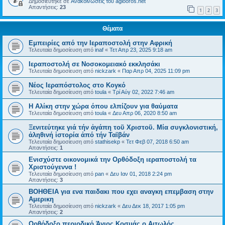
Δημοσιεύτηκε σε
Ανακοινώσεις του agiooros.net
Απαντήσεις:
23
1
2
3
Θέματα
Εμπειρίες από την Ιεραποστολή στην Αφρική
Τελευταία δημοσίευση από
inaf
«
Τετ Απρ 23, 2025 9:18 am
Ιεραποστολή σε Νοσοκομειακό εκκλησάκι
Τελευταία δημοσίευση από
nickzark
«
Παρ Απρ 04, 2025 11:09 pm
Νέος Ιεραπόστολος στο Κογκό
Τελευταία δημοσίευση από
toula
«
Τρί Αύγ 02, 2022 7:46 am
Η Αλίκη στην χώρα όπου ελπίζουν για θαύματα
Τελευταία δημοσίευση από
toula
«
Δευ Απρ 06, 2020 8:50 am
Ξενιτεύτηκε γιά τήν ἀγάπη τοῦ Χριστοῦ. Μία συγκλονιστική,
ἀληθινή ἱστορία ἀπό τήν Ταϊβάν
Τελευταία δημοσίευση από
stathisekp
«
Τετ Φεβ 07, 2018 6:50 am
Απαντήσεις:
1
Ενισχύστε οικονομικά την Ορθόδοξη ιεραποστολή τα
Χριστούγεννα !
Τελευταία δημοσίευση από
pan
«
Δευ Ιαν 01, 2018 2:24 pm
Απαντήσεις:
3
ΒΟΗΘΕΙΑ για ενα παιδακι που εχει αναγκη επεμβαση στην
Αμερικη
Τελευταία δημοσίευση από
nickzark
«
Δευ Δεκ 18, 2017 1:05 pm
Απαντήσεις:
2
Ορθόδοξο περιοδικό Άγιος Κοσμάς ο Αιτωλός