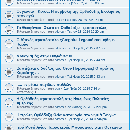
Τελευταία δημοσίευση από
pilotos
«
Σάβ Δεκ 02, 2017 3:06 pm
Ουγκάντα - Κένυα: Η συμβολή της Ορθόδοξης Εκκλησίας
στον αγώ
Τελευταία δημοσίευση από
toula
«
Πέμ Ιουν 30, 2016 5:18 pm
Τα Θεοφάνεια- Φώτα σε Ορθόδοξες ιεραποστολές
Τελευταία δημοσίευση από
pilotos
«
Τετ Ιαν 13, 2016 10:20 pm
Ο Αϊτινός ιεραπόστολο ςGregoire Legouté εκοιμήθη εν
Κυρίω
Τελευταία δημοσίευση από
pilotos
«
Τετ Νοέμ 18, 2015 2:07 pm
Μοναχισμός στην Ουγκάντα !!!
Τελευταία δημοσίευση από
pilotos
«
Τρί Νοέμ 10, 2015 2:44 pm
Βαπτίζεται ο δούλος του Θεού Πορφύριος! O πρώτος
Κορεάτης …
Τελευταία δημοσίευση από
pilotos
«
Τρί Νοέμ 10, 2015 2:43 pm
..... εν μέσω παγίδων πολλών
Τελευταία δημοσίευση από
pan
«
Δευ Νοέμ 02, 2015 7:34 pm
Απαντήσεις:
1
Η Ορθόδοξη ιεραποστολή στις Ηνωμένες Πολιτείες
Αμερικής.
Τελευταία δημοσίευση από
pilotos
«
Δευ Μάιος 25, 2015 7:21 pm
Η πρώτη Ορθόδοξη Θεία Λειτουργία στα νησιά Τόνγκα.
Τελευταία δημοσίευση από
pilotos
«
Τρί Νοέμ 25, 2014 10:44 pm
Ιερά Μονή Αγίας Παρασκευής Μπουσάνας στην Ουγκάντα