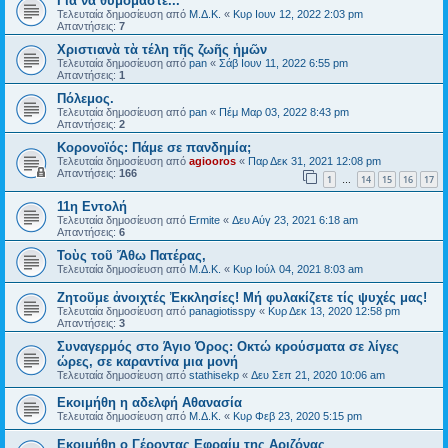
Για να θυμόμαστε...
Τελευταία δημοσίευση από
Μ.Δ.Κ.
«
Κυρ Ιουν 12, 2022 2:03 pm
Απαντήσεις:
7
Χριστιανὰ τὰ τέλη τῆς ζωῆς ἡμῶν
Τελευταία δημοσίευση από
pan
«
Σάβ Ιουν 11, 2022 6:55 pm
Απαντήσεις:
1
Πόλεμος.
Τελευταία δημοσίευση από
pan
«
Πέμ Μαρ 03, 2022 8:43 pm
Απαντήσεις:
2
Κορονοϊός: Πάμε σε πανδημία;
Τελευταία δημοσίευση από
agiooros
«
Παρ Δεκ 31, 2021 12:08 pm
Απαντήσεις:
166
1
14
15
16
17
…
11η Εντολή
Τελευταία δημοσίευση από
Ermite
«
Δευ Αύγ 23, 2021 6:18 am
Απαντήσεις:
6
Τοὺς τοῦ Ἄθω Πατέρας,
Τελευταία δημοσίευση από
Μ.Δ.Κ.
«
Κυρ Ιούλ 04, 2021 8:03 am
Ζητοῦμε ἀνοιχτές Ἐκκλησίες! Μή φυλακίζετε τίς ψυχές μας!
Τελευταία δημοσίευση από
panagiotisspy
«
Κυρ Δεκ 13, 2020 12:58 pm
Απαντήσεις:
3
Συναγερμός στο Άγιο Όρος: Οκτώ κρούσματα σε λίγες
ώρες, σε καραντίνα μια μονή
Τελευταία δημοσίευση από
stathisekp
«
Δευ Σεπ 21, 2020 10:06 am
Εκοιμήθη η αδελφή Αθανασία
Τελευταία δημοσίευση από
Μ.Δ.Κ.
«
Κυρ Φεβ 23, 2020 5:15 pm
Εκοιμήθη ο Γέροντας Εφραίμ της Αριζόνας