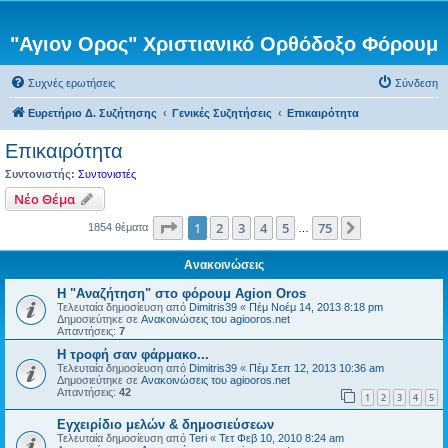
"Αγιον Ορος" Χριστιανικό Ορθόδοξο Φόρουμ
Συχνές ερωτήσεις
Σύνδεση
Ευρετήριο Δ. Συζήτησης
Γενικές Συζητήσεις
Επικαιρότητα
Επικαιρότητα
Συντονιστής:
Συντονιστές
Νέο Θέμα
Σελίδα
1
από
75
1
2
3
4
5
75
Επόμενη
1854 θέματα
…
Ανακοινώσεις
Η "Αναζήτηση" στο φόρουμ Agion Oros
Τελευταία δημοσίευση από
Dimitris39
«
Πέμ Νοέμ 14, 2013 8:18 pm
Δημοσιεύτηκε σε
Ανακοινώσεις του agiooros.net
Απαντήσεις:
7
H τροφή σαν φάρμακο...
Τελευταία δημοσίευση από
Dimitris39
«
Πέμ Σεπ 12, 2013 10:36 am
Δημοσιεύτηκε σε
Ανακοινώσεις του agiooros.net
Απαντήσεις:
42
1
2
3
4
5
Εγχειρίδιο μελών & δημοσιεύσεων
Τελευταία δημοσίευση από
Teri
«
Τετ Φεβ 10, 2010 8:24 am