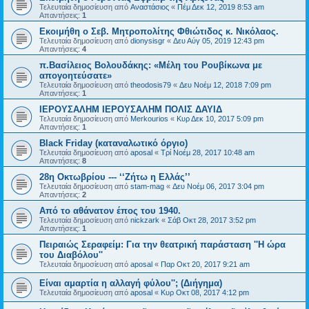
Τελευταία δημοσίευση από
Αναστάσιος
«
Πέμ Δεκ 12, 2019 8:53 am
Απαντήσεις:
1
Εκοιμήθη ο Σεβ. Μητροπολίτης Φθιώτιδος κ. Νικόλαος.
Τελευταία δημοσίευση από
dionysisgr
«
Δευ Αύγ 05, 2019 12:43 pm
Απαντήσεις:
4
π.Βασίλειος Βολουδάκης: «Μέλη του Ρουβίκωνα με
απογοητεύσατε»
Τελευταία δημοσίευση από
theodosis79
«
Δευ Νοέμ 12, 2018 7:09 pm
Απαντήσεις:
1
ΙΕΡΟΥΣΑΛΗΜ ΙΕΡΟΥΣΑΛΗΜ ΠΟΛΙΣ ΔΑΥΙΔ
Τελευταία δημοσίευση από
Merkourios
«
Κυρ Δεκ 10, 2017 5:09 pm
Απαντήσεις:
1
Black Friday (καταναλωτικό όργιο)
Τελευταία δημοσίευση από
aposal
«
Τρί Νοέμ 28, 2017 10:48 am
Απαντήσεις:
8
28η Οκτωβρίου --- ‘‘Ζήτω η Ελλάς’’
Τελευταία δημοσίευση από
stam-mag
«
Δευ Νοέμ 06, 2017 3:04 pm
Απαντήσεις:
2
Από το αθάνατον έπος του 1940.
Τελευταία δημοσίευση από
nickzark
«
Σάβ Οκτ 28, 2017 3:52 pm
Απαντήσεις:
1
Πειραιώς Σεραφείμ: Για την θεατρική παράσταση ''Η ώρα
του Διαβόλου''
Τελευταία δημοσίευση από
aposal
«
Παρ Οκτ 20, 2017 9:21 am
Είναι αμαρτία η αλλαγή φύλου''; (Διήγημα)
Τελευταία δημοσίευση από
aposal
«
Κυρ Οκτ 08, 2017 4:12 pm