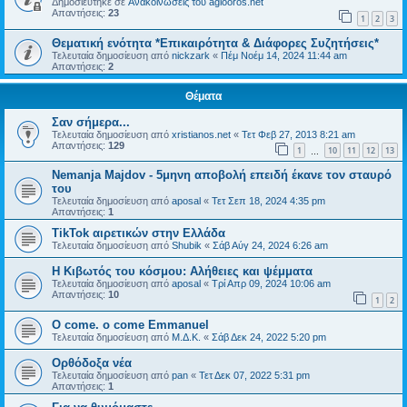
Δημοσιεύτηκε σε
Ανακοινώσεις του agiooros.net
Απαντήσεις:
23
1
2
3
Θεματική ενότητα *Επικαιρότητα & Διάφορες Συζητήσεις*
Τελευταία δημοσίευση από
nickzark
«
Πέμ Νοέμ 14, 2024 11:44 am
Απαντήσεις:
2
Θέματα
Σαν σήμερα...
Τελευταία δημοσίευση από
xristianos.net
«
Τετ Φεβ 27, 2013 8:21 am
Απαντήσεις:
129
1
10
11
12
13
…
Nemanja Majdov - 5μηνη αποβολή επειδή έκανε τον σταυρό
του
Τελευταία δημοσίευση από
aposal
«
Τετ Σεπ 18, 2024 4:35 pm
Απαντήσεις:
1
TikTok αιρετικών στην Ελλάδα
Τελευταία δημοσίευση από
Shubik
«
Σάβ Αύγ 24, 2024 6:26 am
Η Κιβωτός του κόσμου: Αλήθειες και ψέμματα
Τελευταία δημοσίευση από
aposal
«
Τρί Απρ 09, 2024 10:06 am
Απαντήσεις:
10
1
2
O come. o come Emmanuel
Τελευταία δημοσίευση από
Μ.Δ.Κ.
«
Σάβ Δεκ 24, 2022 5:20 pm
Ορθόδοξα νέα
Τελευταία δημοσίευση από
pan
«
Τετ Δεκ 07, 2022 5:31 pm
Απαντήσεις:
1