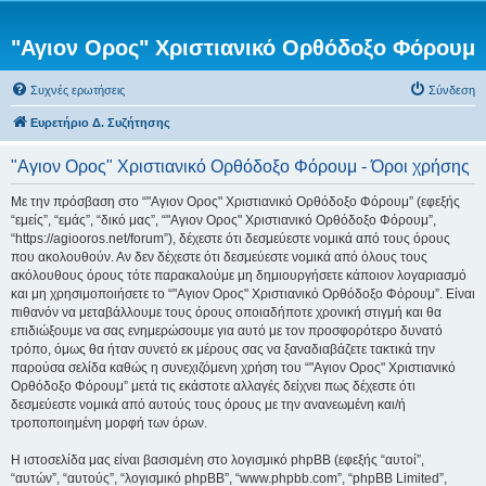
"Αγιον Ορος" Χριστιανικό Ορθόδοξο Φόρουμ
Συχνές ερωτήσεις
Σύνδεση
Ευρετήριο Δ. Συζήτησης
"Αγιον Ορος" Χριστιανικό Ορθόδοξο Φόρουμ - Όροι χρήσης
Με την πρόσβαση στο “"Αγιον Ορος" Χριστιανικό Ορθόδοξο Φόρουμ” (εφεξής
“εμείς”, “εμάς”, “δικό μας”, “"Αγιον Ορος" Χριστιανικό Ορθόδοξο Φόρουμ”,
“https://agiooros.net/forum”), δέχεστε ότι δεσμεύεστε νομικά από τους όρους
που ακολουθούν. Αν δεν δέχεστε ότι δεσμεύεστε νομικά από όλους τους
ακόλουθους όρους τότε παρακαλούμε μη δημιουργήσετε κάποιον λογαριασμό
και μη χρησιμοποιήσετε το “"Αγιον Ορος" Χριστιανικό Ορθόδοξο Φόρουμ”. Είναι
πιθανόν να μεταβάλλουμε τους όρους οποιαδήποτε χρονική στιγμή και θα
επιδιώξουμε να σας ενημερώσουμε για αυτό με τον προσφορότερο δυνατό
τρόπο, όμως θα ήταν συνετό εκ μέρους σας να ξαναδιαβάζετε τακτικά την
παρούσα σελίδα καθώς η συνεχιζόμενη χρήση του “"Αγιον Ορος" Χριστιανικό
Ορθόδοξο Φόρουμ” μετά τις εκάστοτε αλλαγές δείχνει πως δέχεστε ότι
δεσμεύεστε νομικά από αυτούς τους όρους με την ανανεωμένη και/ή
τροποποιημένη μορφή των όρων.
Η ιστοσελίδα μας είναι βασισμένη στο λογισμικό phpBB (εφεξής “αυτοί”,
“αυτών”, “αυτούς”, “λογισμικό phpBB”, “www.phpbb.com”, “phpBB Limited”,