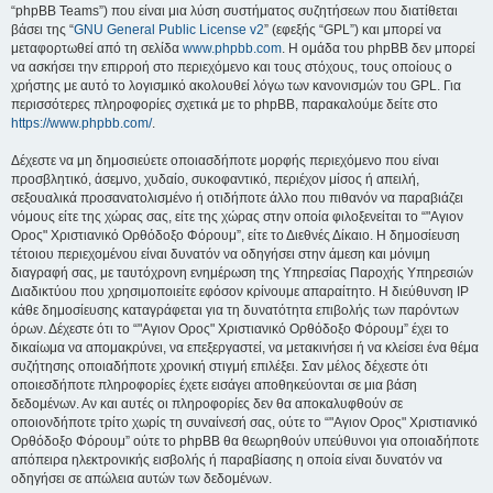
“phpBB Teams”) που είναι μια λύση συστήματος συζητήσεων που διατίθεται
βάσει της “
GNU General Public License v2
” (εφεξής “GPL”) και μπορεί να
μεταφορτωθεί από τη σελίδα
www.phpbb.com
. Η ομάδα του phpBB δεν μπορεί
να ασκήσει την επιρροή στο περιεχόμενο και τους στόχους, τους οποίους ο
χρήστης με αυτό το λογισμικό ακολουθεί λόγω των κανονισμών του GPL. Για
περισσότερες πληροφορίες σχετικά με το phpBB, παρακαλούμε δείτε στο
https://www.phpbb.com/
.
Δέχεστε να μη δημοσιεύετε οποιασδήποτε μορφής περιεχόμενο που είναι
προσβλητικό, άσεμνο, χυδαίο, συκοφαντικό, περιέχον μίσος ή απειλή,
σεξουαλικά προσανατολισμένο ή οτιδήποτε άλλο που πιθανόν να παραβιάζει
νόμους είτε της χώρας σας, είτε της χώρας στην οποία φιλοξενείται το “"Αγιον
Ορος" Χριστιανικό Ορθόδοξο Φόρουμ”, είτε το Διεθνές Δίκαιο. Η δημοσίευση
τέτοιου περιεχομένου είναι δυνατόν να οδηγήσει στην άμεση και μόνιμη
διαγραφή σας, με ταυτόχρονη ενημέρωση της Υπηρεσίας Παροχής Υπηρεσιών
Διαδικτύου που χρησιμοποιείτε εφόσον κρίνουμε απαραίτητο. Η διεύθυνση IP
κάθε δημοσίευσης καταγράφεται για τη δυνατότητα επιβολής των παρόντων
όρων. Δέχεστε ότι το “"Αγιον Ορος" Χριστιανικό Ορθόδοξο Φόρουμ” έχει το
δικαίωμα να απομακρύνει, να επεξεργαστεί, να μετακινήσει ή να κλείσει ένα θέμα
συζήτησης οποιαδήποτε χρονική στιγμή επιλέξει. Σαν μέλος δέχεστε ότι
οποιεσδήποτε πληροφορίες έχετε εισάγει αποθηκεύονται σε μια βάση
δεδομένων. Αν και αυτές οι πληροφορίες δεν θα αποκαλυφθούν σε
οποιονδήποτε τρίτο χωρίς τη συναίνεσή σας, ούτε το “"Αγιον Ορος" Χριστιανικό
Ορθόδοξο Φόρουμ” ούτε το phpBB θα θεωρηθούν υπεύθυνοι για οποιαδήποτε
απόπειρα ηλεκτρονικής εισβολής ή παραβίασης η οποία είναι δυνατόν να
οδηγήσει σε απώλεια αυτών των δεδομένων.