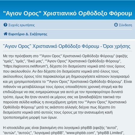
"Αγιον Ορος" Χριστιανικό Ορθόδοξο Φόρουμ
Συχνές ερωτήσεις
Σύνδεση
Ευρετήριο Δ. Συζήτησης
"Αγιον Ορος" Χριστιανικό Ορθόδοξο Φόρουμ - Όροι χρήσης
Με την πρόσβαση στο “"Αγιον Ορος" Χριστιανικό Ορθόδοξο Φόρουμ” (εφεξής
“εμείς”, “εμάς”, “δικό μας”, “"Αγιον Ορος" Χριστιανικό Ορθόδοξο Φόρουμ”,
“https://agiooros.net/forum”), δέχεστε ότι δεσμεύεστε νομικά από τους όρους
που ακολουθούν. Αν δεν δέχεστε ότι δεσμεύεστε νομικά από όλους τους
ακόλουθους όρους τότε παρακαλούμε μη δημιουργήσετε κάποιον λογαριασμό
και μη χρησιμοποιήσετε το “"Αγιον Ορος" Χριστιανικό Ορθόδοξο Φόρουμ”. Είναι
πιθανόν να μεταβάλλουμε τους όρους οποιαδήποτε χρονική στιγμή και θα
επιδιώξουμε να σας ενημερώσουμε για αυτό με τον προσφορότερο δυνατό
τρόπο, όμως θα ήταν συνετό εκ μέρους σας να ξαναδιαβάζετε τακτικά την
παρούσα σελίδα καθώς η συνεχιζόμενη χρήση του “"Αγιον Ορος" Χριστιανικό
Ορθόδοξο Φόρουμ” μετά τις εκάστοτε αλλαγές δείχνει πως δέχεστε ότι
δεσμεύεστε νομικά από αυτούς τους όρους με την ανανεωμένη και/ή
τροποποιημένη μορφή των όρων.
Η ιστοσελίδα μας είναι βασισμένη στο λογισμικό phpBB (εφεξής “αυτοί”,
“αυτών”, “αυτούς”, “λογισμικό phpBB”, “www.phpbb.com”, “phpBB Limited”,