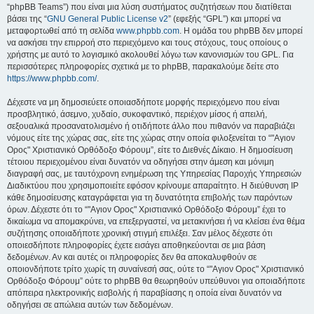
“phpBB Teams”) που είναι μια λύση συστήματος συζητήσεων που διατίθεται
βάσει της “
GNU General Public License v2
” (εφεξής “GPL”) και μπορεί να
μεταφορτωθεί από τη σελίδα
www.phpbb.com
. Η ομάδα του phpBB δεν μπορεί
να ασκήσει την επιρροή στο περιεχόμενο και τους στόχους, τους οποίους ο
χρήστης με αυτό το λογισμικό ακολουθεί λόγω των κανονισμών του GPL. Για
περισσότερες πληροφορίες σχετικά με το phpBB, παρακαλούμε δείτε στο
https://www.phpbb.com/
.
Δέχεστε να μη δημοσιεύετε οποιασδήποτε μορφής περιεχόμενο που είναι
προσβλητικό, άσεμνο, χυδαίο, συκοφαντικό, περιέχον μίσος ή απειλή,
σεξουαλικά προσανατολισμένο ή οτιδήποτε άλλο που πιθανόν να παραβιάζει
νόμους είτε της χώρας σας, είτε της χώρας στην οποία φιλοξενείται το “"Αγιον
Ορος" Χριστιανικό Ορθόδοξο Φόρουμ”, είτε το Διεθνές Δίκαιο. Η δημοσίευση
τέτοιου περιεχομένου είναι δυνατόν να οδηγήσει στην άμεση και μόνιμη
διαγραφή σας, με ταυτόχρονη ενημέρωση της Υπηρεσίας Παροχής Υπηρεσιών
Διαδικτύου που χρησιμοποιείτε εφόσον κρίνουμε απαραίτητο. Η διεύθυνση IP
κάθε δημοσίευσης καταγράφεται για τη δυνατότητα επιβολής των παρόντων
όρων. Δέχεστε ότι το “"Αγιον Ορος" Χριστιανικό Ορθόδοξο Φόρουμ” έχει το
δικαίωμα να απομακρύνει, να επεξεργαστεί, να μετακινήσει ή να κλείσει ένα θέμα
συζήτησης οποιαδήποτε χρονική στιγμή επιλέξει. Σαν μέλος δέχεστε ότι
οποιεσδήποτε πληροφορίες έχετε εισάγει αποθηκεύονται σε μια βάση
δεδομένων. Αν και αυτές οι πληροφορίες δεν θα αποκαλυφθούν σε
οποιονδήποτε τρίτο χωρίς τη συναίνεσή σας, ούτε το “"Αγιον Ορος" Χριστιανικό
Ορθόδοξο Φόρουμ” ούτε το phpBB θα θεωρηθούν υπεύθυνοι για οποιαδήποτε
απόπειρα ηλεκτρονικής εισβολής ή παραβίασης η οποία είναι δυνατόν να
οδηγήσει σε απώλεια αυτών των δεδομένων.