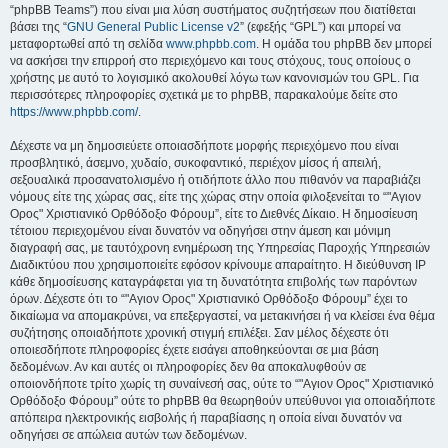
“phpBB Teams”) που είναι μια λύση συστήματος συζητήσεων που διατίθεται
βάσει της “
GNU General Public License v2
” (εφεξής “GPL”) και μπορεί να
μεταφορτωθεί από τη σελίδα
www.phpbb.com
. Η ομάδα του phpBB δεν μπορεί
να ασκήσει την επιρροή στο περιεχόμενο και τους στόχους, τους οποίους ο
χρήστης με αυτό το λογισμικό ακολουθεί λόγω των κανονισμών του GPL. Για
περισσότερες πληροφορίες σχετικά με το phpBB, παρακαλούμε δείτε στο
https://www.phpbb.com/
.
Δέχεστε να μη δημοσιεύετε οποιασδήποτε μορφής περιεχόμενο που είναι
προσβλητικό, άσεμνο, χυδαίο, συκοφαντικό, περιέχον μίσος ή απειλή,
σεξουαλικά προσανατολισμένο ή οτιδήποτε άλλο που πιθανόν να παραβιάζει
νόμους είτε της χώρας σας, είτε της χώρας στην οποία φιλοξενείται το “"Αγιον
Ορος" Χριστιανικό Ορθόδοξο Φόρουμ”, είτε το Διεθνές Δίκαιο. Η δημοσίευση
τέτοιου περιεχομένου είναι δυνατόν να οδηγήσει στην άμεση και μόνιμη
διαγραφή σας, με ταυτόχρονη ενημέρωση της Υπηρεσίας Παροχής Υπηρεσιών
Διαδικτύου που χρησιμοποιείτε εφόσον κρίνουμε απαραίτητο. Η διεύθυνση IP
κάθε δημοσίευσης καταγράφεται για τη δυνατότητα επιβολής των παρόντων
όρων. Δέχεστε ότι το “"Αγιον Ορος" Χριστιανικό Ορθόδοξο Φόρουμ” έχει το
δικαίωμα να απομακρύνει, να επεξεργαστεί, να μετακινήσει ή να κλείσει ένα θέμα
συζήτησης οποιαδήποτε χρονική στιγμή επιλέξει. Σαν μέλος δέχεστε ότι
οποιεσδήποτε πληροφορίες έχετε εισάγει αποθηκεύονται σε μια βάση
δεδομένων. Αν και αυτές οι πληροφορίες δεν θα αποκαλυφθούν σε
οποιονδήποτε τρίτο χωρίς τη συναίνεσή σας, ούτε το “"Αγιον Ορος" Χριστιανικό
Ορθόδοξο Φόρουμ” ούτε το phpBB θα θεωρηθούν υπεύθυνοι για οποιαδήποτε
απόπειρα ηλεκτρονικής εισβολής ή παραβίασης η οποία είναι δυνατόν να
οδηγήσει σε απώλεια αυτών των δεδομένων.