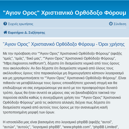
"Αγιον Ορος" Χριστιανικό Ορθόδοξο Φόρουμ
Συχνές ερωτήσεις
Σύνδεση
Ευρετήριο Δ. Συζήτησης
"Αγιον Ορος" Χριστιανικό Ορθόδοξο Φόρουμ - Όροι χρήσης
Με την πρόσβαση στο “"Αγιον Ορος" Χριστιανικό Ορθόδοξο Φόρουμ” (εφεξής
“εμείς”, “εμάς”, “δικό μας”, “"Αγιον Ορος" Χριστιανικό Ορθόδοξο Φόρουμ”,
“https://agiooros.net/forum”), δέχεστε ότι δεσμεύεστε νομικά από τους όρους
που ακολουθούν. Αν δεν δέχεστε ότι δεσμεύεστε νομικά από όλους τους
ακόλουθους όρους τότε παρακαλούμε μη δημιουργήσετε κάποιον λογαριασμό
και μη χρησιμοποιήσετε το “"Αγιον Ορος" Χριστιανικό Ορθόδοξο Φόρουμ”. Είναι
πιθανόν να μεταβάλλουμε τους όρους οποιαδήποτε χρονική στιγμή και θα
επιδιώξουμε να σας ενημερώσουμε για αυτό με τον προσφορότερο δυνατό
τρόπο, όμως θα ήταν συνετό εκ μέρους σας να ξαναδιαβάζετε τακτικά την
παρούσα σελίδα καθώς η συνεχιζόμενη χρήση του “"Αγιον Ορος" Χριστιανικό
Ορθόδοξο Φόρουμ” μετά τις εκάστοτε αλλαγές δείχνει πως δέχεστε ότι
δεσμεύεστε νομικά από αυτούς τους όρους με την ανανεωμένη και/ή
τροποποιημένη μορφή των όρων.
Η ιστοσελίδα μας είναι βασισμένη στο λογισμικό phpBB (εφεξής “αυτοί”,
“αυτών”, “αυτούς”, “λογισμικό phpBB”, “www.phpbb.com”, “phpBB Limited”,