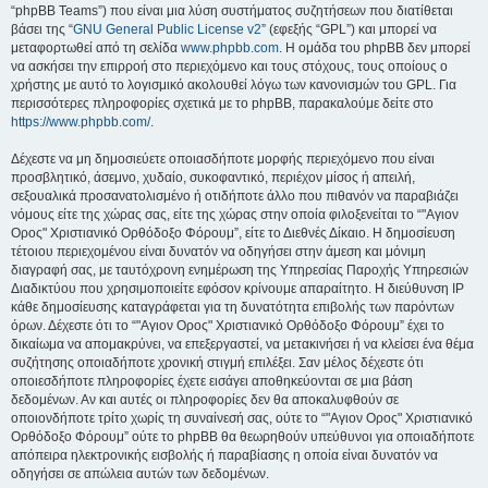
“phpBB Teams”) που είναι μια λύση συστήματος συζητήσεων που διατίθεται
βάσει της “
GNU General Public License v2
” (εφεξής “GPL”) και μπορεί να
μεταφορτωθεί από τη σελίδα
www.phpbb.com
. Η ομάδα του phpBB δεν μπορεί
να ασκήσει την επιρροή στο περιεχόμενο και τους στόχους, τους οποίους ο
χρήστης με αυτό το λογισμικό ακολουθεί λόγω των κανονισμών του GPL. Για
περισσότερες πληροφορίες σχετικά με το phpBB, παρακαλούμε δείτε στο
https://www.phpbb.com/
.
Δέχεστε να μη δημοσιεύετε οποιασδήποτε μορφής περιεχόμενο που είναι
προσβλητικό, άσεμνο, χυδαίο, συκοφαντικό, περιέχον μίσος ή απειλή,
σεξουαλικά προσανατολισμένο ή οτιδήποτε άλλο που πιθανόν να παραβιάζει
νόμους είτε της χώρας σας, είτε της χώρας στην οποία φιλοξενείται το “"Αγιον
Ορος" Χριστιανικό Ορθόδοξο Φόρουμ”, είτε το Διεθνές Δίκαιο. Η δημοσίευση
τέτοιου περιεχομένου είναι δυνατόν να οδηγήσει στην άμεση και μόνιμη
διαγραφή σας, με ταυτόχρονη ενημέρωση της Υπηρεσίας Παροχής Υπηρεσιών
Διαδικτύου που χρησιμοποιείτε εφόσον κρίνουμε απαραίτητο. Η διεύθυνση IP
κάθε δημοσίευσης καταγράφεται για τη δυνατότητα επιβολής των παρόντων
όρων. Δέχεστε ότι το “"Αγιον Ορος" Χριστιανικό Ορθόδοξο Φόρουμ” έχει το
δικαίωμα να απομακρύνει, να επεξεργαστεί, να μετακινήσει ή να κλείσει ένα θέμα
συζήτησης οποιαδήποτε χρονική στιγμή επιλέξει. Σαν μέλος δέχεστε ότι
οποιεσδήποτε πληροφορίες έχετε εισάγει αποθηκεύονται σε μια βάση
δεδομένων. Αν και αυτές οι πληροφορίες δεν θα αποκαλυφθούν σε
οποιονδήποτε τρίτο χωρίς τη συναίνεσή σας, ούτε το “"Αγιον Ορος" Χριστιανικό
Ορθόδοξο Φόρουμ” ούτε το phpBB θα θεωρηθούν υπεύθυνοι για οποιαδήποτε
απόπειρα ηλεκτρονικής εισβολής ή παραβίασης η οποία είναι δυνατόν να
οδηγήσει σε απώλεια αυτών των δεδομένων.