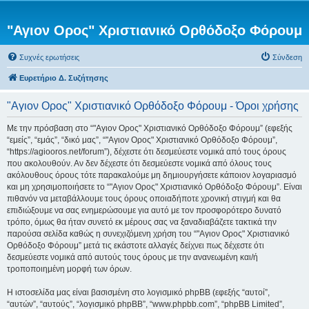
"Αγιον Ορος" Χριστιανικό Ορθόδοξο Φόρουμ
Συχνές ερωτήσεις
Σύνδεση
Ευρετήριο Δ. Συζήτησης
"Αγιον Ορος" Χριστιανικό Ορθόδοξο Φόρουμ - Όροι χρήσης
Με την πρόσβαση στο “"Αγιον Ορος" Χριστιανικό Ορθόδοξο Φόρουμ” (εφεξής
“εμείς”, “εμάς”, “δικό μας”, “"Αγιον Ορος" Χριστιανικό Ορθόδοξο Φόρουμ”,
“https://agiooros.net/forum”), δέχεστε ότι δεσμεύεστε νομικά από τους όρους
που ακολουθούν. Αν δεν δέχεστε ότι δεσμεύεστε νομικά από όλους τους
ακόλουθους όρους τότε παρακαλούμε μη δημιουργήσετε κάποιον λογαριασμό
και μη χρησιμοποιήσετε το “"Αγιον Ορος" Χριστιανικό Ορθόδοξο Φόρουμ”. Είναι
πιθανόν να μεταβάλλουμε τους όρους οποιαδήποτε χρονική στιγμή και θα
επιδιώξουμε να σας ενημερώσουμε για αυτό με τον προσφορότερο δυνατό
τρόπο, όμως θα ήταν συνετό εκ μέρους σας να ξαναδιαβάζετε τακτικά την
παρούσα σελίδα καθώς η συνεχιζόμενη χρήση του “"Αγιον Ορος" Χριστιανικό
Ορθόδοξο Φόρουμ” μετά τις εκάστοτε αλλαγές δείχνει πως δέχεστε ότι
δεσμεύεστε νομικά από αυτούς τους όρους με την ανανεωμένη και/ή
τροποποιημένη μορφή των όρων.
Η ιστοσελίδα μας είναι βασισμένη στο λογισμικό phpBB (εφεξής “αυτοί”,
“αυτών”, “αυτούς”, “λογισμικό phpBB”, “www.phpbb.com”, “phpBB Limited”,