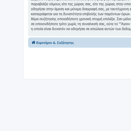
παραβιάζει νόμους είτε της χώρας σας, είτε της χώρας στην οπο
οδηγήσει στην άμεση και μόνιμη διαγραφή σας, με ταυτόχρονη
καταγράφεται για τη δυνατότητα επιβολής των παρόντων όρων. Δέ
θέμα συζήτησης οποιαδήποτε χρονική στιγμή επιλέξει. Σαν μέλ
σε οποιονδήποτε τρίτο χωρίς τη συναίνεσή σας, ούτε το “"Αγ
η οποία είναι δυνατόν να οδηγήσει σε απώλεια αυτών των δεδο
Ευρετήριο Δ. Συζήτησης