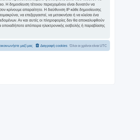
αιο. Η δημοσίευση τέτοιου περιεχομένου είναι δυνατόν να
σον κρίνουμε απαραίτητο. Η διεύθυνση IP κάθε δημοσίευσης
ακρύνει, να επεξεργαστεί, να μετακινήσει ή να κλείσει ένα
 δεδομένων. Αν και αυτές οι πληροφορίες δεν θα αποκαλυφθούν
ια οποιαδήποτε απόπειρα ηλεκτρονικής εισβολής ή παραβίασης
ικοινωνήστε μαζί μας
Διαγραφή cookies
Όλοι οι χρόνοι είναι
UTC