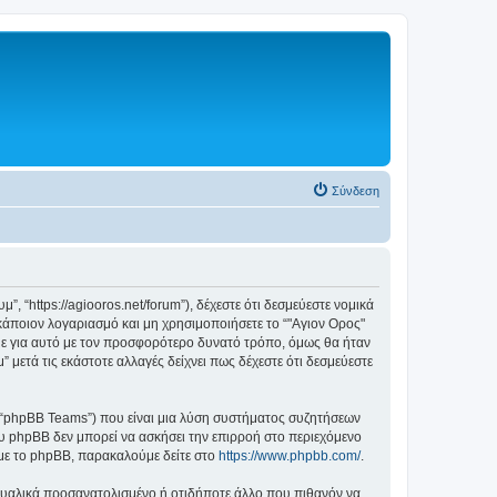
Σύνδεση
, “https://agiooros.net/forum”), δέχεστε ότι δεσμεύεστε νομικά
άποιον λογαριασμό και μη χρησιμοποιήσετε το “"Αγιον Ορος"
με για αυτό με τον προσφορότερο δυνατό τρόπο, όμως θα ήταν
μετά τις εκάστοτε αλλαγές δείχνει πως δέχεστε ότι δεσμεύεστε
”, “phpBB Teams”) που είναι μια λύση συστήματος συζητήσεων
υ phpBB δεν μπορεί να ασκήσει την επιρροή στο περιεχόμενο
 με το phpBB, παρακαλούμε δείτε στο
https://www.phpbb.com/
.
ξουαλικά προσανατολισμένο ή οτιδήποτε άλλο που πιθανόν να