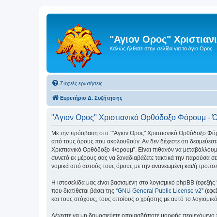
"Αγιον Ορος" Χριστια
Καλώς ήλθατε στην σελίδα για το Αγιο Ορος
Συχνές ερωτήσεις
Ευρετήριο Δ. Συζήτησης
"Αγιον Ορος" Χριστιανικό Ορθόδοξο Φόρουμ - 
Με την πρόσβαση στο “"Αγιον Ορος" Χριστιανικό Ορθόδοξο Φόρουμ
από τους όρους που ακολουθούν. Αν δεν δέχεστε ότι δεσμεύεσ
Χριστιανικό Ορθόδοξο Φόρουμ”. Είναι πιθανόν να μεταβάλλουμ
συνετό εκ μέρους σας να ξαναδιαβάζετε τακτικά την παρούσα σε
νομικά από αυτούς τους όρους με την ανανεωμένη και/ή τροπ
Η ιστοσελίδα μας είναι βασισμένη στο λογισμικό phpBB (εφεξής
που διατίθεται βάσει της “
GNU General Public License v2
” (εφ
και τους στόχους, τους οποίους ο χρήστης με αυτό το λογισμι
Δέχεστε να μη δημοσιεύετε οποιασδήποτε μορφής περιεχόμενο π