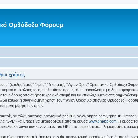
νικό Ορθόδοξο Φόρουμ
Όροι χρήσης
” (εφεξής “εμείς”, “εμάς”, “δικό μας”, “"Αγιον Ορος" Χριστιανικό Ορθόδοξο Φόρουμ”
τε νομικά από όλους τους ακόλουθους όρους τότε παρακαλούμε μη δημιουργήσετε κ
ε τους όρους οποιαδήποτε χρονική στιγμή και θα επιδιώξουμε να σας ενημερώσου
λίδα καθώς η συνεχιζόμενη χρήση του “"Αγιον Ορος" Χριστιανικό Ορθόδοξο Φόρουμ” 
οποιημένη μορφή των όρων.
 “αυτοί”, “αυτών”, “αυτούς”, “λογισμικό phpBB”, “www.phpbb.com”, “phpBB Limited
εξής “GPL”) και μπορεί να μεταφορτωθεί από τη σελίδα
www.phpbb.com
. Η ομάδα το
κό ακολουθεί λόγω των κανονισμών του GPL. Για περισσότερες πληροφορίες σχετικά
ου είναι προσβλητικό, άσεμνο, χυδαίο, συκοφαντικό, περιέχον μίσος ή απειλή, σε