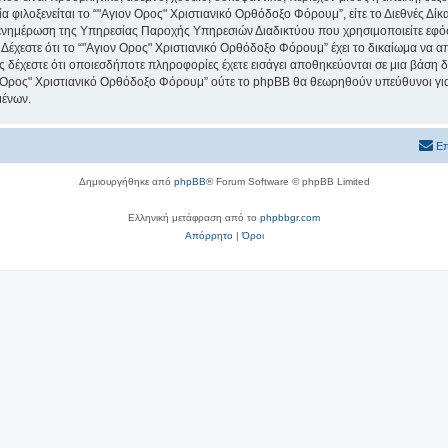
ία φιλοξενείται το “"Αγιον Ορος" Χριστιανικό Ορθόδοξο Φόρουμ”, είτε το Διεθνές Δίκ
 ενημέρωση της Υπηρεσίας Παροχής Υπηρεσιών Διαδικτύου που χρησιμοποιείτε εφό
χεστε ότι το “"Αγιον Ορος" Χριστιανικό Ορθόδοξο Φόρουμ” έχει το δικαίωμα να απομ
ος δέχεστε ότι οποιεσδήποτε πληροφορίες έχετε εισάγει αποθηκεύονται σε μια βάση
ιον Ορος" Χριστιανικό Ορθόδοξο Φόρουμ” ούτε το phpBB θα θεωρηθούν υπεύθυνοι γ
μένων.
Επ
Δημιουργήθηκε από
phpBB
® Forum Software © phpBB Limited
Ελληνική μετάφραση από το
phpbbgr.com
Απόρρητο
|
Όροι