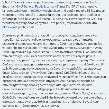
“phpBB Teams”) που είναι μια λύση συστήματος συζητήσεων που διατίθεται
βάσει της “
GNU General Public License v2
” (εφεξής “GPL”) και μπορεί να
μεταφορτωθεί από τη σελίδα
www.phpbb.com
. Η ομάδα του phpBB δεν μπορεί
να ασκήσει την επιρροή στο περιεχόμενο και τους στόχους, τους οποίους ο
χρήστης με αυτό το λογισμικό ακολουθεί λόγω των κανονισμών του GPL. Για
περισσότερες πληροφορίες σχετικά με το phpBB, παρακαλούμε δείτε στο
https://www.phpbb.com/
.
Δέχεστε να μη δημοσιεύετε οποιασδήποτε μορφής περιεχόμενο που είναι
προσβλητικό, άσεμνο, χυδαίο, συκοφαντικό, περιέχον μίσος ή απειλή,
σεξουαλικά προσανατολισμένο ή οτιδήποτε άλλο που πιθανόν να παραβιάζει
νόμους είτε της χώρας σας, είτε της χώρας στην οποία φιλοξενείται το “"Αγιον
Ορος" Χριστιανικό Ορθόδοξο Φόρουμ”, είτε το Διεθνές Δίκαιο. Η δημοσίευση
τέτοιου περιεχομένου είναι δυνατόν να οδηγήσει στην άμεση και μόνιμη
διαγραφή σας, με ταυτόχρονη ενημέρωση της Υπηρεσίας Παροχής Υπηρεσιών
Διαδικτύου που χρησιμοποιείτε εφόσον κρίνουμε απαραίτητο. Η διεύθυνση IP
κάθε δημοσίευσης καταγράφεται για τη δυνατότητα επιβολής των παρόντων
όρων. Δέχεστε ότι το “"Αγιον Ορος" Χριστιανικό Ορθόδοξο Φόρουμ” έχει το
δικαίωμα να απομακρύνει, να επεξεργαστεί, να μετακινήσει ή να κλείσει ένα θέμα
συζήτησης οποιαδήποτε χρονική στιγμή επιλέξει. Σαν μέλος δέχεστε ότι
οποιεσδήποτε πληροφορίες έχετε εισάγει αποθηκεύονται σε μια βάση
δεδομένων. Αν και αυτές οι πληροφορίες δεν θα αποκαλυφθούν σε
οποιονδήποτε τρίτο χωρίς τη συναίνεσή σας, ούτε το “"Αγιον Ορος" Χριστιανικό
Ορθόδοξο Φόρουμ” ούτε το phpBB θα θεωρηθούν υπεύθυνοι για οποιαδήποτε
απόπειρα ηλεκτρονικής εισβολής ή παραβίασης η οποία είναι δυνατόν να
οδηγήσει σε απώλεια αυτών των δεδομένων.