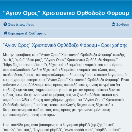
"Αγιον Ορος" Χριστιανικό Ορθόδοξο Φόρουμ
Συχνές ερωτήσεις
Σύνδεση
Ευρετήριο Δ. Συζήτησης
"Αγιον Ορος" Χριστιανικό Ορθόδοξο Φόρουμ - Όροι χρήσης
Με την πρόσβαση στο “"Αγιον Ορος" Χριστιανικό Ορθόδοξο Φόρουμ” (εφεξής
“εμείς”, “εμάς”, “δικό μας”, “"Αγιον Ορος" Χριστιανικό Ορθόδοξο Φόρουμ”,
“https://agiooros.net/forum”), δέχεστε ότι δεσμεύεστε νομικά από τους όρους
που ακολουθούν. Αν δεν δέχεστε ότι δεσμεύεστε νομικά από όλους τους
ακόλουθους όρους τότε παρακαλούμε μη δημιουργήσετε κάποιον λογαριασμό
και μη χρησιμοποιήσετε το “"Αγιον Ορος" Χριστιανικό Ορθόδοξο Φόρουμ”. Είναι
πιθανόν να μεταβάλλουμε τους όρους οποιαδήποτε χρονική στιγμή και θα
επιδιώξουμε να σας ενημερώσουμε για αυτό με τον προσφορότερο δυνατό
τρόπο, όμως θα ήταν συνετό εκ μέρους σας να ξαναδιαβάζετε τακτικά την
παρούσα σελίδα καθώς η συνεχιζόμενη χρήση του “"Αγιον Ορος" Χριστιανικό
Ορθόδοξο Φόρουμ” μετά τις εκάστοτε αλλαγές δείχνει πως δέχεστε ότι
δεσμεύεστε νομικά από αυτούς τους όρους με την ανανεωμένη και/ή
τροποποιημένη μορφή των όρων.
Η ιστοσελίδα μας είναι βασισμένη στο λογισμικό phpBB (εφεξής “αυτοί”,
“αυτών”, “αυτούς”, “λογισμικό phpBB”, “www.phpbb.com”, “phpBB Limited”,