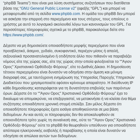
“phpBB Teams”) που είναι μια λύση συστήματος συζητήσεων που διατίθεται
βάσει της “
GNU General Public License v2
” (εφεξής “GPL”) και μπορεί να
μεταφορτωθεί από τη σελίδα
www.phpbb.com
. Η ομάδα του phpBB δεν μπορεί
να ασκήσει την επιρροή στο περιεχόμενο και τους στόχους, τους οποίους ο
χρήστης με αυτό το λογισμικό ακολουθεί λόγω των κανονισμών του GPL. Για
περισσότερες πληροφορίες σχετικά με το phpBB, παρακαλούμε δείτε στο
https://www.phpbb.com/
.
Δέχεστε να μη δημοσιεύετε οποιασδήποτε μορφής περιεχόμενο που είναι
προσβλητικό, άσεμνο, χυδαίο, συκοφαντικό, περιέχον μίσος ή απειλή,
σεξουαλικά προσανατολισμένο ή οτιδήποτε άλλο που πιθανόν να παραβιάζει
νόμους είτε της χώρας σας, είτε της χώρας στην οποία φιλοξενείται το “"Αγιον
Ορος" Χριστιανικό Ορθόδοξο Φόρουμ”, είτε το Διεθνές Δίκαιο. Η δημοσίευση
τέτοιου περιεχομένου είναι δυνατόν να οδηγήσει στην άμεση και μόνιμη
διαγραφή σας, με ταυτόχρονη ενημέρωση της Υπηρεσίας Παροχής Υπηρεσιών
Διαδικτύου που χρησιμοποιείτε εφόσον κρίνουμε απαραίτητο. Η διεύθυνση IP
κάθε δημοσίευσης καταγράφεται για τη δυνατότητα επιβολής των παρόντων
όρων. Δέχεστε ότι το “"Αγιον Ορος" Χριστιανικό Ορθόδοξο Φόρουμ” έχει το
δικαίωμα να απομακρύνει, να επεξεργαστεί, να μετακινήσει ή να κλείσει ένα θέμα
συζήτησης οποιαδήποτε χρονική στιγμή επιλέξει. Σαν μέλος δέχεστε ότι
οποιεσδήποτε πληροφορίες έχετε εισάγει αποθηκεύονται σε μια βάση
δεδομένων. Αν και αυτές οι πληροφορίες δεν θα αποκαλυφθούν σε
οποιονδήποτε τρίτο χωρίς τη συναίνεσή σας, ούτε το “"Αγιον Ορος" Χριστιανικό
Ορθόδοξο Φόρουμ” ούτε το phpBB θα θεωρηθούν υπεύθυνοι για οποιαδήποτε
απόπειρα ηλεκτρονικής εισβολής ή παραβίασης η οποία είναι δυνατόν να
οδηγήσει σε απώλεια αυτών των δεδομένων.