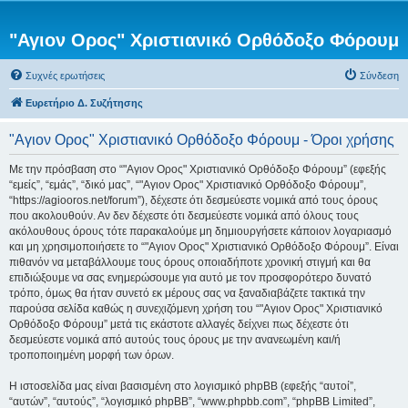
"Αγιον Ορος" Χριστιανικό Ορθόδοξο Φόρουμ
Συχνές ερωτήσεις
Σύνδεση
Ευρετήριο Δ. Συζήτησης
"Αγιον Ορος" Χριστιανικό Ορθόδοξο Φόρουμ - Όροι χρήσης
Με την πρόσβαση στο “"Αγιον Ορος" Χριστιανικό Ορθόδοξο Φόρουμ” (εφεξής
“εμείς”, “εμάς”, “δικό μας”, “"Αγιον Ορος" Χριστιανικό Ορθόδοξο Φόρουμ”,
“https://agiooros.net/forum”), δέχεστε ότι δεσμεύεστε νομικά από τους όρους
που ακολουθούν. Αν δεν δέχεστε ότι δεσμεύεστε νομικά από όλους τους
ακόλουθους όρους τότε παρακαλούμε μη δημιουργήσετε κάποιον λογαριασμό
και μη χρησιμοποιήσετε το “"Αγιον Ορος" Χριστιανικό Ορθόδοξο Φόρουμ”. Είναι
πιθανόν να μεταβάλλουμε τους όρους οποιαδήποτε χρονική στιγμή και θα
επιδιώξουμε να σας ενημερώσουμε για αυτό με τον προσφορότερο δυνατό
τρόπο, όμως θα ήταν συνετό εκ μέρους σας να ξαναδιαβάζετε τακτικά την
παρούσα σελίδα καθώς η συνεχιζόμενη χρήση του “"Αγιον Ορος" Χριστιανικό
Ορθόδοξο Φόρουμ” μετά τις εκάστοτε αλλαγές δείχνει πως δέχεστε ότι
δεσμεύεστε νομικά από αυτούς τους όρους με την ανανεωμένη και/ή
τροποποιημένη μορφή των όρων.
Η ιστοσελίδα μας είναι βασισμένη στο λογισμικό phpBB (εφεξής “αυτοί”,
“αυτών”, “αυτούς”, “λογισμικό phpBB”, “www.phpbb.com”, “phpBB Limited”,