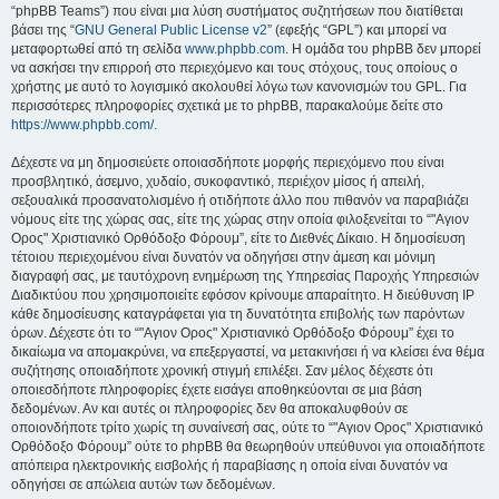
“phpBB Teams”) που είναι μια λύση συστήματος συζητήσεων που διατίθεται
βάσει της “
GNU General Public License v2
” (εφεξής “GPL”) και μπορεί να
μεταφορτωθεί από τη σελίδα
www.phpbb.com
. Η ομάδα του phpBB δεν μπορεί
να ασκήσει την επιρροή στο περιεχόμενο και τους στόχους, τους οποίους ο
χρήστης με αυτό το λογισμικό ακολουθεί λόγω των κανονισμών του GPL. Για
περισσότερες πληροφορίες σχετικά με το phpBB, παρακαλούμε δείτε στο
https://www.phpbb.com/
.
Δέχεστε να μη δημοσιεύετε οποιασδήποτε μορφής περιεχόμενο που είναι
προσβλητικό, άσεμνο, χυδαίο, συκοφαντικό, περιέχον μίσος ή απειλή,
σεξουαλικά προσανατολισμένο ή οτιδήποτε άλλο που πιθανόν να παραβιάζει
νόμους είτε της χώρας σας, είτε της χώρας στην οποία φιλοξενείται το “"Αγιον
Ορος" Χριστιανικό Ορθόδοξο Φόρουμ”, είτε το Διεθνές Δίκαιο. Η δημοσίευση
τέτοιου περιεχομένου είναι δυνατόν να οδηγήσει στην άμεση και μόνιμη
διαγραφή σας, με ταυτόχρονη ενημέρωση της Υπηρεσίας Παροχής Υπηρεσιών
Διαδικτύου που χρησιμοποιείτε εφόσον κρίνουμε απαραίτητο. Η διεύθυνση IP
κάθε δημοσίευσης καταγράφεται για τη δυνατότητα επιβολής των παρόντων
όρων. Δέχεστε ότι το “"Αγιον Ορος" Χριστιανικό Ορθόδοξο Φόρουμ” έχει το
δικαίωμα να απομακρύνει, να επεξεργαστεί, να μετακινήσει ή να κλείσει ένα θέμα
συζήτησης οποιαδήποτε χρονική στιγμή επιλέξει. Σαν μέλος δέχεστε ότι
οποιεσδήποτε πληροφορίες έχετε εισάγει αποθηκεύονται σε μια βάση
δεδομένων. Αν και αυτές οι πληροφορίες δεν θα αποκαλυφθούν σε
οποιονδήποτε τρίτο χωρίς τη συναίνεσή σας, ούτε το “"Αγιον Ορος" Χριστιανικό
Ορθόδοξο Φόρουμ” ούτε το phpBB θα θεωρηθούν υπεύθυνοι για οποιαδήποτε
απόπειρα ηλεκτρονικής εισβολής ή παραβίασης η οποία είναι δυνατόν να
οδηγήσει σε απώλεια αυτών των δεδομένων.