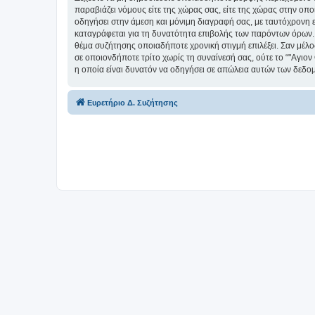
παραβιάζει νόμους είτε της χώρας σας, είτε της χώρας στην οπο
οδηγήσει στην άμεση και μόνιμη διαγραφή σας, με ταυτόχρονη
καταγράφεται για τη δυνατότητα επιβολής των παρόντων όρων. Δέ
θέμα συζήτησης οποιαδήποτε χρονική στιγμή επιλέξει. Σαν μέλ
σε οποιονδήποτε τρίτο χωρίς τη συναίνεσή σας, ούτε το “"Αγ
η οποία είναι δυνατόν να οδηγήσει σε απώλεια αυτών των δεδο
Ευρετήριο Δ. Συζήτησης