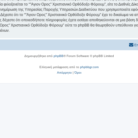
ία φιλοξενείται το “"Αγιον Ορος" Χριστιανικό Ορθόδοξο Φόρουμ”, είτε το Διεθνές Δίκ
 ενημέρωση της Υπηρεσίας Παροχής Υπηρεσιών Διαδικτύου που χρησιμοποιείτε εφό
χεστε ότι το “"Αγιον Ορος" Χριστιανικό Ορθόδοξο Φόρουμ” έχει το δικαίωμα να απομ
ος δέχεστε ότι οποιεσδήποτε πληροφορίες έχετε εισάγει αποθηκεύονται σε μια βάση
ιον Ορος" Χριστιανικό Ορθόδοξο Φόρουμ” ούτε το phpBB θα θεωρηθούν υπεύθυνοι γ
μένων.
Επ
Δημιουργήθηκε από
phpBB
® Forum Software © phpBB Limited
Ελληνική μετάφραση από το
phpbbgr.com
Απόρρητο
|
Όροι