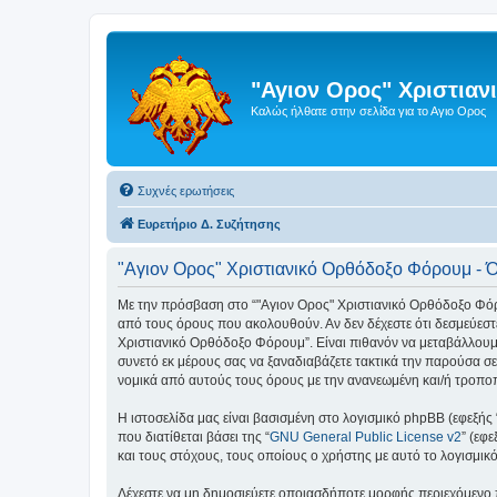
"Αγιον Ορος" Χριστια
Καλώς ήλθατε στην σελίδα για το Αγιο Ορος
Συχνές ερωτήσεις
Ευρετήριο Δ. Συζήτησης
"Αγιον Ορος" Χριστιανικό Ορθόδοξο Φόρουμ - 
Με την πρόσβαση στο “"Αγιον Ορος" Χριστιανικό Ορθόδοξο Φόρουμ
από τους όρους που ακολουθούν. Αν δεν δέχεστε ότι δεσμεύεσ
Χριστιανικό Ορθόδοξο Φόρουμ”. Είναι πιθανόν να μεταβάλλουμ
συνετό εκ μέρους σας να ξαναδιαβάζετε τακτικά την παρούσα σε
νομικά από αυτούς τους όρους με την ανανεωμένη και/ή τροπ
Η ιστοσελίδα μας είναι βασισμένη στο λογισμικό phpBB (εφεξής
που διατίθεται βάσει της “
GNU General Public License v2
” (εφ
και τους στόχους, τους οποίους ο χρήστης με αυτό το λογισμι
Δέχεστε να μη δημοσιεύετε οποιασδήποτε μορφής περιεχόμενο π