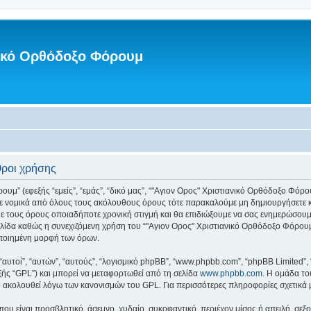
νικό Ορθόδοξο Φόρουμ
Όροι χρήσης
” (εφεξής “εμείς”, “εμάς”, “δικό μας”, “"Αγιον Ορος" Χριστιανικό Ορθόδοξο Φόρουμ”
τε νομικά από όλους τους ακόλουθους όρους τότε παρακαλούμε μη δημιουργήσετε κ
ε τους όρους οποιαδήποτε χρονική στιγμή και θα επιδιώξουμε να σας ενημερώσου
λίδα καθώς η συνεχιζόμενη χρήση του “"Αγιον Ορος" Χριστιανικό Ορθόδοξο Φόρουμ” 
οποιημένη μορφή των όρων.
 “αυτοί”, “αυτών”, “αυτούς”, “λογισμικό phpBB”, “www.phpbb.com”, “phpBB Limited
εξής “GPL”) και μπορεί να μεταφορτωθεί από τη σελίδα
www.phpbb.com
. Η ομάδα το
κό ακολουθεί λόγω των κανονισμών του GPL. Για περισσότερες πληροφορίες σχετικά
ου είναι προσβλητικό, άσεμνο, χυδαίο, συκοφαντικό, περιέχον μίσος ή απειλή, σε