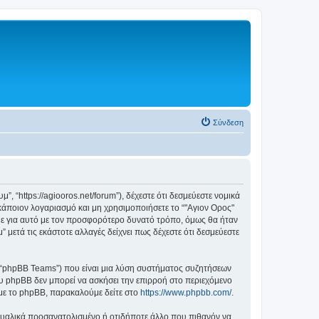
Σύνδεση
, “https://agiooros.net/forum”), δέχεστε ότι δεσμεύεστε νομικά
άποιον λογαριασμό και μη χρησιμοποιήσετε το “"Αγιον Ορος"
με για αυτό με τον προσφορότερο δυνατό τρόπο, όμως θα ήταν
μετά τις εκάστοτε αλλαγές δείχνει πως δέχεστε ότι δεσμεύεστε
”, “phpBB Teams”) που είναι μια λύση συστήματος συζητήσεων
υ phpBB δεν μπορεί να ασκήσει την επιρροή στο περιεχόμενο
 με το phpBB, παρακαλούμε δείτε στο
https://www.phpbb.com/
.
ξουαλικά προσανατολισμένο ή οτιδήποτε άλλο που πιθανόν να