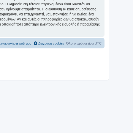
αιο. Η δημοσίευση τέτοιου περιεχομένου είναι δυνατόν να
σον κρίνουμε απαραίτητο. Η διεύθυνση IP κάθε δημοσίευσης
ακρύνει, να επεξεργαστεί, να μετακινήσει ή να κλείσει ένα
 δεδομένων. Αν και αυτές οι πληροφορίες δεν θα αποκαλυφθούν
ια οποιαδήποτε απόπειρα ηλεκτρονικής εισβολής ή παραβίασης
ικοινωνήστε μαζί μας
Διαγραφή cookies
Όλοι οι χρόνοι είναι
UTC