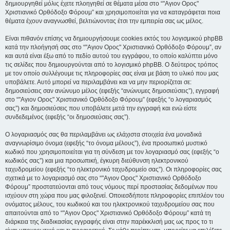
δημιουργηθεί μόλις έχετε πλοηγηθεί σε θέματα μέσα στο “"Αγιον Ορος"
Χριστιανικό Ορθόδοξο Φόρουμ” και χρησιμοποιείται για να καταγράφεται ποια
θέματα έχουν αναγνωσθεί, βελτιώνοντας έτσι την εμπειρία σας ως μέλος.
Είναι πιθανόν επίσης να δημιουργήσουμε cookies εκτός του λογισμικού phpBB
κατά την πλοήγησή σας στο “"Αγιον Ορος" Χριστιανικό Ορθόδοξο Φόρουμ”, αν
και αυτά είναι έξω από το πεδίο αυτού του εγγράφου, το οποίο καλύπτει μόνο
τις σελίδες που δημιουργούνται από το λογισμικό phpBB. Ο δεύτερος τρόπος
με τον οποίο συλλέγουμε τις πληροφορίες σας είναι με βάση το υλικό που μας
υποβάλετε. Αυτό μπορεί να περιλαμβάνει και να μην περιορίζεται σε:
δημοσιεύσεις σαν ανώνυμο μέλος (εφεξής “ανώνυμες δημοσιεύσεις”), εγγραφή
στο “"Αγιον Ορος" Χριστιανικό Ορθόδοξο Φόρουμ” (εφεξής “ο λογαριασμός
σας”) και δημοσιεύσεις που υποβάλετε μετά την εγγραφή και ενώ είστε
συνδεδεμένος (εφεξής “οι δημοσιεύσεις σας”).
Ο λογαριασμός σας θα περιλαμβάνει ως ελάχιστα στοιχεία ένα μοναδικά
αναγνωρίσιμο όνομα (εφεξής “το όνομα μέλους”), ένα προσωπικό μυστικό
κωδικό που χρησιμοποιείται για τη σύνδεση με τον λογαριασμό σας (εφεξής “ο
κωδικός σας”) και μια προσωπική, έγκυρη διεύθυνση ηλεκτρονικού
ταχυδρομείου (εφεξής “το ηλεκτρονικό ταχυδρομείο σας”). Οι πληροφορίες σας
σχετικά με το λογαριασμό σας στο “"Αγιον Ορος" Χριστιανικό Ορθόδοξο
Φόρουμ” προστατεύονται από τους νόμους περί προστασίας δεδομένων που
ισχύουν στη χώρα που μας φιλοξενεί. Οποιεσδήποτε πληροφορίες επιπλέον του
ονόματος μέλους, του κωδικού και του ηλεκτρονικού ταχυδρομείου σας που
απαιτούνται από το “"Αγιον Ορος" Χριστιανικό Ορθόδοξο Φόρουμ” κατά τη
διάρκεια της διαδικασίας εγγραφής είναι στην παρέκκλισή μας ως προς το τι