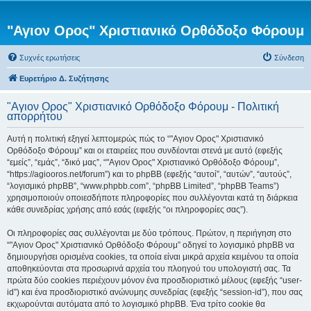
"Αγιον Ορος" Χριστιανικό Ορθόδοξο Φόρουμ
Συχνές ερωτήσεις
Σύνδεση
Ευρετήριο Δ. Συζήτησης
"Αγιον Ορος" Χριστιανικό Ορθόδοξο Φόρουμ - Πολιτική
απορρήτου
Αυτή η πολιτική εξηγεί λεπτομερώς πώς το “"Αγιον Ορος" Χριστιανικό
Ορθόδοξο Φόρουμ” και οι εταιρείες που συνδέονται στενά με αυτό (εφεξής
“εμείς”, “εμάς”, “δικό μας”, “"Αγιον Ορος" Χριστιανικό Ορθόδοξο Φόρουμ”,
“https://agiooros.net/forum”) και το phpBB (εφεξής “αυτοί”, “αυτών”, “αυτούς”,
“λογισμικό phpBB”, “www.phpbb.com”, “phpBB Limited”, “phpBB Teams”)
χρησιμοποιούν οποιεσδήποτε πληροφορίες που συλλέγονται κατά τη διάρκεια
κάθε συνεδρίας χρήσης από εσάς (εφεξής “οι πληροφορίες σας”).
Οι πληροφορίες σας συλλέγονται με δύο τρόπους. Πρώτον, η περιήγηση στο
“"Αγιον Ορος" Χριστιανικό Ορθόδοξο Φόρουμ” οδηγεί το λογισμικό phpBB να
δημιουργήσει ορισμένα cookies, τα οποία είναι μικρά αρχεία κειμένου τα οποία
αποθηκεύονται στα προσωρινά αρχεία του πλοηγού του υπολογιστή σας. Τα
πρώτα δύο cookies περιέχουν μόνον ένα προσδιοριστικό μέλους (εφεξής “user-
id”) και ένα προσδιοριστικό ανώνυμης συνεδρίας (εφεξής “session-id”), που σας
εκχωρούνται αυτόματα από το λογισμικό phpBB. Ένα τρίτο cookie θα