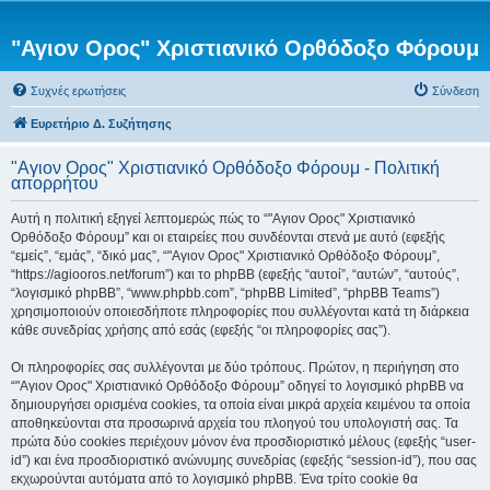
"Αγιον Ορος" Χριστιανικό Ορθόδοξο Φόρουμ
Συχνές ερωτήσεις
Σύνδεση
Ευρετήριο Δ. Συζήτησης
"Αγιον Ορος" Χριστιανικό Ορθόδοξο Φόρουμ - Πολιτική
απορρήτου
Αυτή η πολιτική εξηγεί λεπτομερώς πώς το “"Αγιον Ορος" Χριστιανικό
Ορθόδοξο Φόρουμ” και οι εταιρείες που συνδέονται στενά με αυτό (εφεξής
“εμείς”, “εμάς”, “δικό μας”, “"Αγιον Ορος" Χριστιανικό Ορθόδοξο Φόρουμ”,
“https://agiooros.net/forum”) και το phpBB (εφεξής “αυτοί”, “αυτών”, “αυτούς”,
“λογισμικό phpBB”, “www.phpbb.com”, “phpBB Limited”, “phpBB Teams”)
χρησιμοποιούν οποιεσδήποτε πληροφορίες που συλλέγονται κατά τη διάρκεια
κάθε συνεδρίας χρήσης από εσάς (εφεξής “οι πληροφορίες σας”).
Οι πληροφορίες σας συλλέγονται με δύο τρόπους. Πρώτον, η περιήγηση στο
“"Αγιον Ορος" Χριστιανικό Ορθόδοξο Φόρουμ” οδηγεί το λογισμικό phpBB να
δημιουργήσει ορισμένα cookies, τα οποία είναι μικρά αρχεία κειμένου τα οποία
αποθηκεύονται στα προσωρινά αρχεία του πλοηγού του υπολογιστή σας. Τα
πρώτα δύο cookies περιέχουν μόνον ένα προσδιοριστικό μέλους (εφεξής “user-
id”) και ένα προσδιοριστικό ανώνυμης συνεδρίας (εφεξής “session-id”), που σας
εκχωρούνται αυτόματα από το λογισμικό phpBB. Ένα τρίτο cookie θα