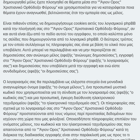
δημιουργηθεί μόλις έχετε πλοηγηθεί σε θέματα μέσα στο “"Αγιον Ορος"
Χριστιανικό Ορθόδοξο Φόρουμ” και χρησιμοποιείται για να καταγράφεται ποια
θέματα έχουν αναγνωσθεί, βελτιώνοντας έτσι την εμπειρία σας ως μέλος.
Είναι πιθανόν επίσης να δημιουργήσουμε cookies εκτός του λογισμικού phpBB
κατά την πλοήγησή σας στο “"Αγιον Ορος" Χριστιανικό Ορθόδοξο Φόρουμ”, αν
και αυτά είναι έξω από το πεδίο αυτού του εγγράφου, το οποίο καλύπτει μόνο
τις σελίδες που δημιουργούνται από το λογισμικό phpBB. Ο δεύτερος τρόπος
με τον οποίο συλλέγουμε τις πληροφορίες σας είναι με βάση το υλικό που μας
υποβάλετε. Αυτό μπορεί να περιλαμβάνει και να μην περιορίζεται σε:
δημοσιεύσεις σαν ανώνυμο μέλος (εφεξής “ανώνυμες δημοσιεύσεις”), εγγραφή
στο “"Αγιον Ορος" Χριστιανικό Ορθόδοξο Φόρουμ” (εφεξής “ο λογαριασμός
σας”) και δημοσιεύσεις που υποβάλετε μετά την εγγραφή και ενώ είστε
συνδεδεμένος (εφεξής “οι δημοσιεύσεις σας”).
Ο λογαριασμός σας θα περιλαμβάνει ως ελάχιστα στοιχεία ένα μοναδικά
αναγνωρίσιμο όνομα (εφεξής “το όνομα μέλους”), ένα προσωπικό μυστικό
κωδικό που χρησιμοποιείται για τη σύνδεση με τον λογαριασμό σας (εφεξής “ο
κωδικός σας”) και μια προσωπική, έγκυρη διεύθυνση ηλεκτρονικού
ταχυδρομείου (εφεξής “το ηλεκτρονικό ταχυδρομείο σας”). Οι πληροφορίες σας
σχετικά με το λογαριασμό σας στο “"Αγιον Ορος" Χριστιανικό Ορθόδοξο
Φόρουμ” προστατεύονται από τους νόμους περί προστασίας δεδομένων που
ισχύουν στη χώρα που μας φιλοξενεί. Οποιεσδήποτε πληροφορίες επιπλέον του
ονόματος μέλους, του κωδικού και του ηλεκτρονικού ταχυδρομείου σας που
απαιτούνται από το “"Αγιον Ορος" Χριστιανικό Ορθόδοξο Φόρουμ” κατά τη
διάρκεια της διαδικασίας εγγραφής είναι στην παρέκκλισή μας ως προς το τι