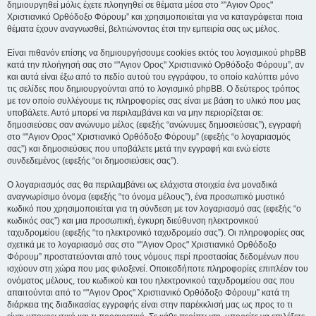
δημιουργηθεί μόλις έχετε πλοηγηθεί σε θέματα μέσα στο “"Αγιον Ορος"
Χριστιανικό Ορθόδοξο Φόρουμ” και χρησιμοποιείται για να καταγράφεται ποια
θέματα έχουν αναγνωσθεί, βελτιώνοντας έτσι την εμπειρία σας ως μέλος.
Είναι πιθανόν επίσης να δημιουργήσουμε cookies εκτός του λογισμικού phpBB
κατά την πλοήγησή σας στο “"Αγιον Ορος" Χριστιανικό Ορθόδοξο Φόρουμ”, αν
και αυτά είναι έξω από το πεδίο αυτού του εγγράφου, το οποίο καλύπτει μόνο
τις σελίδες που δημιουργούνται από το λογισμικό phpBB. Ο δεύτερος τρόπος
με τον οποίο συλλέγουμε τις πληροφορίες σας είναι με βάση το υλικό που μας
υποβάλετε. Αυτό μπορεί να περιλαμβάνει και να μην περιορίζεται σε:
δημοσιεύσεις σαν ανώνυμο μέλος (εφεξής “ανώνυμες δημοσιεύσεις”), εγγραφή
στο “"Αγιον Ορος" Χριστιανικό Ορθόδοξο Φόρουμ” (εφεξής “ο λογαριασμός
σας”) και δημοσιεύσεις που υποβάλετε μετά την εγγραφή και ενώ είστε
συνδεδεμένος (εφεξής “οι δημοσιεύσεις σας”).
Ο λογαριασμός σας θα περιλαμβάνει ως ελάχιστα στοιχεία ένα μοναδικά
αναγνωρίσιμο όνομα (εφεξής “το όνομα μέλους”), ένα προσωπικό μυστικό
κωδικό που χρησιμοποιείται για τη σύνδεση με τον λογαριασμό σας (εφεξής “ο
κωδικός σας”) και μια προσωπική, έγκυρη διεύθυνση ηλεκτρονικού
ταχυδρομείου (εφεξής “το ηλεκτρονικό ταχυδρομείο σας”). Οι πληροφορίες σας
σχετικά με το λογαριασμό σας στο “"Αγιον Ορος" Χριστιανικό Ορθόδοξο
Φόρουμ” προστατεύονται από τους νόμους περί προστασίας δεδομένων που
ισχύουν στη χώρα που μας φιλοξενεί. Οποιεσδήποτε πληροφορίες επιπλέον του
ονόματος μέλους, του κωδικού και του ηλεκτρονικού ταχυδρομείου σας που
απαιτούνται από το “"Αγιον Ορος" Χριστιανικό Ορθόδοξο Φόρουμ” κατά τη
διάρκεια της διαδικασίας εγγραφής είναι στην παρέκκλισή μας ως προς το τι