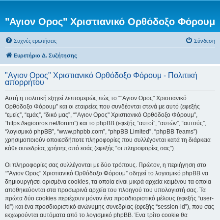
"Αγιον Ορος" Χριστιανικό Ορθόδοξο Φόρουμ
Συχνές ερωτήσεις
Σύνδεση
Ευρετήριο Δ. Συζήτησης
"Αγιον Ορος" Χριστιανικό Ορθόδοξο Φόρουμ - Πολιτική
απορρήτου
Αυτή η πολιτική εξηγεί λεπτομερώς πώς το “"Αγιον Ορος" Χριστιανικό
Ορθόδοξο Φόρουμ” και οι εταιρείες που συνδέονται στενά με αυτό (εφεξής
“εμείς”, “εμάς”, “δικό μας”, “"Αγιον Ορος" Χριστιανικό Ορθόδοξο Φόρουμ”,
“https://agiooros.net/forum”) και το phpBB (εφεξής “αυτοί”, “αυτών”, “αυτούς”,
“λογισμικό phpBB”, “www.phpbb.com”, “phpBB Limited”, “phpBB Teams”)
χρησιμοποιούν οποιεσδήποτε πληροφορίες που συλλέγονται κατά τη διάρκεια
κάθε συνεδρίας χρήσης από εσάς (εφεξής “οι πληροφορίες σας”).
Οι πληροφορίες σας συλλέγονται με δύο τρόπους. Πρώτον, η περιήγηση στο
“"Αγιον Ορος" Χριστιανικό Ορθόδοξο Φόρουμ” οδηγεί το λογισμικό phpBB να
δημιουργήσει ορισμένα cookies, τα οποία είναι μικρά αρχεία κειμένου τα οποία
αποθηκεύονται στα προσωρινά αρχεία του πλοηγού του υπολογιστή σας. Τα
πρώτα δύο cookies περιέχουν μόνον ένα προσδιοριστικό μέλους (εφεξής “user-
id”) και ένα προσδιοριστικό ανώνυμης συνεδρίας (εφεξής “session-id”), που σας
εκχωρούνται αυτόματα από το λογισμικό phpBB. Ένα τρίτο cookie θα