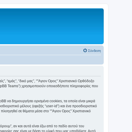
Σύνδεση
ς”, “εμάς”, “δικό μας”, “"Αγιον Ορος" Χριστιανικό Ορθόδοξο
, “phpBB Teams”) χρησιμοποιούν οποιεσδήποτε πληροφορίες που
BB να δημιουργήσει ορισμένα cookies, τα οποία είναι μικρά
ιοριστικό μέλους (εφεξής “user-id”) και ένα προσδιοριστικό
 πλοηγηθεί σε θέματα μέσα στο “"Αγιον Ορος" Χριστιανικό
ουμ”, αν και αυτά είναι έξω από το πεδίο αυτού του
οφορίες σας είναι με βάση το υλικό που μας υποβάλετε. Αυτό