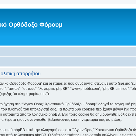
νικό Ορθόδοξο Φόρουμ
Πολιτική απορρήτου
ανικό Ορθόδοξο Φόρουμ” και οι εταιρείες που συνδέονται στενά με αυτό (εφεξής “εμεί
“αυτοί”, “αυτών”, “αυτούς”, “λογισμικό phpBB”, “www.phpbb.com”, “phpBB Limited”
(εφεξής “οι πληροφορίες σας”).
ριήγηση στο “"Αγιον Ορος" Χριστιανικό Ορθόδοξο Φόρουμ” οδηγεί το λογισμικό php
 του πλοηγού του υπολογιστή σας. Τα πρώτα δύο cookies περιέχουν μόνον ένα προσδ
ι αυτόματα από το λογισμικό phpBB. Ένα τρίτο cookie θα δημιουργηθεί μόλις έχετε
α θέματα έχουν αναγνωσθεί, βελτιώνοντας έτσι την εμπειρία σας ως μέλος.
γισμικού phpBB κατά την πλοήγησή σας στο “"Αγιον Ορος" Χριστιανικό Ορθόδοξο Φόρ
ται από το λογισμικό phpBB. Ο δεύτερος τρόπος με τον οποίο συλλέγουμε τις πληρ