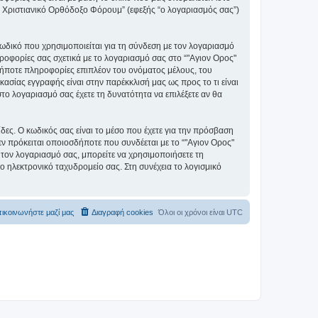
ς" Χριστιανικό Ορθόδοξο Φόρουμ” (εφεξής “ο λογαριασμός σας”)
ωδικό που χρησιμοποιείται για τη σύνδεση με τον λογαριασμό
ηροφορίες σας σχετικά με το λογαριασμό σας στο “"Αγιον Ορος"
ήποτε πληροφορίες επιπλέον του ονόματος μέλους, του
ασίας εγγραφής είναι στην παρέκκλισή μας ως προς το τι είναι
στο λογαριασμό σας έχετε τη δυνατότητα να επιλέξετε αν θα
ίδες. Ο κωδικός σας είναι το μέσο που έχετε για την πρόσβαση
ν πρόκειται οποιοσδήποτε που συνδέεται με το “"Αγιον Ορος"
 τον λογαριασμό σας, μπορείτε να χρησιμοποιήσετε τη
ο ηλεκτρονικό ταχυδρομείο σας. Στη συνέχεια το λογισμικό
ικοινωνήστε μαζί μας
Διαγραφή cookies
Όλοι οι χρόνοι είναι
UTC