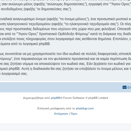
εις σαν ανώνυμο μέλος (εφεξής “ανώνυμες δημοσιεύσεις”), εγγραφή στο “"Αγιον Ορο
 συνδεδεμένος (εφεξής “οι δημοσιεύσεις σας”).
μοναδικά αναγνωρίσιμο όνομα (εφεξής “το όνομα μέλους”), ένα προσωπικό μυστικό κ
υνση ηλεκτρονικού ταχυδρομείου (εφεξής “το ηλεκτρονικό ταχυδρομείο σας”). Οι πλ
υς περί προστασίας δεδομένων που ισχύουν στη χώρα που μας φιλοξενεί. Οποιεσδ
ι από το “"Αγιον Ορος" Χριστιανικό Ορθόδοξο Φόρουμ” κατά τη διάρκεια της διαδικ
α επιλέξετε ποιες πληροφορίες στον λογαριασμό σας εκτίθενται δημόσια. Επιπλέον, 
τόματα από το λογισμικό phpBB.
ς συνιστάται να μη χρησιμοποιείτε τον ίδιο κωδικό σε πολλές διαφορετικές ιστοσελ
όρουμ”, έτσι παρακαλούμε να τον φυλάσσετε προσεκτικά και σε καμία περίπτωση δε
 σας ζητήσει νόμιμα να αποκαλύψετε τον κωδικό σας. Εάν ξεχάσετε τον κωδικό για
σμικό phpBB. Αυτή η διαδικασία θα σας ζητήσει να υποβάλετε το όνομα μέλους και τ
ο λογαριασμό σας.
Επ
Δημιουργήθηκε από
phpBB
® Forum Software © phpBB Limited
Ελληνική μετάφραση από το
phpbbgr.com
Απόρρητο
|
Όροι