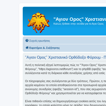
"Αγιον Ορος" Χριστια
Καλώς ήλθατε στην σελίδα για το Αγιο Ορος
Συχνές ερωτήσεις
Ευρετήριο Δ. Συζήτησης
"Αγιον Ορος" Χριστιανικό Ορθόδοξο Φόρουμ - 
Αυτή η πολιτική εξηγεί λεπτομερώς πώς το “"Αγιον Ορος" Χριστι
Φόρουμ”, “https://agiooros.net/forum”) και το phpBB (εφεξής 
συλλέγονται κατά τη διάρκεια κάθε συνεδρίας χρήσης από εσάς 
Οι πληροφορίες σας συλλέγονται με δύο τρόπους. Πρώτον, η πε
αρχεία κειμένου τα οποία αποθηκεύονται στα προσωρινά αρχεία
ανώνυμης συνεδρίας (εφεξής “session-id”), που σας εκχωρούντα
Ορθόδοξο Φόρουμ” και χρησιμοποιείται για να καταγράφεται ποι
Είναι πιθανόν επίσης να δημιουργήσουμε cookies εκτός του λο
εγγράφου, το οποίο καλύπτει μόνο τις σελίδες που δημιουργούν