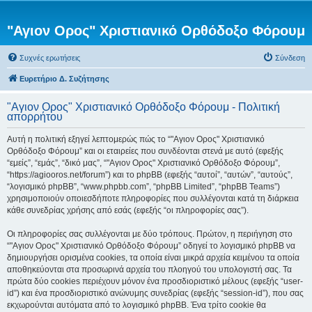
"Αγιον Ορος" Χριστιανικό Ορθόδοξο Φόρουμ
Συχνές ερωτήσεις
Σύνδεση
Ευρετήριο Δ. Συζήτησης
"Αγιον Ορος" Χριστιανικό Ορθόδοξο Φόρουμ - Πολιτική
απορρήτου
Αυτή η πολιτική εξηγεί λεπτομερώς πώς το “"Αγιον Ορος" Χριστιανικό
Ορθόδοξο Φόρουμ” και οι εταιρείες που συνδέονται στενά με αυτό (εφεξής
“εμείς”, “εμάς”, “δικό μας”, “"Αγιον Ορος" Χριστιανικό Ορθόδοξο Φόρουμ”,
“https://agiooros.net/forum”) και το phpBB (εφεξής “αυτοί”, “αυτών”, “αυτούς”,
“λογισμικό phpBB”, “www.phpbb.com”, “phpBB Limited”, “phpBB Teams”)
χρησιμοποιούν οποιεσδήποτε πληροφορίες που συλλέγονται κατά τη διάρκεια
κάθε συνεδρίας χρήσης από εσάς (εφεξής “οι πληροφορίες σας”).
Οι πληροφορίες σας συλλέγονται με δύο τρόπους. Πρώτον, η περιήγηση στο
“"Αγιον Ορος" Χριστιανικό Ορθόδοξο Φόρουμ” οδηγεί το λογισμικό phpBB να
δημιουργήσει ορισμένα cookies, τα οποία είναι μικρά αρχεία κειμένου τα οποία
αποθηκεύονται στα προσωρινά αρχεία του πλοηγού του υπολογιστή σας. Τα
πρώτα δύο cookies περιέχουν μόνον ένα προσδιοριστικό μέλους (εφεξής “user-
id”) και ένα προσδιοριστικό ανώνυμης συνεδρίας (εφεξής “session-id”), που σας
εκχωρούνται αυτόματα από το λογισμικό phpBB. Ένα τρίτο cookie θα