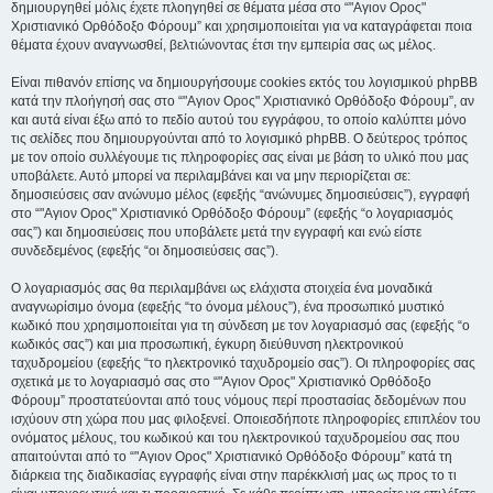
δημιουργηθεί μόλις έχετε πλοηγηθεί σε θέματα μέσα στο “"Αγιον Ορος"
Χριστιανικό Ορθόδοξο Φόρουμ” και χρησιμοποιείται για να καταγράφεται ποια
θέματα έχουν αναγνωσθεί, βελτιώνοντας έτσι την εμπειρία σας ως μέλος.
Είναι πιθανόν επίσης να δημιουργήσουμε cookies εκτός του λογισμικού phpBB
κατά την πλοήγησή σας στο “"Αγιον Ορος" Χριστιανικό Ορθόδοξο Φόρουμ”, αν
και αυτά είναι έξω από το πεδίο αυτού του εγγράφου, το οποίο καλύπτει μόνο
τις σελίδες που δημιουργούνται από το λογισμικό phpBB. Ο δεύτερος τρόπος
με τον οποίο συλλέγουμε τις πληροφορίες σας είναι με βάση το υλικό που μας
υποβάλετε. Αυτό μπορεί να περιλαμβάνει και να μην περιορίζεται σε:
δημοσιεύσεις σαν ανώνυμο μέλος (εφεξής “ανώνυμες δημοσιεύσεις”), εγγραφή
στο “"Αγιον Ορος" Χριστιανικό Ορθόδοξο Φόρουμ” (εφεξής “ο λογαριασμός
σας”) και δημοσιεύσεις που υποβάλετε μετά την εγγραφή και ενώ είστε
συνδεδεμένος (εφεξής “οι δημοσιεύσεις σας”).
Ο λογαριασμός σας θα περιλαμβάνει ως ελάχιστα στοιχεία ένα μοναδικά
αναγνωρίσιμο όνομα (εφεξής “το όνομα μέλους”), ένα προσωπικό μυστικό
κωδικό που χρησιμοποιείται για τη σύνδεση με τον λογαριασμό σας (εφεξής “ο
κωδικός σας”) και μια προσωπική, έγκυρη διεύθυνση ηλεκτρονικού
ταχυδρομείου (εφεξής “το ηλεκτρονικό ταχυδρομείο σας”). Οι πληροφορίες σας
σχετικά με το λογαριασμό σας στο “"Αγιον Ορος" Χριστιανικό Ορθόδοξο
Φόρουμ” προστατεύονται από τους νόμους περί προστασίας δεδομένων που
ισχύουν στη χώρα που μας φιλοξενεί. Οποιεσδήποτε πληροφορίες επιπλέον του
ονόματος μέλους, του κωδικού και του ηλεκτρονικού ταχυδρομείου σας που
απαιτούνται από το “"Αγιον Ορος" Χριστιανικό Ορθόδοξο Φόρουμ” κατά τη
διάρκεια της διαδικασίας εγγραφής είναι στην παρέκκλισή μας ως προς το τι