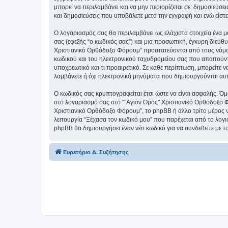
μπορεί να περιλαμβάνει και να μην περιορίζεται σε: δημοσιεύσ
και δημοσιεύσεις που υποβάλετε μετά την εγγραφή και ενώ είστε
Ο λογαριασμός σας θα περιλαμβάνει ως ελάχιστα στοιχεία ένα 
σας (εφεξής “ο κωδικός σας”) και μια προσωπική, έγκυρη διεύθ
Χριστιανικό Ορθόδοξο Φόρουμ” προστατεύονται από τους νόμο
κωδικού και του ηλεκτρονικού ταχυδρομείου σας που απαιτούντα
υποχρεωτικό και τι προαιρετικό. Σε κάθε περίπτωση, μπορείτε ν
λαμβάνετε ή όχι ηλεκτρονικά μηνύματα που δημιουργούνται αυ
Ο κωδικός σας κρυπτογραφείται έτσι ώστε να είναι ασφαλής. Όμω
στο λογαριασμό σας στο “"Αγιον Ορος" Χριστιανικό Ορθόδοξο Φ
Χριστιανικό Ορθόδοξο Φόρουμ”, το phpBB ή άλλο τρίτο μέρος να
λειτουργία “Ξέχασα τον κωδικό μου” που παρέχεται από το λογι
phpBB θα δημιουργήσει έναν νέο κωδικό για να συνδεθείτε με τ
Ευρετήριο Δ. Συζήτησης