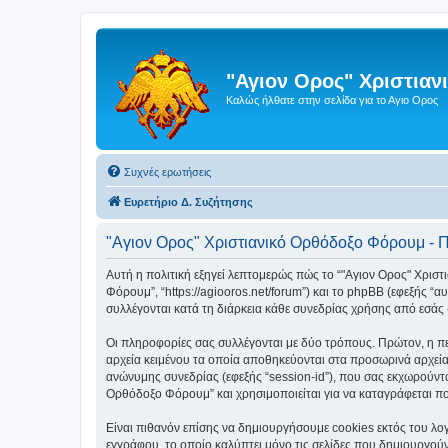
"Αγιον Ορος" Χριστια
Καλώς ήλθατε στην σελίδα για το Αγιο Ορος
Συχνές ερωτήσεις
Ευρετήριο Δ. Συζήτησης
"Αγιον Ορος" Χριστιανικό Ορθόδοξο Φόρουμ - 
Αυτή η πολιτική εξηγεί λεπτομερώς πώς το “"Αγιον Ορος" Χριστι
Φόρουμ”, “https://agiooros.net/forum”) και το phpBB (εφεξής 
συλλέγονται κατά τη διάρκεια κάθε συνεδρίας χρήσης από εσάς 
Οι πληροφορίες σας συλλέγονται με δύο τρόπους. Πρώτον, η πε
αρχεία κειμένου τα οποία αποθηκεύονται στα προσωρινά αρχεία
ανώνυμης συνεδρίας (εφεξής “session-id”), που σας εκχωρούντα
Ορθόδοξο Φόρουμ” και χρησιμοποιείται για να καταγράφεται ποι
Είναι πιθανόν επίσης να δημιουργήσουμε cookies εκτός του λο
εγγράφου, το οποίο καλύπτει μόνο τις σελίδες που δημιουργούν