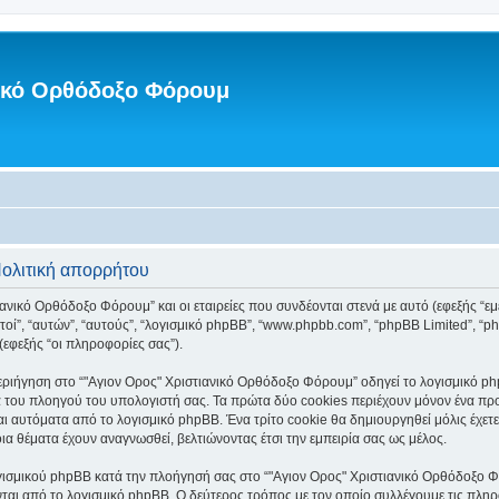
νικό Ορθόδοξο Φόρουμ
Πολιτική απορρήτου
ανικό Ορθόδοξο Φόρουμ” και οι εταιρείες που συνδέονται στενά με αυτό (εφεξής “εμεί
“αυτοί”, “αυτών”, “αυτούς”, “λογισμικό phpBB”, “www.phpbb.com”, “phpBB Limited”
(εφεξής “οι πληροφορίες σας”).
ριήγηση στο “"Αγιον Ορος" Χριστιανικό Ορθόδοξο Φόρουμ” οδηγεί το λογισμικό php
 του πλοηγού του υπολογιστή σας. Τα πρώτα δύο cookies περιέχουν μόνον ένα προσδ
ι αυτόματα από το λογισμικό phpBB. Ένα τρίτο cookie θα δημιουργηθεί μόλις έχετε
α θέματα έχουν αναγνωσθεί, βελτιώνοντας έτσι την εμπειρία σας ως μέλος.
γισμικού phpBB κατά την πλοήγησή σας στο “"Αγιον Ορος" Χριστιανικό Ορθόδοξο Φόρ
ται από το λογισμικό phpBB. Ο δεύτερος τρόπος με τον οποίο συλλέγουμε τις πληρ