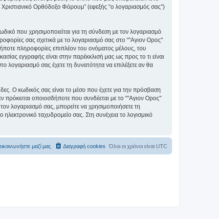
ς" Χριστιανικό Ορθόδοξο Φόρουμ” (εφεξής “ο λογαριασμός σας”)
ωδικό που χρησιμοποιείται για τη σύνδεση με τον λογαριασμό
ηροφορίες σας σχετικά με το λογαριασμό σας στο “"Αγιον Ορος"
ήποτε πληροφορίες επιπλέον του ονόματος μέλους, του
ασίας εγγραφής είναι στην παρέκκλισή μας ως προς το τι είναι
στο λογαριασμό σας έχετε τη δυνατότητα να επιλέξετε αν θα
ίδες. Ο κωδικός σας είναι το μέσο που έχετε για την πρόσβαση
ν πρόκειται οποιοσδήποτε που συνδέεται με το “"Αγιον Ορος"
 τον λογαριασμό σας, μπορείτε να χρησιμοποιήσετε τη
ο ηλεκτρονικό ταχυδρομείο σας. Στη συνέχεια το λογισμικό
ικοινωνήστε μαζί μας
Διαγραφή cookies
Όλοι οι χρόνοι είναι
UTC