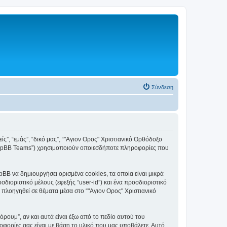
Σύνδεση
ς”, “εμάς”, “δικό μας”, “"Αγιον Ορος" Χριστιανικό Ορθόδοξο
, “phpBB Teams”) χρησιμοποιούν οποιεσδήποτε πληροφορίες που
BB να δημιουργήσει ορισμένα cookies, τα οποία είναι μικρά
ιοριστικό μέλους (εφεξής “user-id”) και ένα προσδιοριστικό
 πλοηγηθεί σε θέματα μέσα στο “"Αγιον Ορος" Χριστιανικό
ουμ”, αν και αυτά είναι έξω από το πεδίο αυτού του
οφορίες σας είναι με βάση το υλικό που μας υποβάλετε. Αυτό