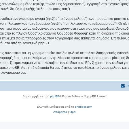
εις σαν ανώνυμο μέλος (εφεξής “ανώνυμες δημοσιεύσεις”), εγγραφή στο “"Αγιον Ορο
 συνδεδεμένος (εφεξής “οι δημοσιεύσεις σας”).
μοναδικά αναγνωρίσιμο όνομα (εφεξής “το όνομα μέλους”), ένα προσωπικό μυστικό κ
υνση ηλεκτρονικού ταχυδρομείου (εφεξής “το ηλεκτρονικό ταχυδρομείο σας”). Οι πλ
υς περί προστασίας δεδομένων που ισχύουν στη χώρα που μας φιλοξενεί. Οποιεσδ
ι από το “"Αγιον Ορος" Χριστιανικό Ορθόδοξο Φόρουμ” κατά τη διάρκεια της διαδικ
α επιλέξετε ποιες πληροφορίες στον λογαριασμό σας εκτίθενται δημόσια. Επιπλέον, 
τόματα από το λογισμικό phpBB.
ς συνιστάται να μη χρησιμοποιείτε τον ίδιο κωδικό σε πολλές διαφορετικές ιστοσελ
όρουμ”, έτσι παρακαλούμε να τον φυλάσσετε προσεκτικά και σε καμία περίπτωση δε
 σας ζητήσει νόμιμα να αποκαλύψετε τον κωδικό σας. Εάν ξεχάσετε τον κωδικό για
σμικό phpBB. Αυτή η διαδικασία θα σας ζητήσει να υποβάλετε το όνομα μέλους και τ
ο λογαριασμό σας.
Επ
Δημιουργήθηκε από
phpBB
® Forum Software © phpBB Limited
Ελληνική μετάφραση από το
phpbbgr.com
Απόρρητο
|
Όροι