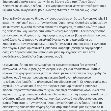
δημιουργηθεί μόλις έχετε πλοηγηθεί σε θέματα μέσα στο “"Αγιον Ορος"
Χριστιανικό Ορθόδοξο Φόρουμ” και χρησιμοποιείται για να καταγράφεται ποια
θέματα έχουν αναγνωσθεί, βελτιώνοντας έτσι την εμπειρία σας ως μέλος.
Είναι πιθανόν επίσης να δημιουργήσουμε cookies εκτός του λογισμικού phpBB
κατά την πλοήγησή σας στο “"Αγιον Ορος" Χριστιανικό Ορθόδοξο Φόρουμ”, αν
και αυτά είναι έξω από το πεδίο αυτού του εγγράφου, το οποίο καλύπτει μόνο
τις σελίδες που δημιουργούνται από το λογισμικό phpBB. Ο δεύτερος τρόπος
με τον οποίο συλλέγουμε τις πληροφορίες σας είναι με βάση το υλικό που μας
υποβάλετε. Αυτό μπορεί να περιλαμβάνει και να μην περιορίζεται σε:
δημοσιεύσεις σαν ανώνυμο μέλος (εφεξής “ανώνυμες δημοσιεύσεις”), εγγραφή
στο “"Αγιον Ορος" Χριστιανικό Ορθόδοξο Φόρουμ” (εφεξής “ο λογαριασμός
σας”) και δημοσιεύσεις που υποβάλετε μετά την εγγραφή και ενώ είστε
συνδεδεμένος (εφεξής “οι δημοσιεύσεις σας”).
Ο λογαριασμός σας θα περιλαμβάνει ως ελάχιστα στοιχεία ένα μοναδικά
αναγνωρίσιμο όνομα (εφεξής “το όνομα μέλους”), ένα προσωπικό μυστικό
κωδικό που χρησιμοποιείται για τη σύνδεση με τον λογαριασμό σας (εφεξής “ο
κωδικός σας”) και μια προσωπική, έγκυρη διεύθυνση ηλεκτρονικού
ταχυδρομείου (εφεξής “το ηλεκτρονικό ταχυδρομείο σας”). Οι πληροφορίες σας
σχετικά με το λογαριασμό σας στο “"Αγιον Ορος" Χριστιανικό Ορθόδοξο
Φόρουμ” προστατεύονται από τους νόμους περί προστασίας δεδομένων που
ισχύουν στη χώρα που μας φιλοξενεί. Οποιεσδήποτε πληροφορίες επιπλέον του
ονόματος μέλους, του κωδικού και του ηλεκτρονικού ταχυδρομείου σας που
απαιτούνται από το “"Αγιον Ορος" Χριστιανικό Ορθόδοξο Φόρουμ” κατά τη
διάρκεια της διαδικασίας εγγραφής είναι στην παρέκκλισή μας ως προς το τι