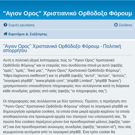
"Αγιον Ορος" Χριστιανικό Ορθόδοξο Φόρουμ
Συχνές ερωτήσεις
Σύνδεση
Ευρετήριο Δ. Συζήτησης
"Αγιον Ορος" Χριστιανικό Ορθόδοξο Φόρουμ - Πολιτική
απορρήτου
Αυτή η πολιτική εξηγεί λεπτομερώς πώς το “"Αγιον Ορος" Χριστιανικό
Ορθόδοξο Φόρουμ” και οι εταιρείες που συνδέονται στενά με αυτό (εφεξής
“εμείς”, “εμάς”, “δικό μας”, “"Αγιον Ορος" Χριστιανικό Ορθόδοξο Φόρουμ”,
“https://agiooros.net/forum”) και το phpBB (εφεξής “αυτοί”, “αυτών”, “αυτούς”,
“λογισμικό phpBB”, “www.phpbb.com”, “phpBB Limited”, “phpBB Teams”)
χρησιμοποιούν οποιεσδήποτε πληροφορίες που συλλέγονται κατά τη διάρκεια
κάθε συνεδρίας χρήσης από εσάς (εφεξής “οι πληροφορίες σας”).
Οι πληροφορίες σας συλλέγονται με δύο τρόπους. Πρώτον, η περιήγηση στο
“"Αγιον Ορος" Χριστιανικό Ορθόδοξο Φόρουμ” οδηγεί το λογισμικό phpBB να
δημιουργήσει ορισμένα cookies, τα οποία είναι μικρά αρχεία κειμένου τα οποία
αποθηκεύονται στα προσωρινά αρχεία του πλοηγού του υπολογιστή σας. Τα
πρώτα δύο cookies περιέχουν μόνον ένα προσδιοριστικό μέλους (εφεξής “user-
id”) και ένα προσδιοριστικό ανώνυμης συνεδρίας (εφεξής “session-id”), που σας
εκχωρούνται αυτόματα από το λογισμικό phpBB. Ένα τρίτο cookie θα