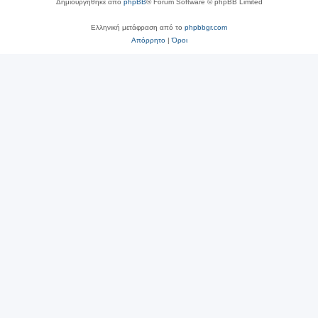
Δημιουργήθηκε από
phpBB
® Forum Software © phpBB Limited
Ελληνική μετάφραση από το
phpbbgr.com
Απόρρητο
|
Όροι