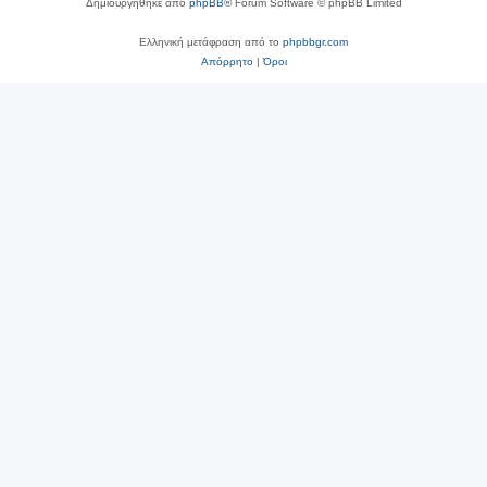
Δημιουργήθηκε από
phpBB
® Forum Software © phpBB Limited
Ελληνική μετάφραση από το
phpbbgr.com
Απόρρητο
|
Όροι