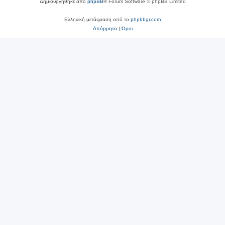
Δημιουργήθηκε από
phpBB
® Forum Software © phpBB Limited
Ελληνική μετάφραση από το
phpbbgr.com
Απόρρητο
|
Όροι