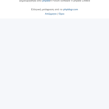
Δημιουργήθηκε από
phpBB
® Forum Software © phpBB Limited
Ελληνική μετάφραση από το
phpbbgr.com
Απόρρητο
|
Όροι