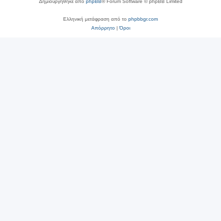
Δημιουργήθηκε από
phpBB
® Forum Software © phpBB Limited
Ελληνική μετάφραση από το
phpbbgr.com
Απόρρητο
|
Όροι