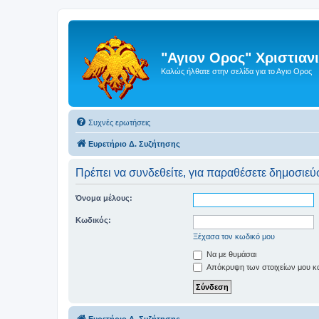
"Αγιον Ορος" Χριστια
Καλώς ήλθατε στην σελίδα για το Αγιο Ορος
Συχνές ερωτήσεις
Ευρετήριο Δ. Συζήτησης
Πρέπει να συνδεθείτε, για παραθέσετε δημοσιεύσ
Όνομα μέλους:
Κωδικός:
Ξέχασα τον κωδικό μου
Να με θυμάσαι
Απόκρυψη των στοιχείων μου κατ