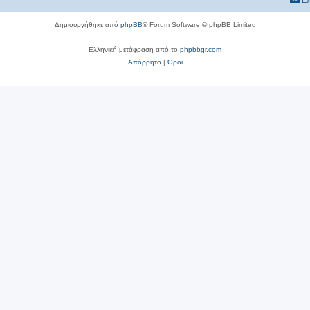
Επ
Δημιουργήθηκε από
phpBB
® Forum Software © phpBB Limited
Ελληνική μετάφραση από το
phpbbgr.com
Απόρρητο
|
Όροι