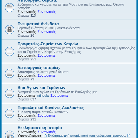
Λειτουργικά Θέματα.
Συζητήσεις και γνώμες για τα Ιερά Μυστήρια της Εκκλησίας μας. Θέματα
Λατρείας.
Συντονιστής:
Συντονιστές
Θέματα:
113
Πνευματικά Ανέκδοτα
θεματική ενότητα με Πνευματικά Ανέκδοτα.
Συντονιστής:
Συντονιστές
Θέματα:
20
Προφητείες-Σημεία των Καιρών
Γενικότερη συζήτηση σχετικά με την ερμηνεία των προφητειών της Ορθοδοξίας
και τα Σημεία των Καιρών στην Εποχή μας.
Συντονιστής:
Συντονιστές
Θέματα:
251
Λειτουργικές απορίες.
Απαντήσεις σε λειτουργικά θέματα.
Συντονιστής:
Συντονιστές
Θέματα:
79
Βίοι Αγίων και Γερόντων
Βιογραφία των Αγίων και Γερόντων τις Εκκλησίας μας
Συντονιστές:
ntinoula
,
Συντονιστές
Θέματα:
837
Παρακλητικοί Κανόνες-Ακολουθίες
Συλλογη παρακλητικών κανόνων
Συντονιστής:
Συντονιστές
Θέματα:
231
Εκκλησιαστική Ιστορία
Συντονιστής:
Συντονιστές
Υπο-συζητήσεις:
Εκκλησιαστική ιστορία κατά τους νεότερους χρόνους
,