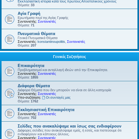
Εκκλησιαστική ιστορία κατά τους πρώτους Αποστολικούς χρόνους
Θέματα:
33
Αγία Γραφή
Ερωτήματα περί της Αγίας Γραφής
Συντονιστής:
Συντονιστές
Θέματα:
71
Πνευματικά Θέματα
Γενικά Πνευματικά Θέματα
Συντονιστές:
konstantinoupolitis
,
Συντονιστές
Θέματα:
207
Γενικές Συζητήσεις
Επικαιρότητα
Προβληματισμοί και ανταλλαγή ιδεών από την Επικαιρότητα.
Συντονιστής:
Συντονιστές
Θέματα:
1855
Διάφορα Θέματα
Διάφορα Θέματα που δεν μπορούν να είναι σε άλλη κατηγορία
Συντονιστής:
Συντονιστές
Υπο-συζήτηση:
Οι συνταγές μας
Θέματα:
1762
Εκκλησιαστική Επικαιρότητα
Συντονιστής:
Συντονιστές
Θέματα:
702
Σελίδες που ανακαλύψαμε και ίσως σας ενδιαφέρουν
Διάφορες σελίδες που ανακαλύψαμε εμείς, ή εσείς, και πιστεύουμε ότι
ενδιαφέρουν και κάποιους άλλους.
Συντονιστής:
Συντονιστές