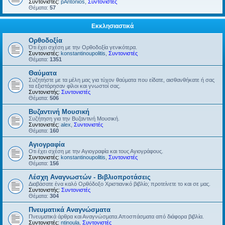
Συντονιστές:
pAntonios
,
Συντονιστές
Θέματα:
57
Εκκλησιαστικά
Ορθοδοξία
Ότι έχει σχέση με την Ορθοδοξία γενικότερα.
Συντονιστές:
konstantinoupolitis
,
Συντονιστές
Θέματα:
1351
Θαύματα
Συζητήστε με τα μέλη μας για τύχον θαύματα που είδατε, αισθανθήκατε ή σας
τα εξιστόρησαν φίλοι και γνωστοί σας.
Συντονιστής:
Συντονιστές
Θέματα:
506
Βυζαντινή Μουσική
Συζήτηση για την Βυζαντινή Μουσική.
Συντονιστές:
alex
,
Συντονιστές
Θέματα:
160
Αγιογραφία
Οτι έχει σχέση με την Αγιογραφία και τους Αγιογράφους.
Συντονιστές:
konstantinoupolitis
,
Συντονιστές
Θέματα:
156
Λέσχη Αναγνωστών - Βιβλιοπροτάσεις
Διαβάσατε ένα καλό Ορθόδοξο Χριστιανικό βιβλίο; προτείνετε το και σε μας.
Συντονιστής:
Συντονιστές
Θέματα:
304
Πνευματικά Αναγνώσματα
Πνευματικά άρθρα και Αναγνώσματα.Αποσπάσματα από διάφορα βιβλία.
Συντονιστές:
ntinoula
,
Συντονιστές