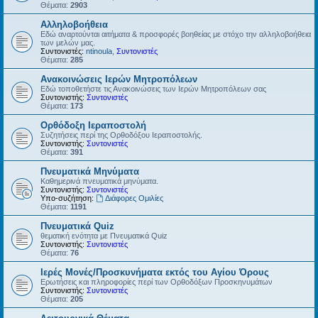
Θέματα:
2903
Αλληλοβοήθεια
Εδώ αναρτούνται αιτήματα & προσφορές βοηθείας με στόχο την αλληλοβοήθεια
των μελών μας.
Συντονιστές:
ntinoula
,
Συντονιστές
Θέματα:
285
Ανακοινώσεις Ιερών Μητροπόλεων
Εδώ τοποθετήστε τις Ανακοινώσεις των Ιερών Μητροπόλεων σας
Συντονιστής:
Συντονιστές
Θέματα:
173
Ορθόδοξη Ιεραποστολή
Συζητήσεις περί της Ορθοδόξου Ιεραποστολής.
Συντονιστής:
Συντονιστές
Θέματα:
391
Πνευματικά Μηνύματα
Καθημερινά πνευματικά μηνύματα.
Συντονιστής:
Συντονιστές
Υπο-συζήτηση:
Διάφορες Ομιλίες
Θέματα:
1191
Πνευματικά Quiz
θεματική ενότητα με Πνευματικά Quiz
Συντονιστής:
Συντονιστές
Θέματα:
76
Ιερές Μονές/Προσκυνήματα εκτός του Αγίου Όρους
Ερωτήσεις και πληροφορίες περί των Ορθοδόξων Προσκηνυμάτων
Συντονιστής:
Συντονιστές
Θέματα:
205