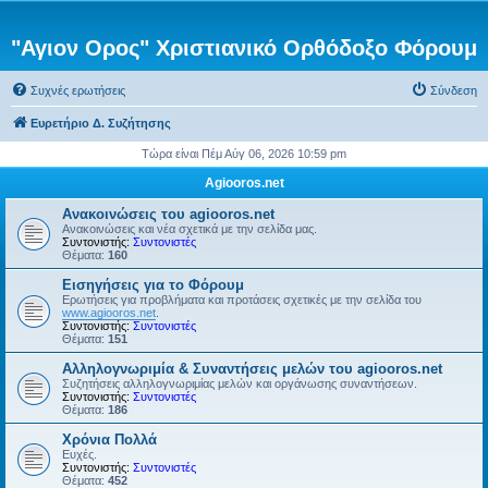
"Αγιον Ορος" Χριστιανικό Ορθόδοξο Φόρουμ
Συχνές ερωτήσεις
Σύνδεση
Ευρετήριο Δ. Συζήτησης
Τώρα είναι Πέμ Αύγ 06, 2026 10:59 pm
Agiooros.net
Ανακοινώσεις του agiooros.net
Ανακοινώσεις και νέα σχετικά με την σελίδα μας.
Συντονιστής:
Συντονιστές
Θέματα:
160
Εισηγήσεις για το Φόρουμ
Ερωτήσεις για προβλήματα και προτάσεις σχετικές με την σελίδα του
www.agiooros.net
.
Συντονιστής:
Συντονιστές
Θέματα:
151
Αλληλογνωριμία & Συναντήσεις μελών του agiooros.net
Συζητήσεις αλληλογνωριμίας μελών και οργάνωσης συναντήσεων.
Συντονιστής:
Συντονιστές
Θέματα:
186
Χρόνια Πολλά
Ευχές.
Συντονιστής:
Συντονιστές
Θέματα:
452