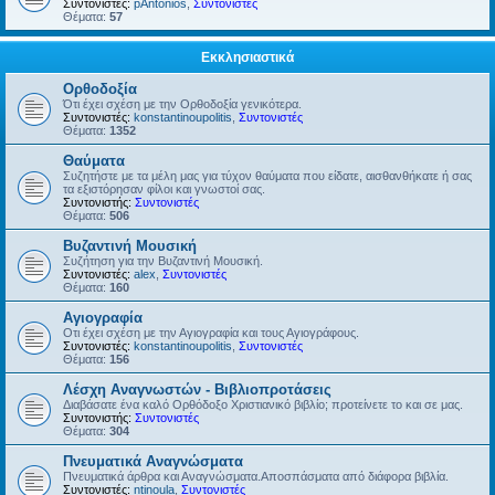
Συντονιστές:
pAntonios
,
Συντονιστές
Θέματα:
57
Εκκλησιαστικά
Ορθοδοξία
Ότι έχει σχέση με την Ορθοδοξία γενικότερα.
Συντονιστές:
konstantinoupolitis
,
Συντονιστές
Θέματα:
1352
Θαύματα
Συζητήστε με τα μέλη μας για τύχον θαύματα που είδατε, αισθανθήκατε ή σας
τα εξιστόρησαν φίλοι και γνωστοί σας.
Συντονιστής:
Συντονιστές
Θέματα:
506
Βυζαντινή Μουσική
Συζήτηση για την Βυζαντινή Μουσική.
Συντονιστές:
alex
,
Συντονιστές
Θέματα:
160
Αγιογραφία
Οτι έχει σχέση με την Αγιογραφία και τους Αγιογράφους.
Συντονιστές:
konstantinoupolitis
,
Συντονιστές
Θέματα:
156
Λέσχη Αναγνωστών - Βιβλιοπροτάσεις
Διαβάσατε ένα καλό Ορθόδοξο Χριστιανικό βιβλίο; προτείνετε το και σε μας.
Συντονιστής:
Συντονιστές
Θέματα:
304
Πνευματικά Αναγνώσματα
Πνευματικά άρθρα και Αναγνώσματα.Αποσπάσματα από διάφορα βιβλία.
Συντονιστές:
ntinoula
,
Συντονιστές