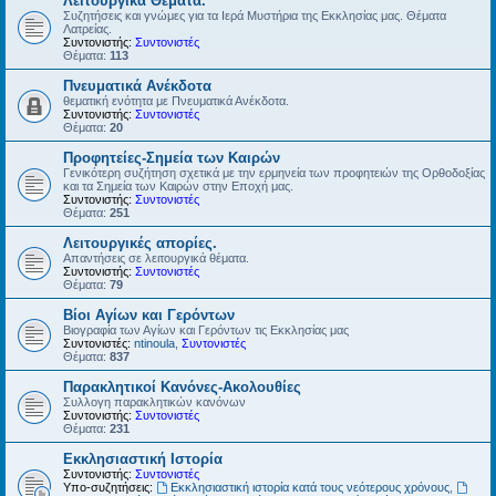
Λειτουργικά Θέματα.
Συζητήσεις και γνώμες για τα Ιερά Μυστήρια της Εκκλησίας μας. Θέματα
Λατρείας.
Συντονιστής:
Συντονιστές
Θέματα:
113
Πνευματικά Ανέκδοτα
θεματική ενότητα με Πνευματικά Ανέκδοτα.
Συντονιστής:
Συντονιστές
Θέματα:
20
Προφητείες-Σημεία των Καιρών
Γενικότερη συζήτηση σχετικά με την ερμηνεία των προφητειών της Ορθοδοξίας
και τα Σημεία των Καιρών στην Εποχή μας.
Συντονιστής:
Συντονιστές
Θέματα:
251
Λειτουργικές απορίες.
Απαντήσεις σε λειτουργικά θέματα.
Συντονιστής:
Συντονιστές
Θέματα:
79
Βίοι Αγίων και Γερόντων
Βιογραφία των Αγίων και Γερόντων τις Εκκλησίας μας
Συντονιστές:
ntinoula
,
Συντονιστές
Θέματα:
837
Παρακλητικοί Κανόνες-Ακολουθίες
Συλλογη παρακλητικών κανόνων
Συντονιστής:
Συντονιστές
Θέματα:
231
Εκκλησιαστική Ιστορία
Συντονιστής:
Συντονιστές
Υπο-συζητήσεις:
Εκκλησιαστική ιστορία κατά τους νεότερους χρόνους
,