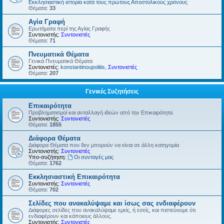
Εκκλησιαστική ιστορία κατά τους πρώτους Αποστολικούς χρόνους
Θέματα:
33
Αγία Γραφή
Ερωτήματα περί της Αγίας Γραφής
Συντονιστής:
Συντονιστές
Θέματα:
71
Πνευματικά Θέματα
Γενικά Πνευματικά Θέματα
Συντονιστές:
konstantinoupolitis
,
Συντονιστές
Θέματα:
207
Γενικές Συζητήσεις
Επικαιρότητα
Προβληματισμοί και ανταλλαγή ιδεών από την Επικαιρότητα.
Συντονιστής:
Συντονιστές
Θέματα:
1855
Διάφορα Θέματα
Διάφορα Θέματα που δεν μπορούν να είναι σε άλλη κατηγορία
Συντονιστής:
Συντονιστές
Υπο-συζήτηση:
Οι συνταγές μας
Θέματα:
1762
Εκκλησιαστική Επικαιρότητα
Συντονιστής:
Συντονιστές
Θέματα:
702
Σελίδες που ανακαλύψαμε και ίσως σας ενδιαφέρουν
Διάφορες σελίδες που ανακαλύψαμε εμείς, ή εσείς, και πιστεύουμε ότι
ενδιαφέρουν και κάποιους άλλους.
Συντονιστής:
Συντονιστές