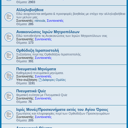
Θέματα:
2903
Αλληλοβοήθεια
Εδώ αναρτούνται αιτήματα & προσφορές βοηθείας με στόχο την αλληλοβοήθεια
των μελών μας.
Συντονιστές:
ntinoula
,
Συντονιστές
Θέματα:
285
Ανακοινώσεις Ιερών Μητροπόλεων
Εδώ τοποθετήστε τις Ανακοινώσεις των Ιερών Μητροπόλεων σας
Συντονιστής:
Συντονιστές
Θέματα:
173
Ορθόδοξη Ιεραποστολή
Συζητήσεις περί της Ορθοδόξου Ιεραποστολής.
Συντονιστής:
Συντονιστές
Θέματα:
391
Πνευματικά Μηνύματα
Καθημερινά πνευματικά μηνύματα.
Συντονιστής:
Συντονιστές
Υπο-συζήτηση:
Διάφορες Ομιλίες
Θέματα:
1191
Πνευματικά Quiz
θεματική ενότητα με Πνευματικά Quiz
Συντονιστής:
Συντονιστές
Θέματα:
76
Ιερές Μονές/Προσκυνήματα εκτός του Αγίου Όρους
Ερωτήσεις και πληροφορίες περί των Ορθοδόξων Προσκηνυμάτων
Συντονιστής:
Συντονιστές
Θέματα:
205