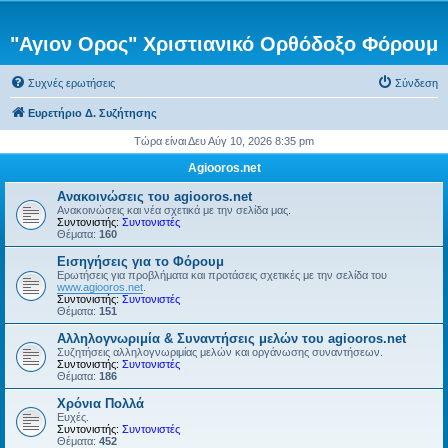
"Αγιον Ορος" Χριστιανικό Ορθόδοξο Φόρουμ
Συχνές ερωτήσεις
Σύνδεση
Ευρετήριο Δ. Συζήτησης
Τώρα είναι Δευ Αύγ 10, 2026 8:35 pm
Agiooros.net
Ανακοινώσεις του agiooros.net
Ανακοινώσεις και νέα σχετικά με την σελίδα μας.
Συντονιστής:
Συντονιστές
Θέματα:
160
Εισηγήσεις για το Φόρουμ
Ερωτήσεις για προβλήματα και προτάσεις σχετικές με την σελίδα του
www.agiooros.net
.
Συντονιστής:
Συντονιστές
Θέματα:
151
Αλληλογνωριμία & Συναντήσεις μελών του agiooros.net
Συζητήσεις αλληλογνωριμίας μελών και οργάνωσης συναντήσεων.
Συντονιστής:
Συντονιστές
Θέματα:
186
Χρόνια Πολλά
Ευχές.
Συντονιστής:
Συντονιστές
Θέματα:
452