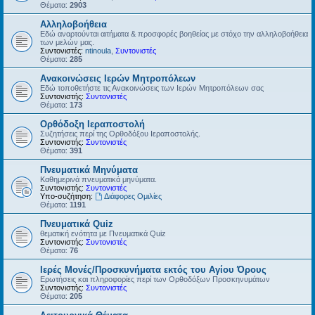
Θέματα:
2903
Αλληλοβοήθεια
Εδώ αναρτούνται αιτήματα & προσφορές βοηθείας με στόχο την αλληλοβοήθεια
των μελών μας.
Συντονιστές:
ntinoula
,
Συντονιστές
Θέματα:
285
Ανακοινώσεις Ιερών Μητροπόλεων
Εδώ τοποθετήστε τις Ανακοινώσεις των Ιερών Μητροπόλεων σας
Συντονιστής:
Συντονιστές
Θέματα:
173
Ορθόδοξη Ιεραποστολή
Συζητήσεις περί της Ορθοδόξου Ιεραποστολής.
Συντονιστής:
Συντονιστές
Θέματα:
391
Πνευματικά Μηνύματα
Καθημερινά πνευματικά μηνύματα.
Συντονιστής:
Συντονιστές
Υπο-συζήτηση:
Διάφορες Ομιλίες
Θέματα:
1191
Πνευματικά Quiz
θεματική ενότητα με Πνευματικά Quiz
Συντονιστής:
Συντονιστές
Θέματα:
76
Ιερές Μονές/Προσκυνήματα εκτός του Αγίου Όρους
Ερωτήσεις και πληροφορίες περί των Ορθοδόξων Προσκηνυμάτων
Συντονιστής:
Συντονιστές
Θέματα:
205