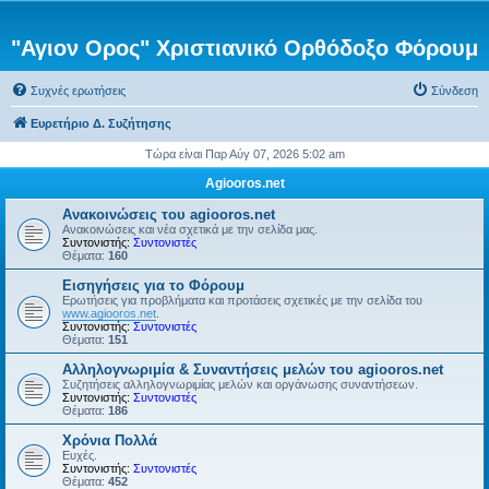
"Αγιον Ορος" Χριστιανικό Ορθόδοξο Φόρουμ
Συχνές ερωτήσεις
Σύνδεση
Ευρετήριο Δ. Συζήτησης
Τώρα είναι Παρ Αύγ 07, 2026 5:02 am
Agiooros.net
Ανακοινώσεις του agiooros.net
Ανακοινώσεις και νέα σχετικά με την σελίδα μας.
Συντονιστής:
Συντονιστές
Θέματα:
160
Εισηγήσεις για το Φόρουμ
Ερωτήσεις για προβλήματα και προτάσεις σχετικές με την σελίδα του
www.agiooros.net
.
Συντονιστής:
Συντονιστές
Θέματα:
151
Αλληλογνωριμία & Συναντήσεις μελών του agiooros.net
Συζητήσεις αλληλογνωριμίας μελών και οργάνωσης συναντήσεων.
Συντονιστής:
Συντονιστές
Θέματα:
186
Χρόνια Πολλά
Ευχές.
Συντονιστής:
Συντονιστές
Θέματα:
452