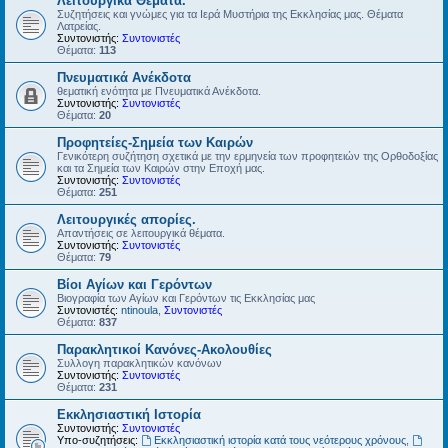
Λειτουργικά Θέματα.
Συζητήσεις και γνώμες για τα Ιερά Μυστήρια της Εκκλησίας μας. Θέματα
Λατρείας.
Συντονιστής:
Συντονιστές
Θέματα:
113
Πνευματικά Ανέκδοτα
θεματική ενότητα με Πνευματικά Ανέκδοτα.
Συντονιστής:
Συντονιστές
Θέματα:
20
Προφητείες-Σημεία των Καιρών
Γενικότερη συζήτηση σχετικά με την ερμηνεία των προφητειών της Ορθοδοξίας
και τα Σημεία των Καιρών στην Εποχή μας.
Συντονιστής:
Συντονιστές
Θέματα:
251
Λειτουργικές απορίες.
Απαντήσεις σε λειτουργικά θέματα.
Συντονιστής:
Συντονιστές
Θέματα:
79
Βίοι Αγίων και Γερόντων
Βιογραφία των Αγίων και Γερόντων τις Εκκλησίας μας
Συντονιστές:
ntinoula
,
Συντονιστές
Θέματα:
837
Παρακλητικοί Κανόνες-Ακολουθίες
Συλλογη παρακλητικών κανόνων
Συντονιστής:
Συντονιστές
Θέματα:
231
Εκκλησιαστική Ιστορία
Συντονιστής:
Συντονιστές
Υπο-συζητήσεις:
Εκκλησιαστική ιστορία κατά τους νεότερους χρόνους
,