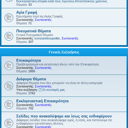
Εκκλησιαστική ιστορία κατά τους πρώτους Αποστολικούς χρόνους
Θέματα:
33
Αγία Γραφή
Ερωτήματα περί της Αγίας Γραφής
Συντονιστής:
Συντονιστές
Θέματα:
71
Πνευματικά Θέματα
Γενικά Πνευματικά Θέματα
Συντονιστές:
konstantinoupolitis
,
Συντονιστές
Θέματα:
207
Γενικές Συζητήσεις
Επικαιρότητα
Προβληματισμοί και ανταλλαγή ιδεών από την Επικαιρότητα.
Συντονιστής:
Συντονιστές
Θέματα:
1855
Διάφορα Θέματα
Διάφορα Θέματα που δεν μπορούν να είναι σε άλλη κατηγορία
Συντονιστής:
Συντονιστές
Υπο-συζήτηση:
Οι συνταγές μας
Θέματα:
1762
Εκκλησιαστική Επικαιρότητα
Συντονιστής:
Συντονιστές
Θέματα:
702
Σελίδες που ανακαλύψαμε και ίσως σας ενδιαφέρουν
Διάφορες σελίδες που ανακαλύψαμε εμείς, ή εσείς, και πιστεύουμε ότι
ενδιαφέρουν και κάποιους άλλους.
Συντονιστής:
Συντονιστές