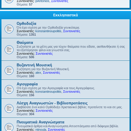
Συντονιστές:
pAntonios
,
Συντονιστές
Θέματα:
57
Εκκλησιαστικά
Ορθοδοξία
Ότι έχει σχέση με την Ορθοδοξία γενικότερα.
Συντονιστές:
konstantinoupolitis
,
Συντονιστές
Θέματα:
1351
Θαύματα
Συζητήστε με τα μέλη μας για τύχον θαύματα που είδατε, αισθανθήκατε ή σας
τα εξιστόρησαν φίλοι και γνωστοί σας.
Συντονιστής:
Συντονιστές
Θέματα:
506
Βυζαντινή Μουσική
Συζήτηση για την Βυζαντινή Μουσική.
Συντονιστές:
alex
,
Συντονιστές
Θέματα:
160
Αγιογραφία
Οτι έχει σχέση με την Αγιογραφία και τους Αγιογράφους.
Συντονιστές:
konstantinoupolitis
,
Συντονιστές
Θέματα:
156
Λέσχη Αναγνωστών - Βιβλιοπροτάσεις
Διαβάσατε ένα καλό Ορθόδοξο Χριστιανικό βιβλίο; προτείνετε το και σε μας.
Συντονιστής:
Συντονιστές
Θέματα:
304
Πνευματικά Αναγνώσματα
Πνευματικά άρθρα και Αναγνώσματα.Αποσπάσματα από διάφορα βιβλία.
Συντονιστές:
ntinoula
,
Συντονιστές